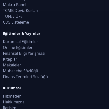
Makro Panel
TCMB Döviz Kurları
Fon Türleri, Şemsiye Fon Yapısı ve Kuruluş
Süreci
TÜFE / ÜFE
CDS Listeleme
Sermaye Piyasası Araçları 1 · Konu 17
Eğitimler & Yayınlar
Katılma Payları, Alım-Satım ve Portföy
Sınırlamaları
Kurumsal Eğitimler
Sermaye Piyasası Araçları 1 · Konu 18
Online Eğitimler
Finansal Bilgi Yarışması
Kitaplar
Portföy Yönetim Şirketleri ve Saklama
Makaleler
Yapısı
Muhasebe Sözlüğü
Sermaye Piyasası Araçları 1 · Konu 19
Finans Terimleri Sözlüğü
Fonlara İlişkin Özel Düzenlemeler ve Risk
Kurumsal
Yönetimi
Hizmetler
Sermaye Piyasası Araçları 1 · Konu 20
Hakkımızda
İletişim