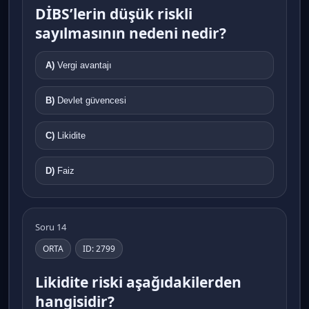
DİBS’lerin düşük riskli
sayılmasının nedeni nedir?
A)
Vergi avantajı
B)
Devlet güvencesi
C)
Likidite
D)
Faiz
Soru 14
ORTA
ID: 2799
Likidite riski aşağıdakilerden
hangisidir?