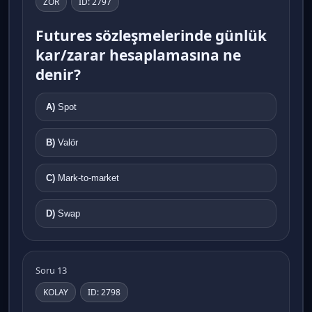
ZOR
ID: 2797
Futures sözleşmelerinde günlük
kar/zarar hesaplamasına ne
denir?
A)
Spot
B)
Valör
C)
Mark-to-market
D)
Swap
Soru 13
KOLAY
ID: 2798