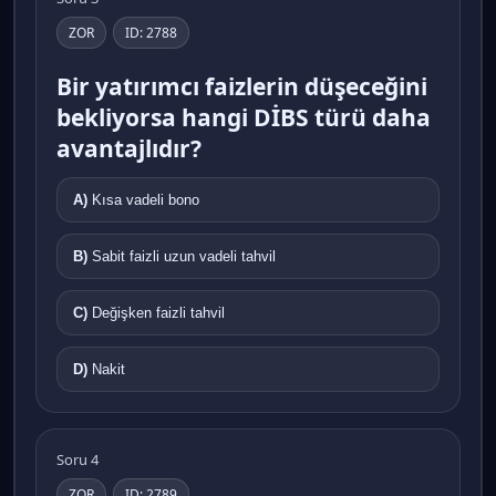
ZOR
ID: 2788
Bir yatırımcı faizlerin düşeceğini
bekliyorsa hangi DİBS türü daha
avantajlıdır?
A)
Kısa vadeli bono
B)
Sabit faizli uzun vadeli tahvil
C)
Değişken faizli tahvil
D)
Nakit
Soru 4
ZOR
ID: 2789