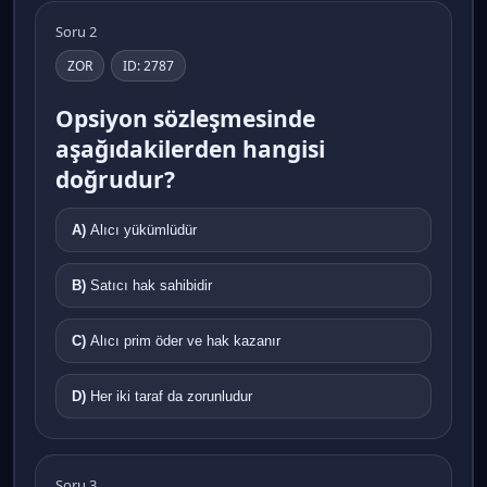
Soru 2
ZOR
ID: 2787
Opsiyon sözleşmesinde
aşağıdakilerden hangisi
doğrudur?
A)
Alıcı yükümlüdür
B)
Satıcı hak sahibidir
C)
Alıcı prim öder ve hak kazanır
D)
Her iki taraf da zorunludur
Soru 3