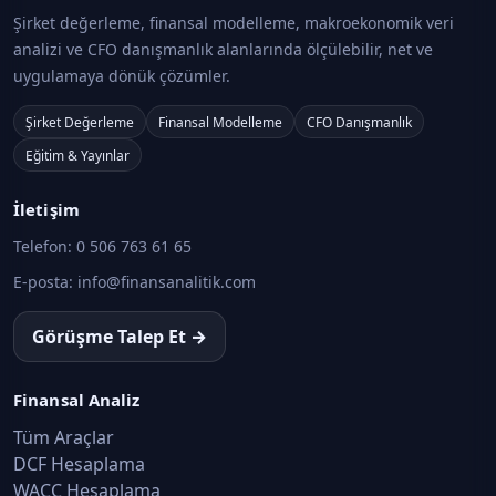
Şirket değerleme, finansal modelleme, makroekonomik veri
analizi ve CFO danışmanlık alanlarında ölçülebilir, net ve
Borçlanma Araçları Tebliği ve İhraç Süreci
uygulamaya dönük çözümler.
Sermaye Piyasası Araçları 1 · Konu 12
Şirket Değerleme
Finansal Modelleme
CFO Danışmanlık
Tahviller ve Özellikli Borçlanma Araçları
Eğitim & Yayınlar
(PDT, DET vb.)
Sermaye Piyasası Araçları 1 · Konu 13
İletişim
Telefon:
0 506 763 61 65
Finansman Bonoları ve Diğer Araçlar +
BASK Tebliği
E-posta:
info@finansanalitik.com
Sermaye Piyasası Araçları 1 · Konu 14
Görüşme Talep Et →
Yeşil ve Sürdürülebilir Borçlanma Araçları
Sermaye Piyasası Araçları 1 · Konu 15
Finansal Analiz
Tüm Araçlar
Yatırım Fonları: Temel Yapı ve Kavramlar
DCF Hesaplama
Sermaye Piyasası Araçları 1 · Konu 16
WACC Hesaplama