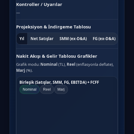
Kontroller / Uyarılar
—
Projeksiyon & İndirgeme Tablosu
Yıl
Net Satışlar
SMM (ex-D&A)
FG (ex-D&A)
Diğer 
Nakit Akışı & Gelir Tablosu Grafikler
Grafik modu:
Nominal
(TL),
Reel
(enflasyonla deflate),
Marj
(%).
Birleşik (Satışlar, SMM, FG, EBITDA) + FCFF
Nominal
Reel
Marj