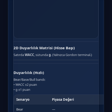
2D Duyarlılık Matrisi (Hisse Başı)
Satırda
WACC
, sütunda
g
. (Yalnızca Gordon terminal.)
Duyarlılık (Hızlı)
Bear/Base/Bull bandı:
• WACC ±2 puan
• g ±1 puan
Senaryo
Piyasa Değeri
Hiss
Bear
—
—