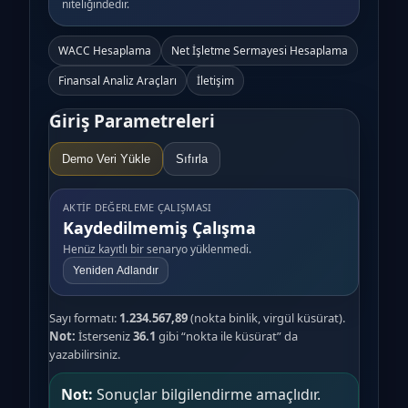
niteliğindedir.
WACC Hesaplama
Net İşletme Sermayesi Hesaplama
Finansal Analiz Araçları
İletişim
Giriş Parametreleri
Demo Veri Yükle
Sıfırla
AKTIF DEĞERLEME ÇALIŞMASI
Kaydedilmemiş Çalışma
Henüz kayıtlı bir senaryo yüklenmedi.
Yeniden Adlandır
Sayı formatı:
1.234.567,89
(nokta binlik, virgül küsürat).
Not:
İsterseniz
36.1
gibi “nokta ile küsürat” da
yazabilirsiniz.
Not:
Sonuçlar bilgilendirme amaçlıdır.