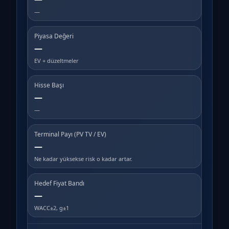
—
Piyasa Değeri
—
EV + düzeltmeler
Hisse Başı
—
—
Terminal Payı (PV TV / EV)
—
Ne kadar yüksekse risk o kadar artar.
Hedef Fiyat Bandı
—
WACC±2, g±1