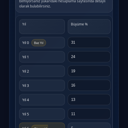
bilmiyorsanız yukarıdaki hesaplama sayfasında detaylı
olarak bulabilirsiniz.
Yıl
Büyüme %
SMM% 
Yıl 0
Baz Yıl
Yıl 1
Yıl 2
Yıl 3
Yıl 4
Yıl 5