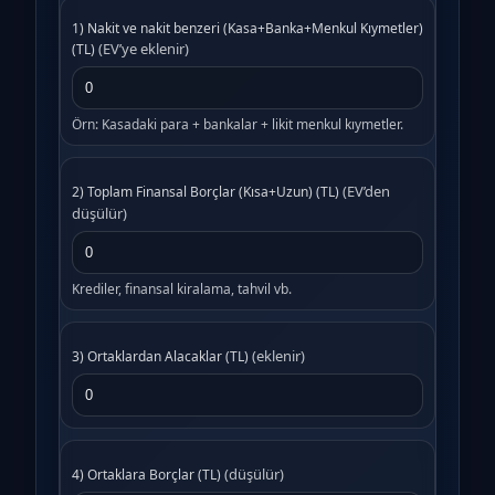
1) Nakit ve nakit benzeri (Kasa+Banka+Menkul Kıymetler)
(EV’ye eklenir)
(TL)
Örn: Kasadaki para + bankalar + likit menkul kıymetler.
(EV’den
2) Toplam Finansal Borçlar (Kısa+Uzun) (TL)
düşülür)
Krediler, finansal kiralama, tahvil vb.
(eklenir)
3) Ortaklardan Alacaklar (TL)
(düşülür)
4) Ortaklara Borçlar (TL)