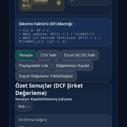
Yıl 6
Otomatik
(N+1)
İskonto Faktörü (DF) Mantığı:
• Yıl 0: DF = 1
• WACC sabitse: DF(t) = 1 / (1+WACC)^t
• WACC yıl bazında farklıysa: DF(t) = 1 /
Π(1+WACC_yıl) (yıl 1..t)
Hesapla
CSV İndir
Excel (XLSX) İndir
Paylaşılabilir Link
Değerlemeyi Kaydet
Kayıtlı Değerleme Yükle/Değiştir
Özet Sonuçlar (DCF Şirket
Değerleme)
Senaryo: Kaydedilmemiş Çalışma
Risk: —
EV (Firma Değeri)
—