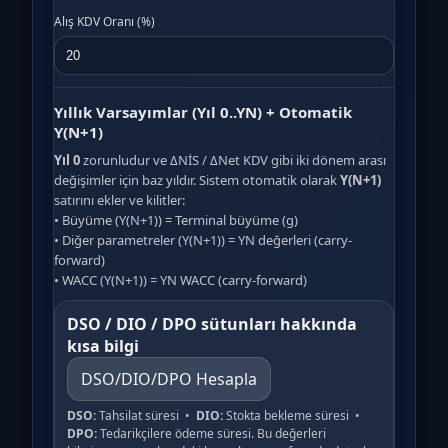
Alış KDV Oranı (%)
Yıllık Varsayımlar (Yıl 0..YN) + Otomatik
Y(N+1)
Yıl 0
zorunludur ve ΔNİS / ΔNet KDV gibi iki dönem arası
değişimler için baz yıldır. Sistem otomatik olarak
Y(N+1)
satırını ekler ve kilitler:
• Büyüme (Y(N+1)) = Terminal büyüme (g)
• Diğer parametreler (Y(N+1)) = YN değerleri (carry-
forward)
• WACC (Y(N+1)) = YN WACC (carry-forward)
DSO / DIO / DPO sütunları hakkında
kısa bilgi
DSO/DIO/DPO Hesapla
DSO:
Tahsilat süresi •
DIO:
Stokta bekleme süresi •
DPO:
Tedarikçilere ödeme süresi. Bu değerleri