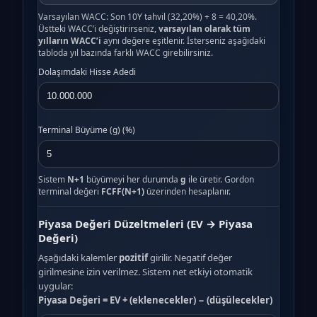
Varsayılan WACC: Son 10Y tahvil (32,20%) + 8 = 40,20%.
Üstteki WACC’i değiştirirseniz,
varsayılan olarak tüm
yılların WACC’i
aynı değere eşitlenir. İsterseniz aşağıdaki
tabloda yıl bazında farklı WACC girebilirsiniz.
Dolaşımdaki Hisse Adedi
Terminal Büyüme (g) (%)
Sistem
N+1
büyümeyi her durumda
g
ile üretir. Gordon
terminal değeri
FCFF(N+1)
üzerinden hesaplanır.
Piyasa Değeri Düzeltmeleri (EV → Piyasa
Değeri)
Aşağıdaki kalemler
pozitif
girilir. Negatif değer
girilmesine izin verilmez. Sistem net etkiyi otomatik
uygular:
Piyasa Değeri = EV + (eklenecekler) − (düşülecekler)