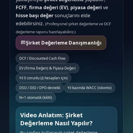
FCFF
,
firma değeri (EV)
,
piyasa değeri
ve
hisse başı değer
sonuçlarını elde
edebilirsiniz.
(Profesyonel şirket değerleme ve DCF
değerleme raporu hazırlayabiliriz.)
Şirket Değerleme Danışmanlığı
DCF / Discounted Cash Flow
EV (Firma Değeri) & Piyasa Değeri
Yıl 0 zorunlu (Δ hesapları için)
DSO / DIO / DPO destekli
Yıl bazında WACC (iskonto)
N+1 otomatik (kilitli)
Video Anlatım: Şirket
Değerleme Nasıl Yapılır?
Bu sayfayı kullanarak şirket değerleme