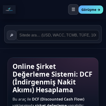
☰
Görüşme →
🔎
Online Şirket
Değerleme Sistemi: DCF
(İndirgenmiş Nakit
Akımı) Hesaplama
Bu araç ile
DCF (Discounted Cash Flow)
yaklaşımıyla
şirket değerleme
yapabilir;