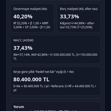
Özsermaye maliyeti (Ke)
Borç maliyeti (Kd, after-tax)
40,20%
33,73%
Rf 32,20% + β 1,00 × MRP
Kd(pre)=i=44,98% • after-
5,00% + SP 3,00% • β=1,00
tax=33,73% (T=25,00%)
WACC (AOSM)
37,43%
We=57,14%, Wd=42,86% • E=200.000.000 TL, D=150.000.000
TL
Ke’ye göre yıllık “hedef net kâr” eşiği (E × Ke)
80.400.000 TL
E×Ke ≈ 80.400.000 TL / yıl • Referans: E×Rf ≈ 64.400.000 TL /
yıl
Yorum