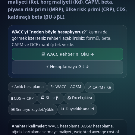
maliyeti (Ke)
,
borç maliyeti (Kd)
,
CAPM
,
beta
,
piyasa risk primi (MRP)
,
ülke risk primi (CRP)
,
CDS
,
kaldıraçlı beta (βU→βL)
.
WACC’yi “neden böyle hesaplıyoruz?”
kısmını da
görmek isterseniz rehberi açabilirsiniz:
formül, beta,
CAPM ve DCF mantığı tek yerde.
📘 WACC Rehberini Oku →
⚡ Hesaplamaya Git ↓
⚡ Anlık hesaplama
🏷️ WACC = AOSM
📌 CAPM / Ke
🏭 βU → βL
📤 Excel çıktısı
🧪 CDS → CRP
📊 Duyarlılık analizi
💾 Senaryo kaydet/yükle
Anahtar kelimeler:
WACC hesaplama, AOSM hesaplama,
ağırlıklı ortalama sermaye maliyeti, weighted average cost of