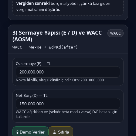
vergiden sonraki
borç maliyetidir; çünkü faiz gideri
vergi matrahını düşürür.
3) Sermaye Yapısı (E / D) ve WACC
WACC
(AOSM)
WACC = We×Ke + Wd×Kd(after)
Özsermaye (E) — TL
Nokta
binlik
, virgül
küsür
içindir. Örn:
200.000.000
Net Borç (D) — TL
WACC ağırlıkları ve (sektör beta modu varsa) D/E hesabı için
kullanılır.
🧪 Demo Veriler
🧹 Sıfırla