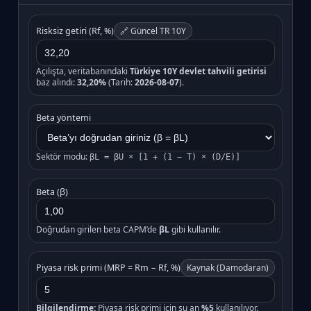
Risksiz getiri (Rf, %)
🔗 Güncel TR 10Y
Açılışta, veritabanındaki
Türkiye 10Y devlet tahvili getirisi
baz alındı:
32,20%
(Tarih:
2026-08-07
).
Beta yöntemi
Sektör modu:
βL = βU × [1 + (1 − T) × (D/E)]
Beta (β)
Doğrudan girilen beta CAPM’de
βL
gibi kullanılır.
Piyasa risk primi (MRP = Rm − Rf, %)
Kaynak (Damodaran)
Bilgilendirme:
Piyasa risk primi için şu an
%5
kullanılıyor.