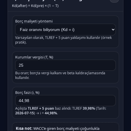
Kd(after) = Kd(pre) × (1 − T)
Borç maliyeti yöntemi
Varsayılan olarak, TLREF + 5 puan yaklaşımı kullanılır (örnek
pratik).
Kurumlar vergisi (T, %)
Bu oran; borçta vergi kalkanı ve beta kaldıraçlamasında
kullanılır.
Borç faizi (i, %)
Açılışta
TLREF + 5 puan
baz alındı: TLREF
39,98%
(Tarih:
2026-07-15
) → i =
44,98%
.
Kısa not:
WACC’e giren borç maliyeti çoğunlukla