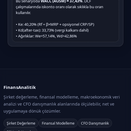
Bu senaryoda
WACC (AOSM) = 37,43%
. DCF
çalışmalarında iskonto oranı olarak sıklıkla bu oran
kullanılır.
• Ke: 40,20% (Rf + β×MRP + opsiyonel CRP/SP)
• Kd(after-tax): 33,73% (vergi kalkanı dahil)
• Ağırlıklar: We=57,14%, Wd=42,86%
FinansAnalitik
Şirket değerleme, finansal modelleme, makroekonomik veri
analizi ve CFO danışmanlık alanlarında ölçülebilir, net ve
uygulamaya dönük çözümler.
Şirket Değerleme
Finansal Modelleme
CFO Danışmanlık