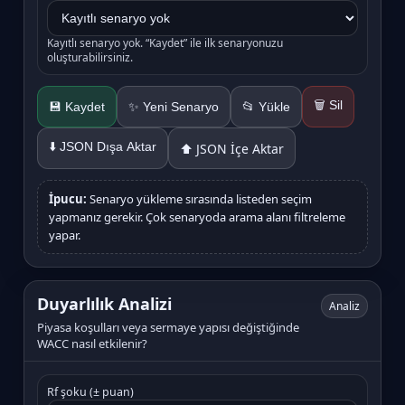
Kayıtlı senaryo yok. “Kaydet” ile ilk senaryonuzu
oluşturabilirsiniz.
🗑️ Sil
✨ Yeni Senaryo
💾 Kaydet
📂 Yükle
⬇️ JSON Dışa Aktar
⬆️ JSON İçe Aktar
İpucu:
Senaryo yükleme sırasında listeden seçim
yapmanız gerekir. Çok senaryoda arama alanı filtreleme
yapar.
Duyarlılık Analizi
Analiz
Piyasa koşulları veya sermaye yapısı değiştiğinde
WACC nasıl etkilenir?
Rf şoku (± puan)