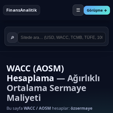
FinansAnalitik
☰
Görüşme →
🔎
WACC (AOSM)
Hesaplama
— Ağırlıklı
Ortalama Sermaye
Maliyeti
Bu sayfa
WACC / AOSM
hesaplar:
özsermaye