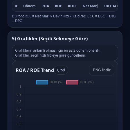
#
Dönem
ROA
ROE
ROIC
Net Marj
EBITDA Marj
DuPont ROE = Net Marj × Devir Hızı × Kaldıraç. CCC = DSO + DIO
− DPO.
5) Grafikler (Seçili Sekmeye Göre)
Grafiklerin anlamlı olması için en az 2 dönem önerilir.
Grafikler, seçili hızlı filtreye göre güncellenir.
ROA / ROE Trend
Çizgi
PNG İndir