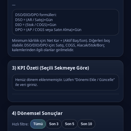
—
DSO/DIO/DPO formülleri:
DSO = (AR / Satış)×Gün
DIO = (Stok / COGS)×Gün
DPO = (AP / COGS veya Satın Alma)×Gün
Minimum kârlılık için: Net Kar + (Aktif Baş/Son). Diğerleri boş
olabilir. DSO/DIO/DPO için: Satış, COGS, Alacak/Stok/Borç
kalemlerinden ilgili olanlar girilmelidir.
3) KPI Özeti (Seçili Sekmeye Göre)
Henüz dönem eklenmemiştir. Lütfen “Dönemi Ekle / Güncelle”
ile veri giriniz.
4) Dönemsel Sonuçlar
Hızlı filtre:
Tümü
Son 3
Son 5
Son 10