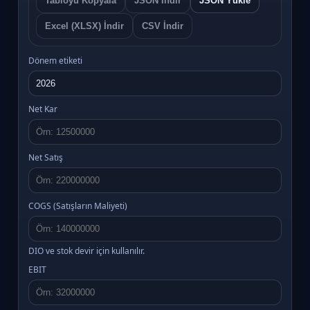
Tabloyu Kopyala
JSON İndir
JSON Yükle
Excel (XLSX) İndir
CSV İndir
Dönem etiketi
Net Kar
Net Satış
COGS (Satışların Maliyeti)
DIO ve stok devir için kullanılır.
EBIT