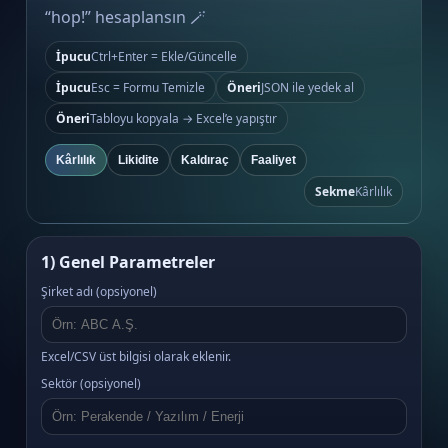
“hop!” hesaplansın 🪄
İpucu
Ctrl+Enter = Ekle/Güncelle
İpucu
Esc = Formu Temizle
Öneri
JSON ile yedek al
Öneri
Tabloyu kopyala → Excel’e yapıştır
Kârlılık
Likidite
Kaldıraç
Faaliyet
Sekme
Kârlılık
1) Genel Parametreler
Şirket adı (opsiyonel)
Excel/CSV üst bilgisi olarak eklenir.
Sektör (opsiyonel)