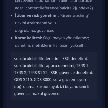
çerçeveler raporlamanın dilini standardize
eder. :contentReference[oaicite:2]{index=2}
İtibar ve risk yönetimi:
“Greenwashing”
riskini azaltmanın yolu
doğrulama/güvencedir.
Karar kalitesi:
Ölçülmeyen yönetilemez;
denetim, metriklerin kalitesini yükseltir.
sürdürülebilirlik denetimi, ESG denetimi,
sürdürülebilirlik raporu denetimi, TSRS 1
TSRS 2, TFRS S1 S2, ISSB, güvence denetimi,
GDS 3410, GDS 3000, sera gazı emisyon
doğrulama, karbon ayak izi beyanı, sınırlı
güvence, makul güvence.