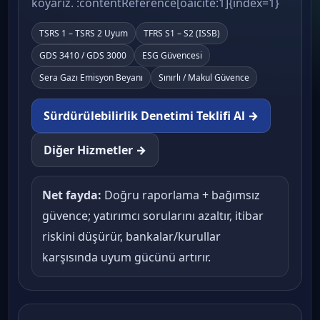
koyarız. :contentReference[oaicite:1]{index=1}
TSRS 1 – TSRS 2 Uyum
TFRS S1 – S2 (ISSB)
GDS 3410 / GDS 3000
ESG Güvencesi
Sera Gazı Emisyon Beyanı
Sınırlı / Makul Güvence
Sürdürülebilirlik Denetimi Teklifi Al →
Diğer Hizmetler →
Net fayda:
Doğru raporlama + bağımsız
güvence; yatırımcı sorularını azaltır, itibar
riskini düşürür, bankalar/kurullar
karşısında uyum gücünü artırır.