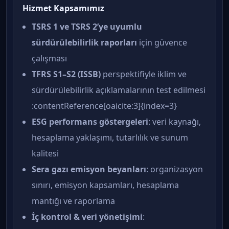
Hizmet Kapsamımız
TSRS 1 ve TSRS 2’ye uyumlu
sürdürülebilirlik raporları
için güvence
çalışması
TFRS S1–S2 (ISSB)
perspektifiyle iklim ve
sürdürülebilirlik açıklamalarının test edilmesi
:contentReference[oaicite:3]{index=3}
ESG performans göstergeleri
: veri kaynağı,
hesaplama yaklaşımı, tutarlılık ve sunum
kalitesi
Sera gazı emisyon beyanları
: organizasyon
sınırı, emisyon kapsamları, hesaplama
mantığı ve raporlama
İç kontrol & veri yönetişimi
: