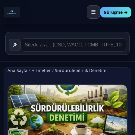
☰
Görüşme →
🔎
Ana Sayfa
/
Hizmetler
/
Sürdürülebilirlik Denetimi