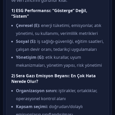
ve veri zincirini görünür kılar.
1) ESG Performansı: “Gösterge” Değil,
“Sistem”
Çevresel (E):
enerji tüketimi, emisyonlar, atık
yönetimi, su kullanımı, verimlilik metrikleri
Sosyal (S):
iş sağlığı-güvenliği, eğitim saatleri,
çalışan devir oranı, tedarikçi uygulamaları
Yönetişim (G):
etik kurallar, uyum
mekanizmaları, yönetim yapısı, risk yönetimi
2) Sera Gazı Emisyon Beyanı: En Çok Hata
Nerede Olur?
Organizasyon sınırı:
iştirakler, ortaklıklar,
operasyonel kontrol alanı
Kapsam seçimi:
doğrudan/dolaylı
emisyonların sınıflandırılması