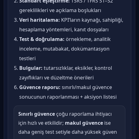
Standart eşleştirme:
TSRS / TFRS S1–S2
gereklilikleri ve açıklama boşlukları
Veri haritalama:
KPI’ların kaynağı, sahipliği,
hesaplama yöntemleri, kanıt dosyaları
Test & doğrulama:
örnekleme, analitik
inceleme, mutabakat, dokümantasyon
testleri
Bulgular:
tutarsızlıklar, eksikler, kontrol
zayıflıkları ve düzeltme önerileri
Güvence raporu:
sınırlı/makul güvence
sonucunun raporlanması + aksiyon listesi
Sınırlı güvence
çoğu raporlama ihtiyacı
için hızlı ve etkilidir;
makul güvence
ise
daha geniş test setiyle daha yüksek güven