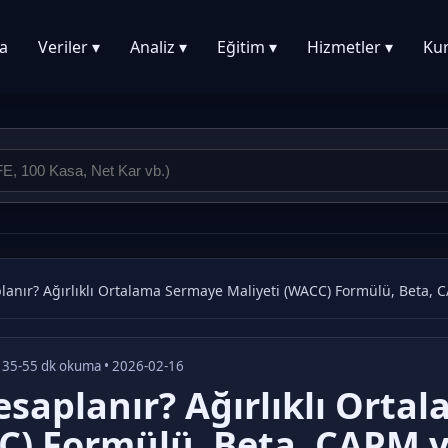
a
Veriler ▾
Analiz ▾
Eğitim ▾
Hizmetler ▾
Ku
anır? Ağırlıklı Ortalama Sermaye Maliyeti (WACC) Formülü, Beta,
 35-55 dk okuma • 2026-02-16
saplanır? Ağırlıklı Orta
C) Formülü, Beta, CAPM 