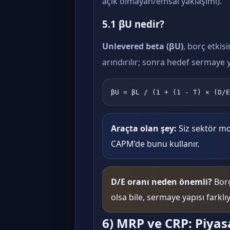
açık olmayan/emsal yaklaşımı).
5.1 βU nedir?
Unlevered beta (βU)
, borç etkisi
arındırılır; sonra hedef sermaye 
βU = βL / (1 + (1 - T) × (D/E
Araçta olan şey:
Siz sektör m
CAPM’de bunu kullanır.
D/E oranı neden önemli?
Borç
olsa bile, sermaye yapısı farklıy
6) MRP ve CRP: Piyasa