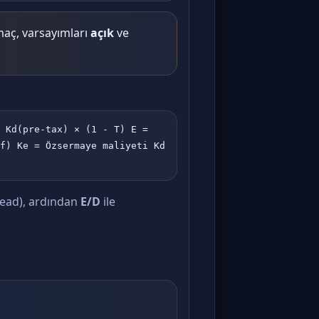
maç, varsayımları
açık
ve
 Kd(pre-tax) × (1 - T) E =
f) Ke = Özsermaye maliyeti Kd
read), ardından
E/D
ile