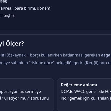
sal)
nal/real, para birimi, dönem)
lı teşhis
i Ölçer?
ini
(özkaynak + borç) kullanırken katlanması gereken
asgar
rmaye sahibinin “riskine göre” beklediği getiri (
Ke
), (ii) bor
Değerleme anlamı
 operasyonlar, sermaye
DCF’de WACC genellikle FCF
kâr üretiyor mu?” sorusunu
indirgemek için kullanılan