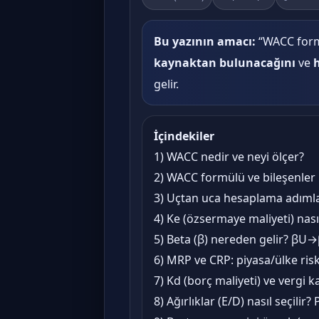
Bu yazının amacı:
“WACC formü
kaynaktan bulunacağını
ve
gelir.
İçindekiler
1) WACC nedir ve neyi ölçer?
2) WACC formülü ve bileşenler
3) Uçtan uca hesaplama adımla
4) Ke (özsermaye maliyeti) nası
5) Beta (β) nereden gelir? βU
6) MRP ve CRP: piyasa/ülke risk 
7) Kd (borç maliyeti) ve vergi k
8) Ağırlıklar (E/D) nasıl seçilir