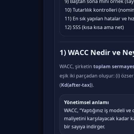
9) Baştan sona mini örnek (sayı
10) Tutarlılık kontrolleri (nomi
11) En sık yapılan hatalar ve hız
12) SSS (kısa kısa ama net)
1) WACC Nedir ve Ney
WACC, şirketin
toplam sermayes
eşik iki parçadan oluşur: (i) özse
(
Kd(after-tax)
).
Yönetimsel anlamı
WACC, “Yaptığınız iş modeli ve
maliyetini karşılayacak kadar 
bir sayıya indirger.