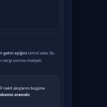
i getiri eşiğini
temsil eder. Bu
cun vergi sonrası maliyeti
F nakit akışlarını bugüne
iskonto oranıdır
.