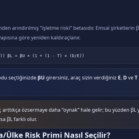
nden arındırılmış “işletme riski” betasıdır. Emsal şirketlerin β
yapısına göre yeniden kaldıraçlanır.
)) βL = βU × (1 + (1 - T) × (D/E))
odu seçtiğinizde
βU
girersiniz, araç sizin verdiğiniz
E
,
D
ve
T
 arttıkça özsermaye daha “oynak” hale gelir; bu yüzden βL yük
sa βL farklı olur.
/Ülke Risk Primi Nasıl Seçilir?