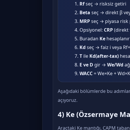
Rf
seç → risksiz getiri
Beta
seç → direkt β ve
MRP
seç → piyasa risk 
Opsiyonel:
CRP
(direkt
Buradan
Ke
hesaplanır
Kd
seç → faiz i veya R
T
ile
Kd(after-tax)
hesa
E ve D
gir →
We/Wd
ağı
WACC
= We×Ke + Wd×Kd
Aşağıdaki bölümlerde bu adımlar
açıyoruz.
4) Ke (Özsermaye Mal
Araçtaki Ke mantığı, CAPM tabanlı