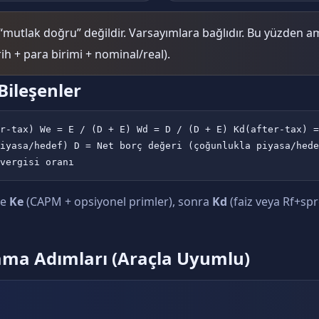
mutlak doğru” değildir. Varsayımlara bağlıdır. Bu yüzden a
h + para birimi + nominal/real).
Bileşenler
r-tax) We = E / (D + E) Wd = D / (D + E) Kd(after-tax) =
iyasa/hedef) D = Net borç değeri (çoğunlukla piyasa/hede
vergisi oranı
ce
Ke
(CAPM + opsiyonel primler), sonra
Kd
(faiz veya Rf+sp
ama Adımları (Araçla Uyumlu)