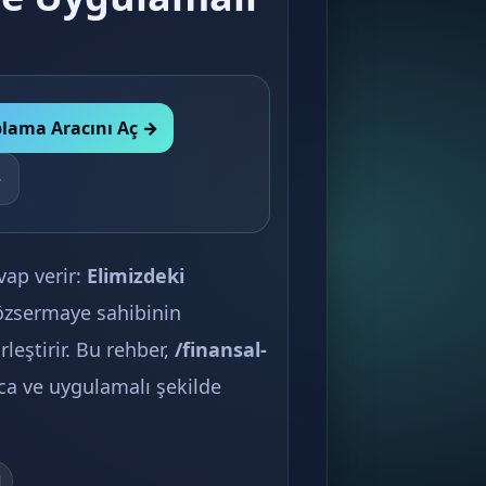
lama Aracını Aç →
↓
vap verir:
Elimizdeki
zsermaye sahibinin
leştirir. Bu rehber,
/finansal-
ca ve uygulamalı şekilde
l