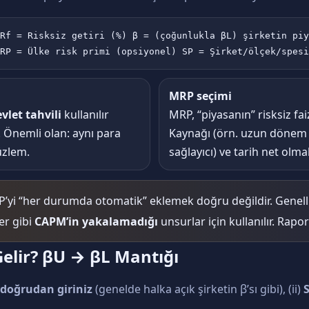
Rf = Risksiz getiri (%) β = (çoğunlukla βL) şirketin piy
RP = Ülke risk primi (opsiyonel) SP = Şirket/ölçek/spesi
MRP seçimi
vlet tahvili
kullanılır
MRP, “piyasanın” risksiz fa
. Önemli olan: aynı para
Kaynağı (örn. uzun dönem p
üzlem.
sağlayıcı) ve tarih net olmal
P’yi “her durumda otomatik” eklemek doğru değildir. Genelli
er gibi
CAPM’in yakalamadığı
unsurlar için kullanılır. Rapo
Gelir? βU → βL Mantığı
 doğrudan giriniz
(genelde halka açık şirketin β’sı gibi), (ii)