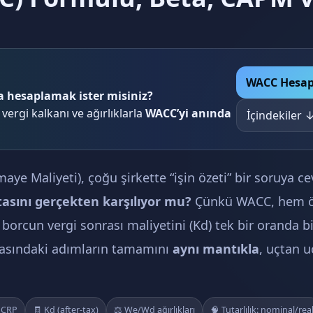
WACC Hesap
a hesaplamak ister misiniz?
ergi kalkanı ve ağırlıklarla
WACC’yi anında
İçindekiler 
ye Maliyeti), çoğu şirkette “işin özeti” bir soruya ce
tasını gerçekten karşılıyor mu?
Çünkü WACC, hem ö
 borcun vergi sonrası maliyetini (Kd) tek bir oranda bir
asındaki adımların tamamını
aynı mantıkla
, uçtan u
 CRP
🧾 Kd (after-tax)
⚖️ We/Wd ağırlıkları
🧠 Tutarlılık: nominal/rea