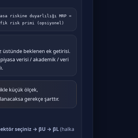
asa riskine duyarlılığı MRP =
fik risk primi (opsiyonel)
iz üstünde beklenen ek getirisi.
iyasa verisi / akademik / veri
ı.
kle küçük ölçek,
rlanacaksa gerekçe şarttır.
Sektör seçiniz → βU → βL
(halka