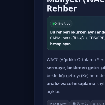
Rehber
Online Araç
Bu rehberi okurken aynı and
CAPM, beta (βU→βL), CDS/CRP, v
hesaplayın
.
WACC (Ağırlıklı Ortalama Serma
sermaye, beklenen getiri çı
beklediği getiriyi (Ke) hem de
analiz-wacc-hesaplama
sayf
açıklar.
🏭 βU → βL
📌 Ke (CAPM)
🧪 CDS →