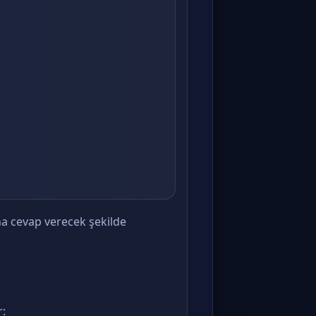
a cevap verecek şekilde
r: