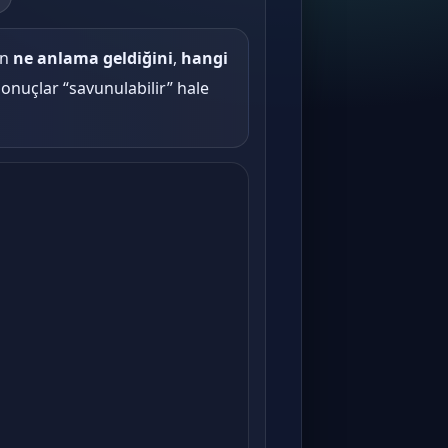
ın
ne anlama geldiğini
,
hangi
sonuçlar “savunulabilir” hale