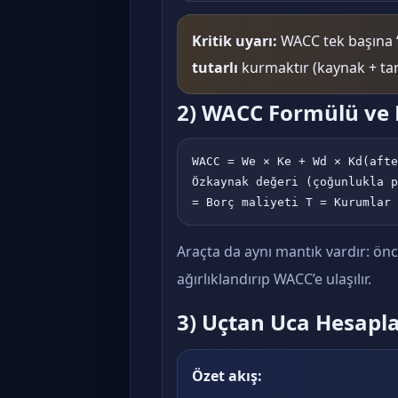
Kritik uyarı:
WACC tek başına “
tutarlı
kurmaktır (kaynak + tari
2) WACC Formülü ve 
WACC = We × Ke + Wd × Kd(afte
Özkaynak değeri (çoğunlukla p
= Borç maliyeti T = Kurumlar 
Araçta da aynı mantık vardır: ön
ağırlıklandırıp WACC’e ulaşılır.
3) Uçtan Uca Hesapl
Özet akış: