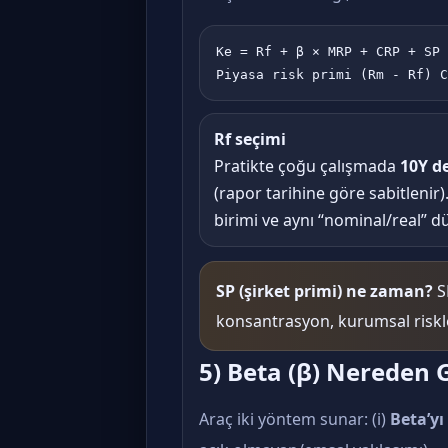
Ke = Rf + β × MRP + CRP + SP 
Piyasa risk primi (Rm - Rf) C
Rf seçimi
Pratikte çoğu çalışmada
10Y de
(rapor tarihine göre sabitlenir)
birimi ve aynı “nominal/real” d
SP (şirket primi) ne zaman?
S
konsantrasyon, kurumsal riskl
5) Beta (β) Nereden 
Araç iki yöntem sunar: (i)
Beta’yı