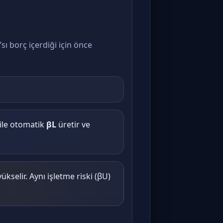
’sı borç içerdiği için önce
ile otomatik
βL
üretir ve
selir. Aynı işletme riski (βU)