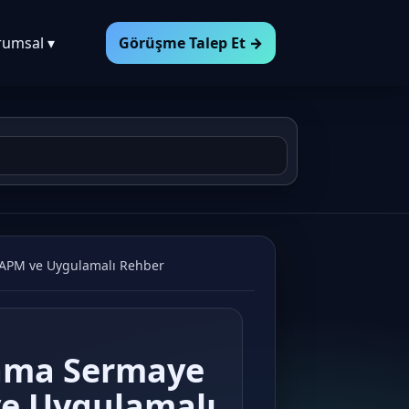
rumsal ▾
Görüşme Talep Et →
 CAPM ve Uygulamalı Rehber
lama Sermaye
ve Uygulamalı