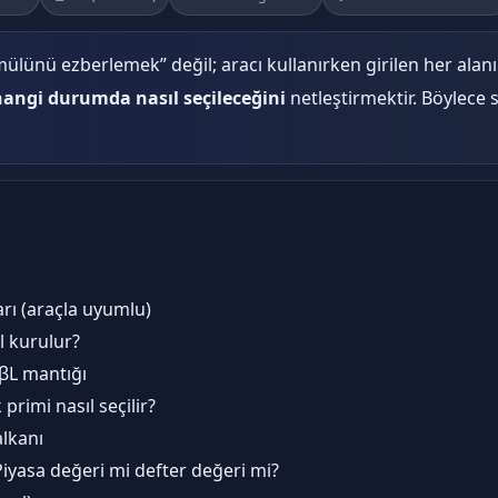
lünü ezberlemek” değil; aracı kullanırken girilen her alan
hangi durumda nasıl seçileceğini
netleştirmektir. Böylece 
rı (araçla uyumlu)
l kurulur?
→βL mantığı
primi nasıl seçilir?
alkanı
? Piyasa değeri mi defter değeri mi?