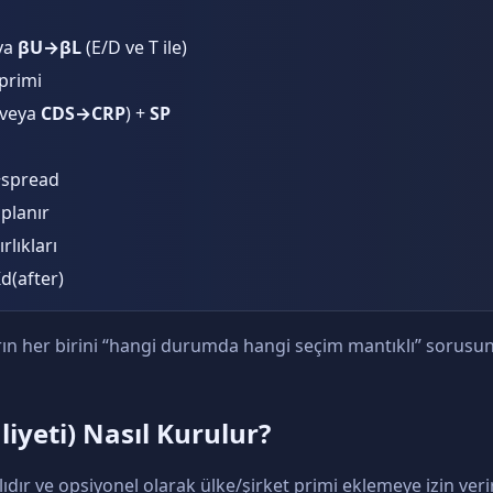
ya
βU→βL
(E/D ve T ile)
primi
 veya
CDS→CRP
) +
SP
f+spread
planır
rlıkları
(after)
ın her birini “hangi durumda hangi seçim mantıklı” sorusun
iyeti) Nasıl Kurulur?
dır ve opsiyonel olarak ülke/şirket primi eklemeye izin veri