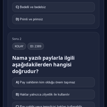
C)
Bedelli ve bedelsiz
D)
Primli ve primsiz
Soru 2
KOLAY
ID: 2389
Nama yazılı paylarla ilgili
aşağıdakilerden hangisi
doğrudur?
A)
Pay sahibinin kim olduğu önem taşımaz
B)
Haklar yalnızca zilyetlik ile kullanılır
C)
Pay sahibi veya temsilcisi hakları kullanabilir