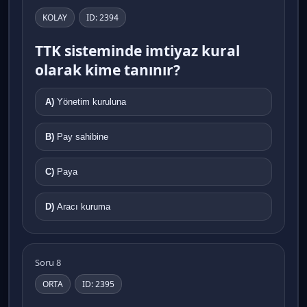
KOLAY
ID: 2394
TTK sisteminde imtiyaz kural
olarak kime tanınır?
A)
Yönetim kuruluna
B)
Pay sahibine
C)
Paya
D)
Aracı kuruma
Soru 8
ORTA
ID: 2395