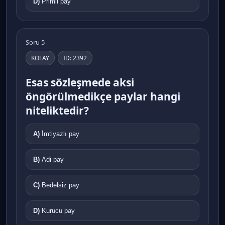
D)
Primli pay
Soru 5
KOLAY
ID: 2392
Esas sözleşmede aksi
öngörülmedikçe paylar hangi
niteliktedir?
A)
İmtiyazlı pay
B)
Adi pay
C)
Bedelsiz pay
D)
Kurucu pay