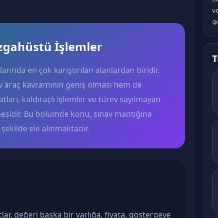
v
ge
ezgahüstü İşlemler
T
rında en çok karıştırılan alanlardan biridir.
v araç kavramının geniş olması hem de
tları, kaldıraçlı işlemler ve türev sayılmayan
mesidir. Bu bölümde konu, sınav mantığına
ekilde ele alınmaktadır.
ar, değeri başka bir varlığa, fiyata, göstergeye