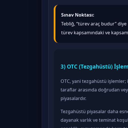
Sınav Noktası:
Tebliğ, “türev araç budur” diy
türev kapsamındaki ve kapsam d
3) OTC (Tezgahüstü) İşlem
OTC, yani tezgahüstü işlemler; i
taraflar arasında doğrudan veya 
piyasalardır.
Tezgahüstü piyasalar daha esnek 
dayanak varlık ve teminat koşul