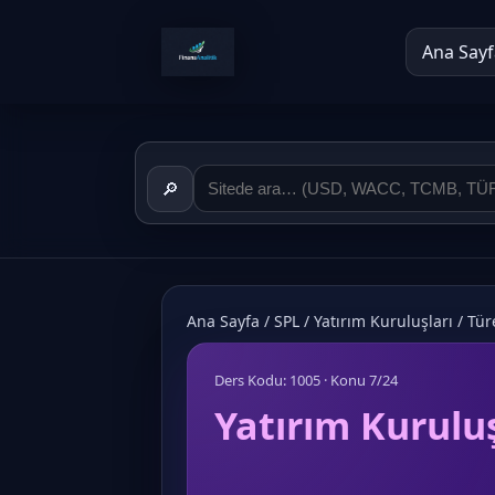
Ana Sayf
🔎
Ana Sayfa
/
SPL
/
Yatırım Kuruluşları
/
Tür
Ders Kodu: 1005 · Konu 7/24
Yatırım Kuruluş