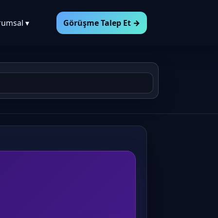
rumsal ▾
Görüşme Talep Et →