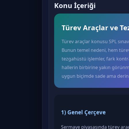
Konu İçeriği
Türev Araçlar ve T
Türev araçlar konusu SPL sınavla
Bunun temel nedeni, hem türe
tezgahüstü işlemler, fark kontra
hallerin birbirine yakın görün
uygun biçimde sade ama derin ş
1) Genel Çerçeve
Sermaye piyasasında türev araçl