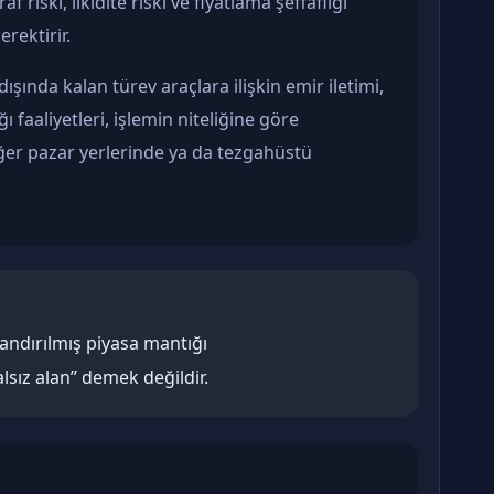
 riski, likidite riski ve fiyatlama şeffaflığı
rektirir.
dışında kalan türev araçlara ilişkin emir iletimi,
ğı faaliyetleri, işlemin niteliğine göre
iğer pazar yerlerinde ya da tezgahüstü
andırılmış piyasa mantığı
sız alan” demek değildir.