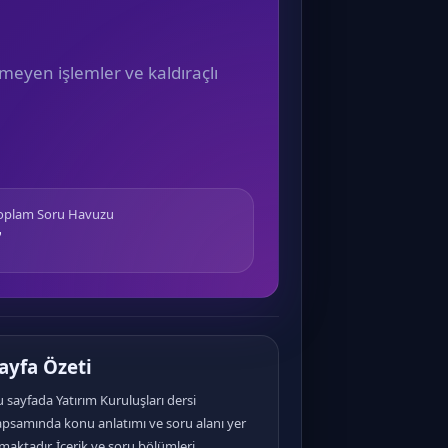
meyen işlemler ve kaldıraçlı
Toplam Soru Havuzu
7
ayfa Özeti
 sayfada Yatırım Kuruluşları dersi
apsamında konu anlatımı ve soru alanı yer
maktadır. İçerik ve soru bölümleri