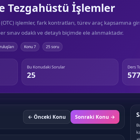
ve Tezgahüstü İşlemler
OTC) işlemler, fark kontratları, türev araç kapsamına gir
er sınav odaklı ve detaylı biçimde ele alınmaktadır.
ruluşları
Konu 7
25 soru
Bu Konudaki Sorular
Ders 
25
57
S
← Önceki Konu
Sonraki Konu →
Bu
k
al