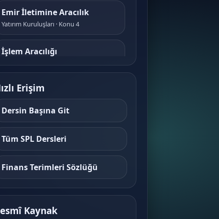
Emir İletimine Aracılık
Yatırım Kuruluşları · Konu 4
İşlem Aracılığı
Yatırım Kuruluşları · Konu 5
ızlı Erişim
Portföy Aracılığı
Yatırım Kuruluşları · Konu 6
Dersin Başına Git
Türev Araçlar ve Tezgahüstü
Tüm SPL Dersleri
İşlemler
Yatırım Kuruluşları · Konu 7
Finans Terimleri Sözlüğü
Kaldıraçlı İşlemler (Forex)
Yatırım Kuruluşları · Konu 8
esmî Kaynak
Teminat ve Risk Yönetimi