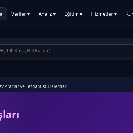
a
Veriler ▾
Analiz ▾
Eğitim ▾
Hizmetler ▾
Ku
ev Araçlar ve Tezgahüstü İşlemler
ları