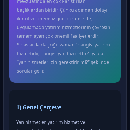
mevzuatında en çok karıştırılan
başlıklardan biridir. Çünkü adından dolayı
ikincil ve önemsiz gibi görünse de,
uygulamada yatırım hizmetlerinin çevresini
tamamlayan çok önemli faaliyetlerdir.
Sınavlarda da çoğu zaman “hangisi yatırım
hizmetidir, hangisi yan hizmettir?” ya da
“yan hizmetler izin gerektirir mi?” şeklinde
sorular gelir.
1) Genel Çerçeve
Yan hizmetler, yatırım hizmet ve