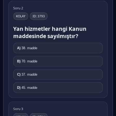
Soru 2
KOLAY
ID: 3793
Yan hizmetler hangi Kanun
maddesinde sayılmıştır?
A)
38. madde
B)
70. madde
C)
37. madde
D)
45. madde
Soru 3