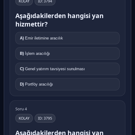
KOLAY
ID: 3794
Aşağıdakilerden hangisi yan
hizmettir?
A)
Emir iletimine aracılık
B)
İşlem aracılığı
C)
Genel yatırım tavsiyesi sunulması
D)
Portföy aracılığı
Soru 4
KOLAY
ID: 3795
Aşağıdakilerden hangisi yan