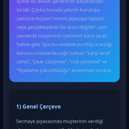
içinde en dikkat gerektiren başlıklardan
biridir. Çünkü burada yatırım kuruluşu
yalnızca müşteri emrini piyasaya taşıyan
veya gerçekleştiren bir aracı değildir; aynı
zamanda müşterinin işleminin karşı tarafı
haline gelir. İşte bu nedenle portföy aracılığı
konusu sınavlarda çoğu zaman “karşı taraf
olma”, “çıkar çatışması”, “risk yönetimi” ve
“fiyatlama yükümlülüğü” ekseninde sorulur.
1) Genel Çerçeve
Sermaye piyasasında müşterinin verdiği