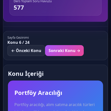
Ders Toplam Soru Havuzu
577
Sayfa Gezinimi
Konu 6 / 24
← Önceki Konu
Sonraki Konu →
Konu İçeriği
Portföy Aracılığı
Portföy aracılığı, alım satıma aracılık türleri