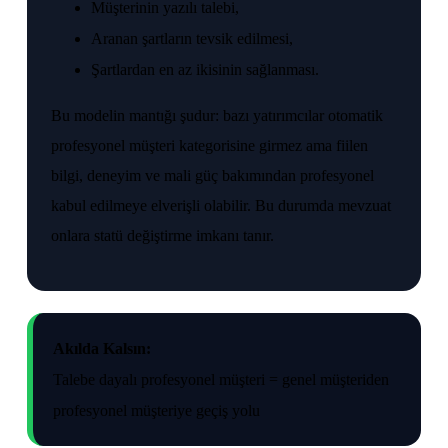
Müşterinin yazılı talebi,
Aranan şartların tevsik edilmesi,
Şartlardan en az ikisinin sağlanması.
Bu modelin mantığı şudur: bazı yatırımcılar otomatik
profesyonel müşteri kategorisine girmez ama fiilen
bilgi, deneyim ve mali güç bakımından profesyonel
kabul edilmeye elverişli olabilir. Bu durumda mevzuat
onlara statü değiştirme imkanı tanır.
Akılda Kalsın:
Talebe dayalı profesyonel müşteri = genel müşteriden
profesyonel müşteriye geçiş yolu