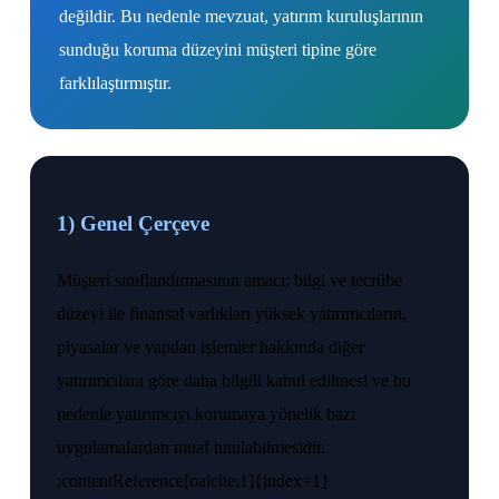
değildir. Bu nedenle mevzuat, yatırım kuruluşlarının
sunduğu koruma düzeyini müşteri tipine göre
farklılaştırmıştır.
1) Genel Çerçeve
Müşteri sınıflandırmasının amacı; bilgi ve tecrübe
düzeyi ile finansal varlıkları yüksek yatırımcıların,
piyasalar ve yapılan işlemler hakkında diğer
yatırımcılara göre daha bilgili kabul edilmesi ve bu
nedenle yatırımcıyı korumaya yönelik bazı
uygulamalardan muaf tutulabilmesidir.
:contentReference[oaicite:1]{index=1}