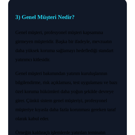
3) Genel Müşteri Nedir?
Genel müşteri, profesyonel müşteri kapsamına
girmeyen müşteridir. Başka bir ifadeyle, mevzuatın
daha yüksek koruma sağlamayı hedeflediği standart
yatırımcı kitlesidir.
Genel müşteri bakımından yatırım kuruluşlarının
bilgilendirme, risk açıklaması, test uygulaması ve bazı
özel koruma hükümleri daha yoğun şekilde devreye
girer. Çünkü sistem genel müşteriyi, profesyonel
müşteriye kıyasla daha fazla korunması gereken taraf
olarak kabul eder.
Örneğin kaldıraçlı işlemlerde yatırılan teminatın