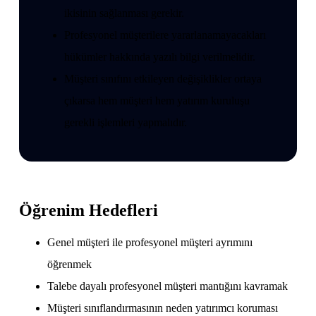
ikisinin sağlanması gerekir.
Profesyonel müşterilere yararlanamayacakları
hükümler hakkında yazılı bilgi verilmelidir.
Müşteri sınıfını etkileyen değişiklikler ortaya
çıkarsa hem müşteri hem yatırım kuruluşu
gerekli işlemleri yapmalıdır.
Öğrenim Hedefleri
Genel müşteri ile profesyonel müşteri ayrımını
öğrenmek
Talebe dayalı profesyonel müşteri mantığını kavramak
Müşteri sınıflandırmasının neden yatırımcı koruması