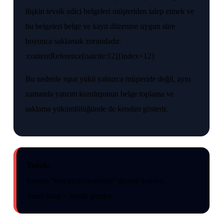
ilişkin tevsik edici belgeleri müşteriden talep etmek ve
bu belgeleri belge ve kayıt düzenine uygun süre
boyunca saklamak zorundadır.
:contentReference[oaicite:12]{index=12}
Bu nedenle ispat yükü yalnızca müşteride değil, aynı
zamanda yatırım kuruluşunun belge toplama ve
saklama yükümlülüğünde de kendini gösterir.
Tuzak:
Sadece “ben profesyonelim” demek yetmez.
Yazılı talep + tevsik gerekir.