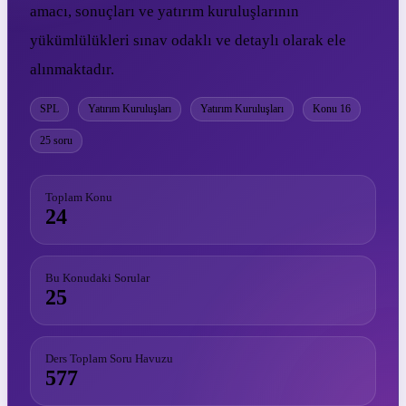
amacı, sonuçları ve yatırım kuruluşlarının
yükümlülükleri sınav odaklı ve detaylı olarak ele
alınmaktadır.
SPL
Yatırım Kuruluşları
Yatırım Kuruluşları
Konu 16
25 soru
Toplam Konu
24
Bu Konudaki Sorular
25
Ders Toplam Soru Havuzu
577