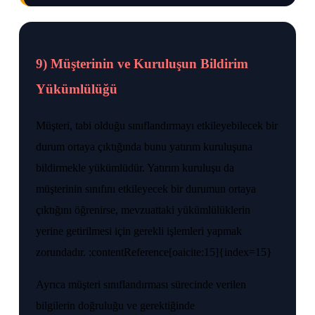
9) Müşterinin ve Kuruluşun Bildirim
Yükümlülüğü
Müşteri, tabi olduğu sınıflandırmayı etkileyebilecek bir
durum ortaya çıktığında bunu yatırım kuruluşuna
bildirmekle yükümlüdür. Yatırım kuruluşu da
müşterinin sınıfını etkileyecek bir durumun ortaya
çıktığını öğrenirse, mevzuattaki yükümlülüklerin
yerine getirilmesi için gerekli işlemleri yapmak
zorundadır. :contentReference[oaicite:15]{index=15}
Ayrıca müşteri sınıflandırması sürecinde verilen
bilgilerin doğruluğu ve gerektiğinde