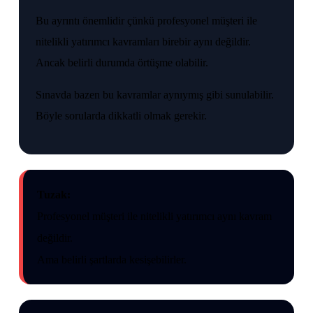
Bu ayrıntı önemlidir çünkü profesyonel müşteri ile
nitelikli yatırımcı kavramları birebir aynı değildir.
Ancak belirli durumda örtüşme olabilir.
Sınavda bazen bu kavramlar aynıymış gibi sunulabilir.
Böyle sorularda dikkatli olmak gerekir.
Tuzak:
Profesyonel müşteri ile nitelikli yatırımcı aynı kavram
değildir.
Ama belirli şartlarda kesişebilirler.