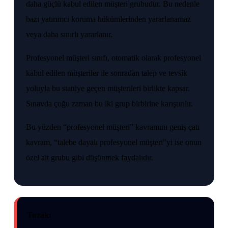
daha güçlü kabul edilen müşteri grubudur. Bu nedenle
bazı yatırımcı koruma hükümlerinden yararlanamaz
veya daha sınırlı yararlanır.
Profesyonel müşteri sınıfı, otomatik olarak profesyonel
kabul edilen müşteriler ile sonradan talep ve tevsik
yoluyla bu statüye geçen müşterileri birlikte kapsar.
Sınavda çoğu zaman bu iki grup birbirine karıştırılır.
Bu yüzden “profesyonel müşteri” kavramını geniş çatı
kavram, “talebe dayalı profesyonel müşteri”yi ise onun
özel alt grubu gibi düşünmek faydalıdır.
Tuzak: