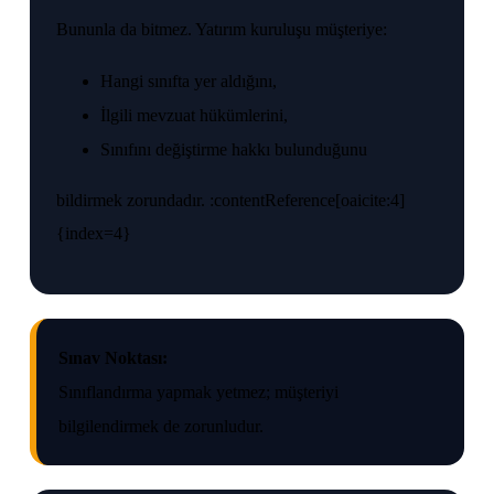
Bununla da bitmez. Yatırım kuruluşu müşteriye:
Hangi sınıfta yer aldığını,
İlgili mevzuat hükümlerini,
Sınıfını değiştirme hakkı bulunduğunu
bildirmek zorundadır. :contentReference[oaicite:4]
{index=4}
Sınav Noktası:
Sınıflandırma yapmak yetmez; müşteriyi
bilgilendirmek de zorunludur.