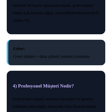
üzerinde bir kayba uğratmama kuralı, genel müşteri
lehine açık koruma sağlar. :contentReference[oaicite:6]
{index=6}
Ezber:
Genel müşteri = daha yüksek yatırımcı koruması
4) Profesyonel Müşteri Nedir?
Profesyonel müşteri, sermaye piyasaları ve işlemler
hakkında daha bilgili, deneyimli veya finansal açıdan