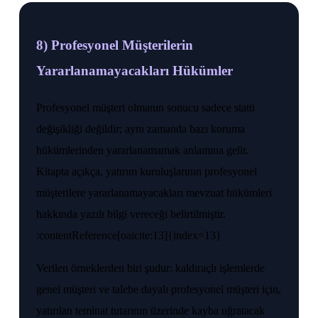
8) Profesyonel Müşterilerin
Yararlanamayacakları Hükümler
Profesyonel müşteri olmanın sonucu sadece statü
değişikliği değildir; aynı zamanda bazı koruma
hükümlerinden yararlanamamak anlamına gelir.
Kitapta açıkça, yatırım kuruluşlarının profesyonel
müşterilere yararlanamayacakları mevzuat hükümleri
hakkında yazılı bilgi vereceği belirtilmiştir.
:contentReference[oaicite:13]{index=13}
Verilen örneklerden biri şudur: kaldıraçlı işlemlerde
genel müşteri ve talebe dayalı profesyonel müşteri için,
yatırılan teminat tutarının üzerinde kayba uğratacak