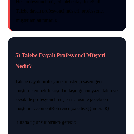
Her profesyonel müşteri talebe dayalı değildir.
Talebe dayalı profesyonel müşteri, profesyonel
müşterinin alt türüdür.
5) Talebe Dayalı Profesyonel Müşteri
Nedir?
Talebe dayalı profesyonel müşteri, esasen genel
müşteri iken belirli koşulları taşıdığı için yazılı talep ve
tevsik ile profesyonel müşteri statüsüne geçebilen
müşteridir. :contentReference[oaicite:8]{index=8}
Burada üç unsur birlikte gerekir: