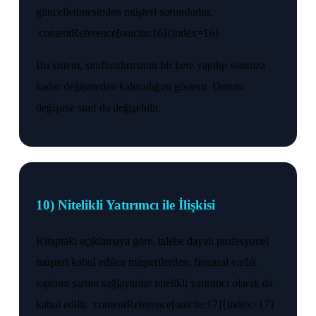
güncellenmesinden müşteri sorumludur.
:contentReference[oaicite:16]{index=16}
Bu sistem, sınıflandırmanın bir kere yapılıp sonsuza
kadar değişmeden kalmadığını gösterir. Durum
değişirse sınıf da değişebilir.
10) Nitelikli Yatırımcı ile İlişkisi
Kitaptaki açıklamaya göre, talebe dayalı profesyonel
müşteri kabul edilen müşterilerden, finansal varlık
toplamı şartını sağlayanlar nitelikli yatırımcı olarak da
kabul edilir. :contentReference[oaicite:17]{index=17}