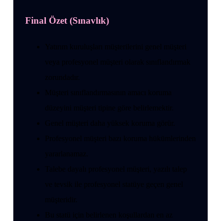
Final Özet (Sınavlık)
Yatırım kuruluşları müşterilerini genel müşteri
veya profesyonel müşteri olarak sınıflandırmak
zorundadır.
Müşteri sınıflandırmasının amacı koruma
düzeyini müşteri tipine göre belirlemektir.
Genel müşteri daha yüksek koruma görür.
Profesyonel müşteri bazı koruma hükümlerinden
yararlanamaz.
Talebe dayalı profesyonel müşteri, yazılı talep
ve tevsik ile profesyonel statüye geçen genel
müşteridir.
Bu statü için belirlenen koşullardan en az