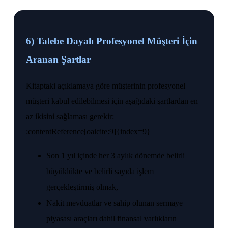
6) Talebe Dayalı Profesyonel Müşteri İçin
Aranan Şartlar
Kitaptaki açıklamaya göre müşterinin profesyonel
müşteri kabul edilebilmesi için aşağıdaki şartlardan en
az ikisini sağlaması gerekir:
:contentReference[oaicite:9]{index=9}
Son 1 yıl içinde her 3 aylık dönemde belirli
büyüklükte ve belirli sayıda işlem
gerçekleştirmiş olmak,
Nakit mevduatlar ve sahip olunan sermaye
piyasası araçları dahil finansal varlıkların