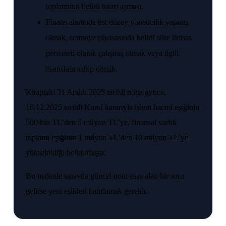
toplamının belirli tutarı aşması,
Finans alanında üst düzey yöneticilik yapmış
olmak, sermaye piyasasında belirli süre ihtisas
personeli olarak çalışmış olmak veya ilgili
lisanslara sahip olmak.
Kitaptaki 31 Aralık 2025 tarihli notta ayrıca,
18.12.2025 tarihli Kurul kararıyla işlem hacmi eşiğinin
500 bin TL’den 5 milyon TL’ye, finansal varlık
toplamı eşiğinin 1 milyon TL’den 10 milyon TL’ye
yükseltildiği belirtilmiştir.
Bu nedenle sınavda güncel notu esas alan bir soru
gelirse yeni eşikleri hatırlamak gerekir.