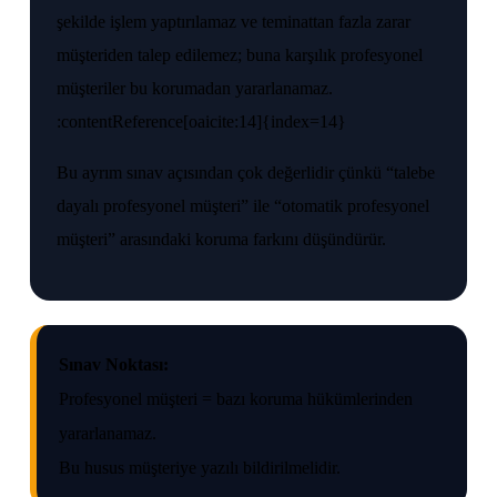
şekilde işlem yaptırılamaz ve teminattan fazla zarar
müşteriden talep edilemez; buna karşılık profesyonel
müşteriler bu korumadan yararlanamaz.
:contentReference[oaicite:14]{index=14}
Bu ayrım sınav açısından çok değerlidir çünkü “talebe
dayalı profesyonel müşteri” ile “otomatik profesyonel
müşteri” arasındaki koruma farkını düşündürür.
Sınav Noktası:
Profesyonel müşteri = bazı koruma hükümlerinden
yararlanamaz.
Bu husus müşteriye yazılı bildirilmelidir.