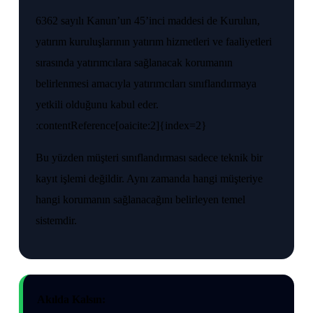
6362 sayılı Kanun’un 45’inci maddesi de Kurulun,
yatırım kuruluşlarının yatırım hizmetleri ve faaliyetleri
sırasında yatırımcılara sağlanacak korumanın
belirlenmesi amacıyla yatırımcıları sınıflandırmaya
yetkili olduğunu kabul eder.
:contentReference[oaicite:2]{index=2}
Bu yüzden müşteri sınıflandırması sadece teknik bir
kayıt işlemi değildir. Aynı zamanda hangi müşteriye
hangi korumanın sağlanacağını belirleyen temel
sistemdir.
Akılda Kalsın: