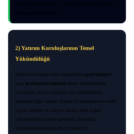
Müşteri sınıflandırması = koruma düzeyinin müşteri
tipine göre belirlenmesi
2) Yatırım Kuruluşlarının Temel
Yükümlülüğü
Yatırım kuruluşları tüm müşterilerini
genel müşteri
veya
profesyonel müşteri
olarak sınıflandırmak
zorundadır. Ayrıca müşteriye bu sınıflandırma
hakkında bilgi vermek, hizmet ve faaliyetleri bu sınıfa
uygun sunmak ve müşteri sınıfına göre doğan
yükümlülükleri yerine getirmek zorundadır.
:contentReference[oaicite:3]{index=3}