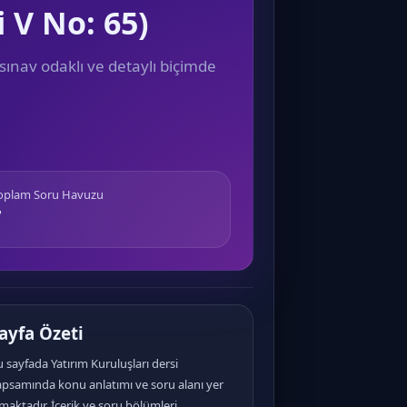
i V No: 65)
sınav odaklı ve detaylı biçimde
Toplam Soru Havuzu
7
ayfa Özeti
 sayfada Yatırım Kuruluşları dersi
apsamında konu anlatımı ve soru alanı yer
maktadır. İçerik ve soru bölümleri