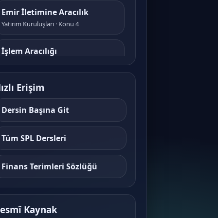
Emir İletimine Aracılık
Yatırım Kuruluşları · Konu 4
İşlem Aracılığı
Yatırım Kuruluşları · Konu 5
ızlı Erişim
Portföy Aracılığı
Yatırım Kuruluşları · Konu 6
Dersin Başına Git
Türev Araçlar ve Tezgahüstü
Tüm SPL Dersleri
İşlemler
Yatırım Kuruluşları · Konu 7
Finans Terimleri Sözlüğü
Kaldıraçlı İşlemler (Forex)
Yatırım Kuruluşları · Konu 8
esmî Kaynak
Teminat ve Risk Yönetimi