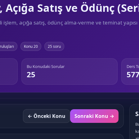
r, Açığa Satış ve Ödünç (Ser
li işlem, açığa satış, ödünç alma-verme ve teminat yapısı 
ruluşları
Konu 20
25 soru
Bu Konudaki Sorular
Ders 
25
57
S
← Önceki Konu
Sonraki Konu →
Bu
k
al