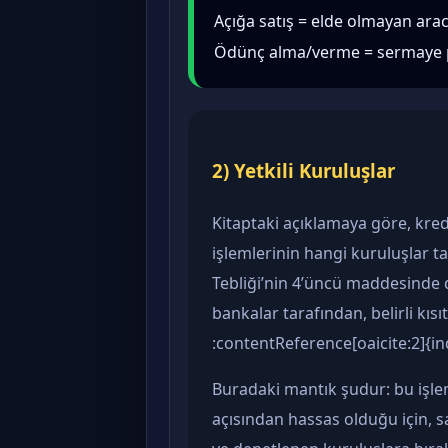
Açığa satış = elde olmayan ara
Ödünç alma/verme = sermaye pi
2) Yetkili Kuruluşlar
Kitaptaki açıklamaya göre, kred
işlemlerinin hangi kuruluşlar ta
Tebliği’nin 4’üncü maddesinde 
bankalar tarafından, belirli kısı
:contentReference[oaicite:2]{i
Buradaki mantık şudur: bu işlem
açısından hassas olduğu için, 