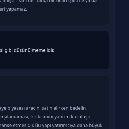
lmıştır. Yani herhangi bir ticari işletme ya da
leri yapamaz.
isi gibi düşünülmemelidir.
aye piyasası aracını satın alırken bedelin
rşılamaması, bir kısmını yatırım kuruluşu
inanse etmesidir. Bu yapı yatırımcıya daha büyük