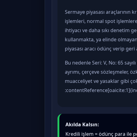
Sermaye piyasası araçlarının kr
işlemleri, normal spot işlemler
ihtiyacı ve daha sıkı denetim g
kullanmakta, ya elinde olmayan
piyasası aracı ödünç verip geri 
Bu nedenle Seri: V, No: 65 sayılı 
ayrımı, çerçeve sözleşmeler, ö
muacceliyet ve yasaklar gibi çok
:contentReference[oaicite:1]{i
Akılda Kalsın:
Kredili işlem = ödünç para ile 