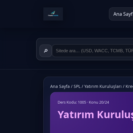
Ana Sayf
🔎
Ana Sayfa
/
SPL
/
Yatırım Kuruluşları
/
Kre
Ders Kodu: 1005 · Konu 20/24
Yatırım Kuruluş