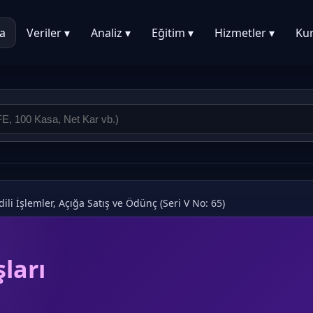
a
Veriler ▾
Analiz ▾
Eğitim ▾
Hizmetler ▾
Ku
dili İşlemler, Açığa Satış ve Ödünç (Seri V No: 65)
ları