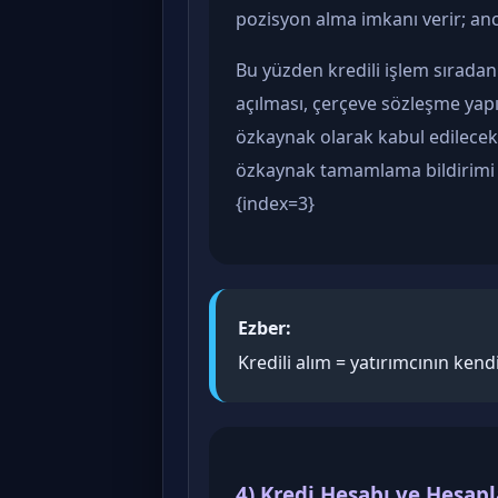
pozisyon alma imkanı verir; anc
Bu yüzden kredili işlem sıradan
açılması, çerçeve sözleşme yap
özkaynak olarak kabul edilecek
özkaynak tamamlama bildirimi y
{index=3}
Ezber:
Kredili alım = yatırımcının ken
4) Kredi Hesabı ve Hesapl