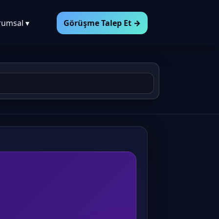
rumsal ▾
Görüşme Talep Et →