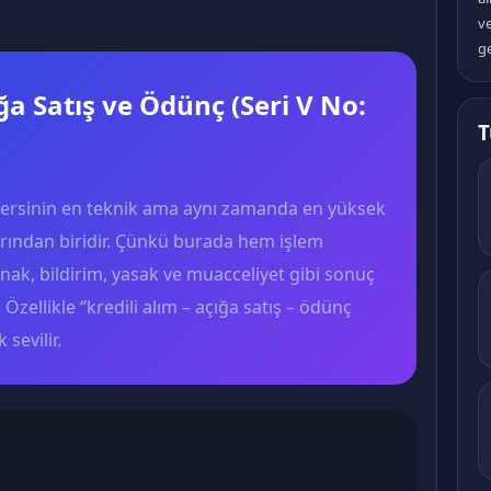
v
ge
ığa Satış ve Ödünç (Seri V No:
T
 dersinin en teknik ama aynı zamanda en yüksek
arından biridir. Çünkü burada hem işlem
ak, bildirim, yasak ve muacceliyet gibi sonuç
. Özellikle “kredili alım – açığa satış – ödünç
sevilir.