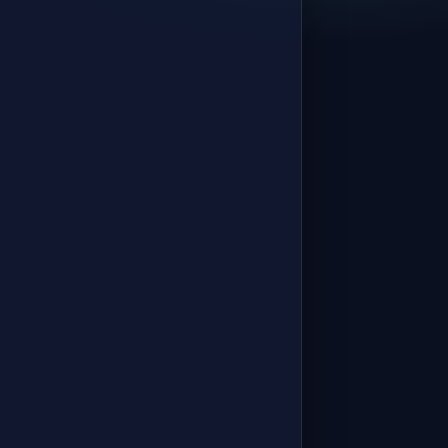
Yatırım Kuruluşlarının
Kuruluşu (III-39.1)
Yatırım Kuruluşları · Konu 15
Müşteri Sınıflandırması
Yatırım Kuruluşları · Konu 16
Uygunluk ve Yerindelik
Testleri
Yatırım Kuruluşları · Konu 17
Yatırım Kuruluşlarının
Yükümlülükleri
Yatırım Kuruluşları · Konu 18
Belge ve Kayıt Düzeni (III-
45.1)