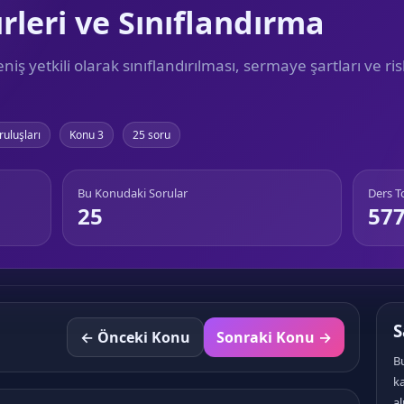
rleri ve Sınıflandırma
iş yetkili olarak sınıflandırılması, sermaye şartları ve ris
ruluşları
Konu 3
25 soru
Bu Konudaki Sorular
Ders 
25
57
S
← Önceki Konu
Sonraki Konu →
Bu
k
al