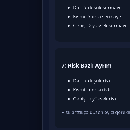
Dar → düşük sermaye
Kısmi → orta sermaye
Geniş → yüksek sermaye
7) Risk Bazlı Ayrım
Dar → düşük risk
Kısmi → orta risk
Geniş → yüksek risk
Risk arttıkça düzenleyici gereklil