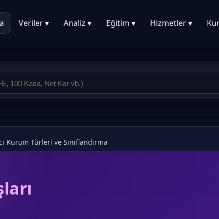
a
Veriler ▾
Analiz ▾
Eğitim ▾
Hizmetler ▾
Ku
cı Kurum Türleri ve Sınıflandırma
ları