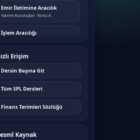
Emir İletimine Aracılık
Yatırım Kuruluşları · Konu 4
İşlem Aracılığı
Yatırım Kuruluşları · Konu 5
ızlı Erişim
Portföy Aracılığı
Yatırım Kuruluşları · Konu 6
Dersin Başına Git
Türev Araçlar ve Tezgahüstü
Tüm SPL Dersleri
İşlemler
Yatırım Kuruluşları · Konu 7
Finans Terimleri Sözlüğü
Kaldıraçlı İşlemler (Forex)
Yatırım Kuruluşları · Konu 8
esmî Kaynak
Teminat ve Risk Yönetimi