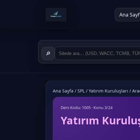
Ana Sayf
🔎
Ana Sayfa
/
SPL
/
Yatırım Kuruluşları
/
Ara
Ders Kodu: 1005 · Konu 3/24
Yatırım Kuruluş