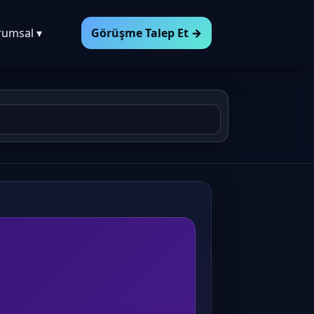
rumsal ▾
Görüşme Talep Et →