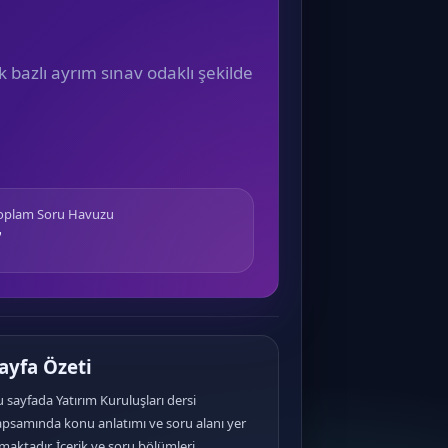
k bazlı ayrım sınav odaklı şekilde
Toplam Soru Havuzu
7
ayfa Özeti
 sayfada Yatırım Kuruluşları dersi
apsamında konu anlatımı ve soru alanı yer
maktadır. İçerik ve soru bölümleri