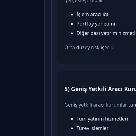
gerçekleştirebilir.
İşlem aracılığı
Portföy yönetimi
Diğer bazı yatırım hizmetl
Orta düzey risk içerir.
5) Geniş Yetkili Aracı Ku
Geniş yetkili aracı kurumlar tüm
Tüm yatırım hizmetleri
Türev işlemler