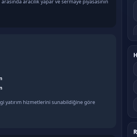
a arasında aracılık yapar ve sermaye piyasasının
H
m
m
i yatırım hizmetlerini sunabildiğine göre
R