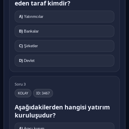
eden taraf kimdir?
A)
Yatırımcılar
B)
Bankalar
C)
Şirketler
D)
Devlet
Soru 3
KOLAY
ID: 3467
Aşağıdakilerden hangisi yatırım
kuruluşudur?
A)
Aracı kurum