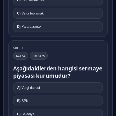
B)
Faiz belirlemek
C)
Vergi toplamak
D)
Para basmak
Soru 11
KOLAY
ID: 3475
Aşağıdakilerden hangisi sermaye
piyasası kurumudur?
A)
Vergi dairesi
B)
SPK
C)
Belediye