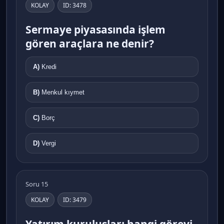
KOLAY
ID: 3478
Sermaye piyasasında işlem
gören araçlara ne denir?
A)
Kredi
B)
Menkul kıymet
C)
Borç
D)
Vergi
Soru 15
KOLAY
ID: 3479
Yatırım kuruluşları hangi görevi