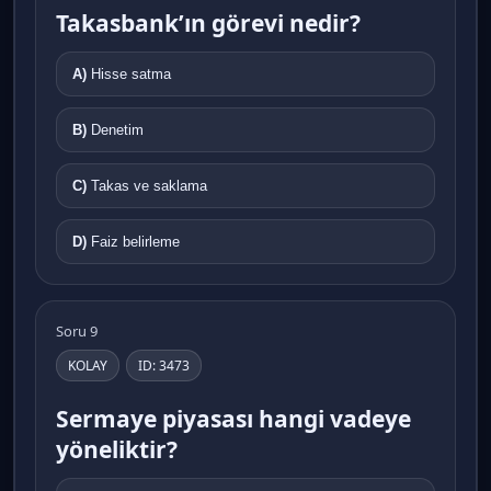
Takasbank’ın görevi nedir?
A)
Hisse satma
B)
Denetim
C)
Takas ve saklama
D)
Faiz belirleme
Soru 9
KOLAY
ID: 3473
Sermaye piyasası hangi vadeye
yöneliktir?