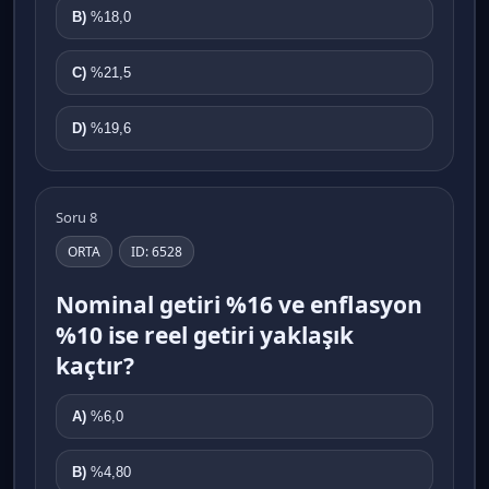
B)
%18,0
C)
%21,5
D)
%19,6
Soru 8
ORTA
ID: 6528
Nominal getiri %16 ve enflasyon
%10 ise reel getiri yaklaşık
kaçtır?
A)
%6,0
B)
%4,80