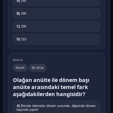
A)
280
B)
290
C)
300
D)
310
Soru 4
KOLAY
ID: 6524
Olağan anüite ile dönem başı
anüite arasındaki temel fark
aşağıdakilerden hangisidir?
A)
Birinde ödemeler dönem sonunda, diğerinde dönem
başında yapılır