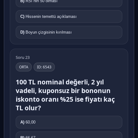
B)
RSI nin 50 olması
C)
Hissenin temettü açıklaması
D)
Boyun çizgisinin kırılması
Soru 23
ORTA
ID: 6543
100 TL nominal değerli, 2 yıl
vadeli, kuponsuz bir bononun
iskonto oranı %25 ise fiyatı kaç
TL olur?
A)
60,00
B)
66,67