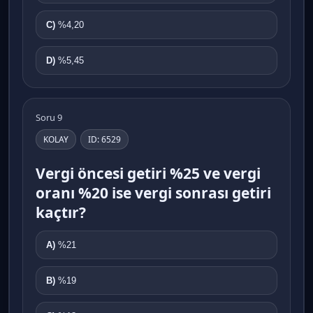
C)
%4,20
D)
%5,45
Soru 9
KOLAY
ID: 6529
Vergi öncesi getiri %25 ve vergi
oranı %20 ise vergi sonrası getiri
kaçtır?
A)
%21
B)
%19