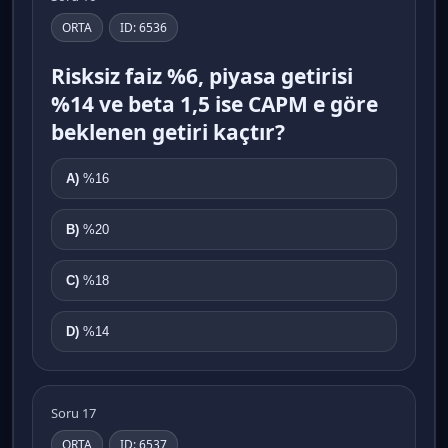
ORTA
ID: 6536
Risksiz faiz %6, piyasa getirisi
%14 ve beta 1,5 ise CAPM e göre
beklenen getiri kaçtır?
A)
%16
B)
%20
C)
%18
D)
%14
Soru 17
ORTA
ID: 6537