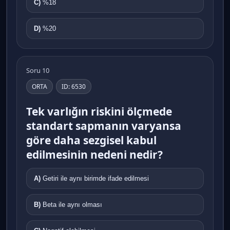
C)
%18
D)
%20
Soru 10
ORTA
ID: 6530
Tek varlığın riskini ölçmede
standart sapmanın varyansa
göre daha sezgisel kabul
edilmesinin nedeni nedir?
A)
Getiri ile aynı birimde ifade edilmesi
B)
Beta ile aynı olması