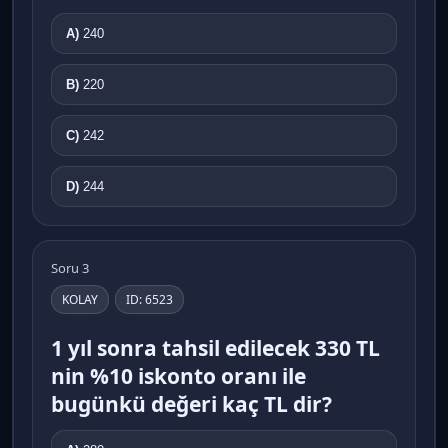
A)
240
B)
220
C)
242
D)
244
Soru 3
KOLAY
ID: 6523
1 yıl sonra tahsil edilecek 330 TL
nin %10 iskonto oranı ile
bugünkü değeri kaç TL dir?