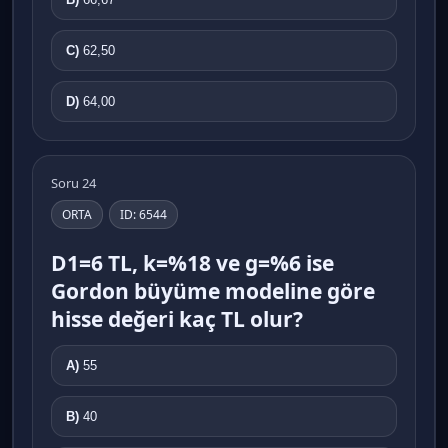
C)
62,50
D)
64,00
Soru 24
ORTA
ID: 6544
D1=6 TL, k=%18 ve g=%6 ise
Gordon büyüme modeline göre
hisse değeri kaç TL olur?
A)
55
B)
40