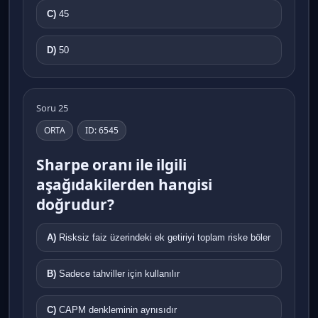
C)
45
D)
50
Soru 25
ORTA
ID: 6545
Sharpe oranı ile ilgili
aşağıdakilerden hangisi
doğrudur?
A)
Risksiz faiz üzerindeki ek getiriyi toplam riske böler
B)
Sadece tahviller için kullanılır
C)
CAPM denkleminin aynısıdır