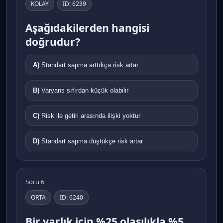
KOLAY
ID: 6239
Aşağıdakilerden hangisi
doğrudur?
A)
Standart sapma arttıkça risk artar
B)
Varyans sıfırdan küçük olabilir
C)
Risk ile getiri arasında ilişki yoktur
D)
Standart sapma düştükçe risk artar
Soru 6
ORTA
ID: 6240
Bir varlık için %25 olasılıkla %5,