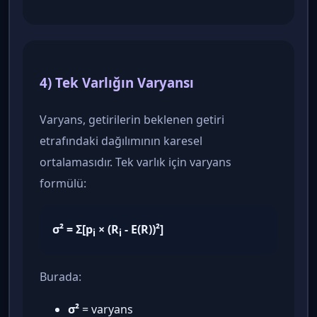
4) Tek Varlığın Varyansı
Varyans, getirilerin beklenen getiri
etrafındaki dağılımının karesel
ortalamasıdır. Tek varlık için varyans
formülü:
σ² = Σ[p
× (R
- E(R))²]
i
i
Burada:
σ²
= varyans