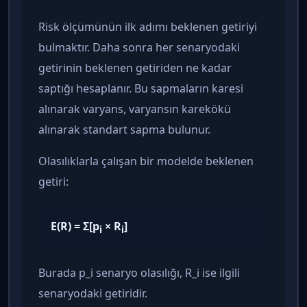
Risk ölçümünün ilk adımı beklenen getiriyi
bulmaktır. Daha sonra her senaryodaki
getirinin beklenen getiriden ne kadar
saptığı hesaplanır. Bu sapmaların karesi
alınarak varyans, varyansın karekökü
alınarak standart sapma bulunur.
Olasılıklarla çalışan bir modelde beklenen
getiri:
E(R) = Σ[p
× R
]
i
i
Burada p_i senaryo olasılığı, R_i ise ilgili
senaryodaki getiridir.