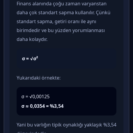
Finans alanında çoğu zaman varyanstan
daha çok standart sapma kullanılır. Çünkü
standart sapma, getiri oranı ile aynı
birimdedir ve bu yüzden yorumlanması
daha kolaydır.
σ = √σ²
Yukarıdaki örnekte:
σ = √0,00125
σ ≈ 0,0354 = %3,54
Yani bu varlığın tipik oynaklığı yaklaşık %3,54