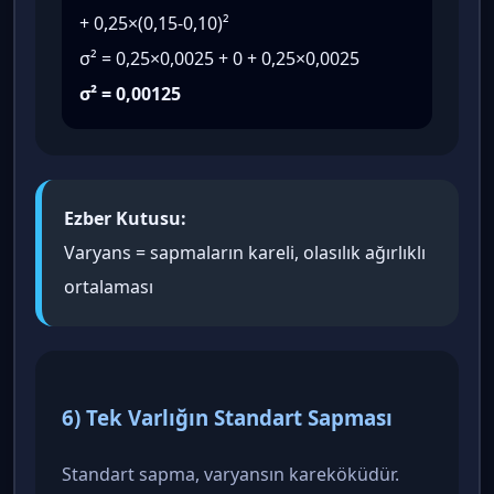
+ 0,25×(0,15-0,10)²
σ² = 0,25×0,0025 + 0 + 0,25×0,0025
σ² = 0,00125
Ezber Kutusu:
Varyans = sapmaların kareli, olasılık ağırlıklı
ortalaması
6) Tek Varlığın Standart Sapması
Standart sapma, varyansın kareköküdür.