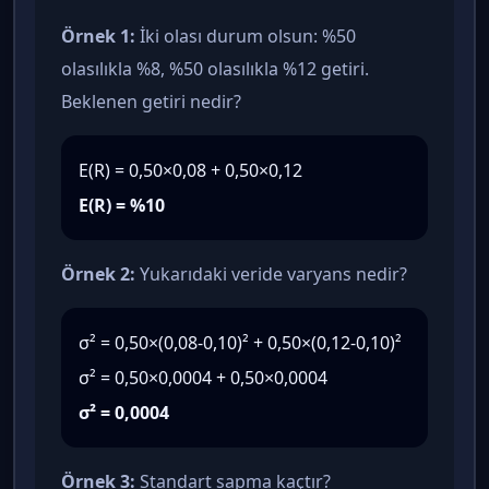
Örnek 1:
İki olası durum olsun: %50
olasılıkla %8, %50 olasılıkla %12 getiri.
Beklenen getiri nedir?
E(R) = 0,50×0,08 + 0,50×0,12
E(R) = %10
Örnek 2:
Yukarıdaki veride varyans nedir?
σ² = 0,50×(0,08-0,10)² + 0,50×(0,12-0,10)²
σ² = 0,50×0,0004 + 0,50×0,0004
σ² = 0,0004
Örnek 3:
Standart sapma kaçtır?