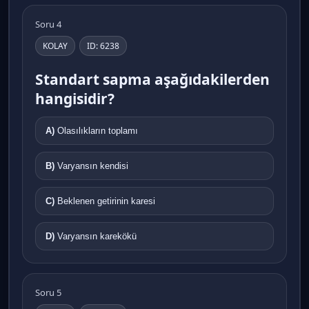
Soru 4
KOLAY
ID: 6238
Standart sapma aşağıdakilerden
hangisidir?
A)
Olasılıkların toplamı
B)
Varyansın kendisi
C)
Beklenen getirinin karesi
D)
Varyansın karekökü
Soru 5