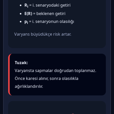
R
= i. senaryodaki getiri
i
E(R)
= beklenen getiri
p
= i. senaryonun olasılığı
i
Varyans büyüdükçe risk artar.
Tuzak:
Varyansta sapmalar doğrudan toplanmaz.
Önce karesi alınır, sonra olasılıkla
ağırlıklandırılır.