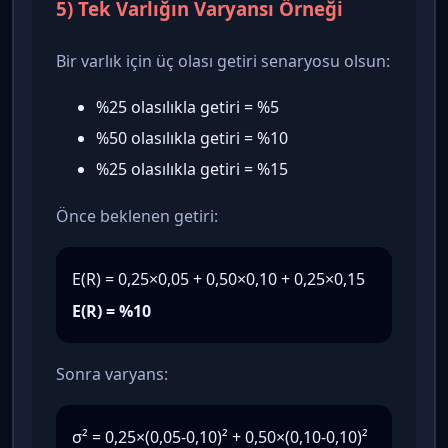
5) Tek Varlığın Varyansı Örneği
Bir varlık için üç olası getiri senaryosu olsun:
%25 olasılıkla getiri = %5
%50 olasılıkla getiri = %10
%25 olasılıkla getiri = %15
Önce beklenen getiri:
E(R) = 0,25×0,05 + 0,50×0,10 + 0,25×0,15
E(R) = %10
Sonra varyans:
σ² = 0,25×(0,05-0,10)² + 0,50×(0,10-0,10)²