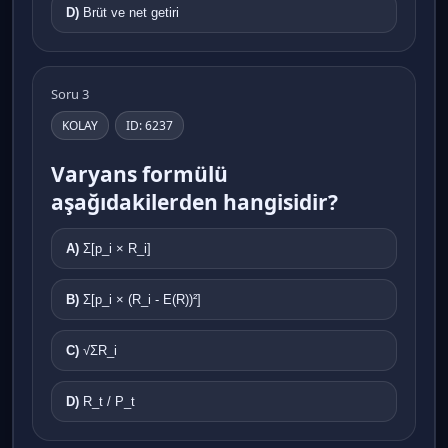
D)
Brüt ve net getiri
Soru 3
KOLAY
ID: 6237
Varyans formülü
aşağıdakilerden hangisidir?
A)
Σ[p_i × R_i]
B)
Σ[p_i × (R_i - E(R))²]
C)
√ΣR_i
D)
R_t / P_t