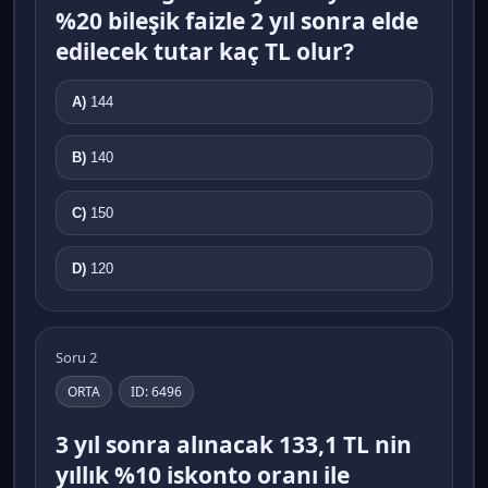
%20 bileşik faizle 2 yıl sonra elde
edilecek tutar kaç TL olur?
A)
144
B)
140
C)
150
D)
120
Soru 2
ORTA
ID: 6496
3 yıl sonra alınacak 133,1 TL nin
yıllık %10 iskonto oranı ile