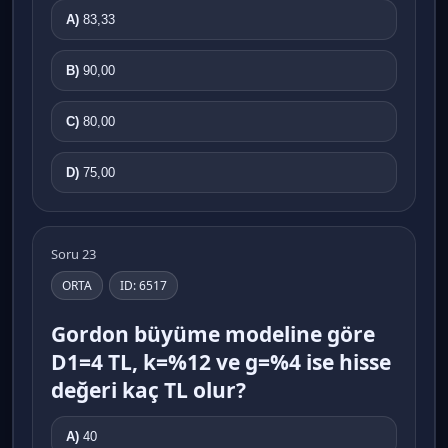
A)
83,33
B)
90,00
C)
80,00
D)
75,00
Soru 23
ORTA
ID: 6517
Gordon büyüme modeline göre
D1=4 TL, k=%12 ve g=%4 ise hisse
değeri kaç TL olur?
A)
40