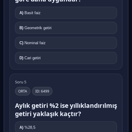
A)
Basit faiz
B)
Geometrik getiri
C)
Nominal faiz
D)
Cari getiri
Soru 5
ORTA
ID: 6499
Aylık getiri %2 ise yıllıklandırılmış
getiri yaklaşık kaçtır?
A)
%28,5