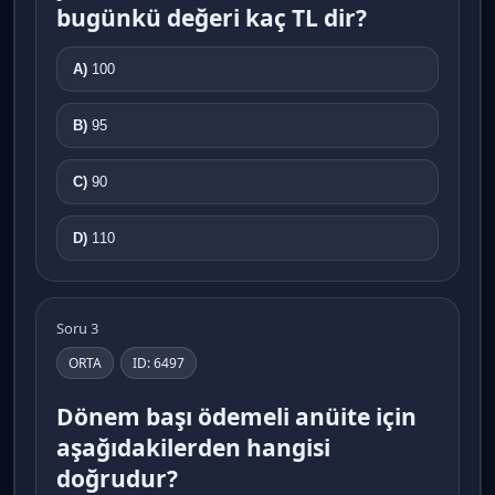
bugünkü değeri kaç TL dir?
A)
100
B)
95
C)
90
D)
110
Soru 3
ORTA
ID: 6497
Dönem başı ödemeli anüite için
aşağıdakilerden hangisi
doğrudur?