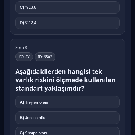
C)
%13,8
D)
%12,4
Soru 8
KOLAY
ID: 6502
Aşağıdakilerden hangisi tek
varlık riskini ölçmede kullanılan
standart yaklaşımdır?
A)
Treynor oranı
B)
Jensen alfa
C)
Sharpe oranı