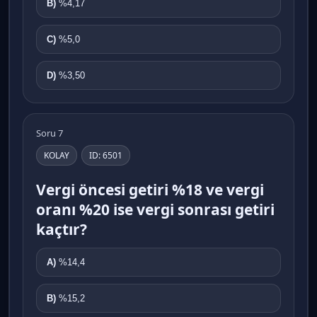
B)
%4,17
C)
%5,0
D)
%3,50
Soru 7
KOLAY
ID: 6501
Vergi öncesi getiri %18 ve vergi
oranı %20 ise vergi sonrası getiri
kaçtır?
A)
%14,4
B)
%15,2