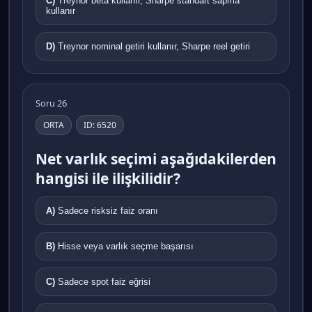
C)
Treynor beta kullanır, Sharpe standart sapma
kullanır
D)
Treynor nominal getiri kullanır, Sharpe reel getiri
Soru 26
ORTA
ID: 6520
Net varlık seçimi aşağıdakilerden
hangisi ile ilişkilidir?
A)
Sadece risksiz faiz oranı
B)
Hisse veya varlık seçme başarısı
C)
Sadece spot faiz eğrisi