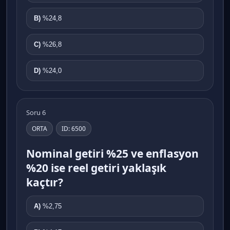
B)
%24,8
C)
%26,8
D)
%24,0
Soru 6
ORTA
ID: 6500
Nominal getiri %25 ve enflasyon
%20 ise reel getiri yaklaşık
kaçtır?
A)
%2,75