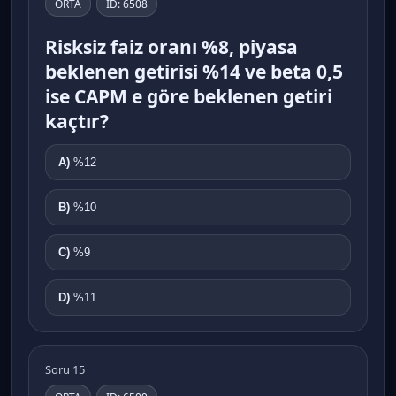
ORTA
ID: 6508
Risksiz faiz oranı %8, piyasa
beklenen getirisi %14 ve beta 0,5
ise CAPM e göre beklenen getiri
kaçtır?
A)
%12
B)
%10
C)
%9
D)
%11
Soru 15