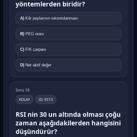
yöntemlerden biridir?
A)
Kâr paylarının iskontolanması
B)
PEG oranı
C)
F/K çarpanı
D)
Net aktif değer
Soru 19
KOLAY
ID: 6513
RSI nin 30 un altında olması çoğu
zaman aşağıdakilerden hangisini
düşündürür?