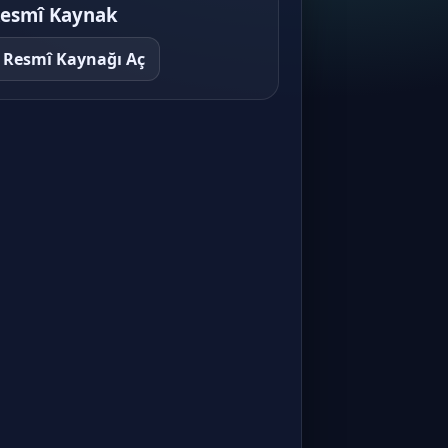
Derecelendirme Kadrosunda
esmî Kaynak
Aranan Nitelikler
Kredi Derecelendirme · Konu 7
Resmî Kaynağı Aç
Derecelendirme Faaliyet
İlkeleri ve Metodolojik
Disiplin
Kredi Derecelendirme · Konu 8
Derecelendirme Notunun
Verilmesi, Açıklanması ve
Güncellenmesi
Kredi Derecelendirme · Konu 9
Tarafsızlık, Bağımsızlık ve
Çıkar Çatışmalarının
Önlenmesi
Kredi Derecelendirme · Konu 10