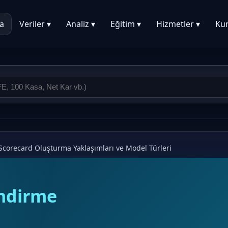
a
Veriler ▾
Analiz ▾
Eğitim ▾
Hizmetler ▾
Ku
Scorecard Oluşturma Yaklaşımları ve Model Türleri
endirme