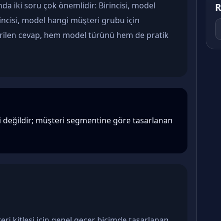
a iki soru çok önemlidir: Birincisi, model
R
incisi, model hangi müşteri grubu için
verilen cevap, hem model türünü hem de pratik
i değildir; müşteri segmentine göre tasarlanan
eri kitlesi için genel geçer biçimde tasarlanan