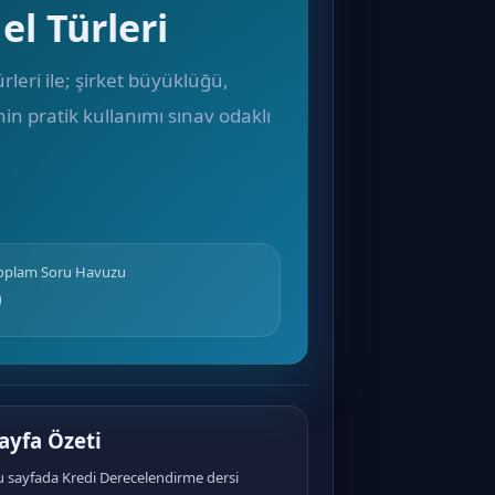
l Türleri
rleri ile; şirket büyüklüğü,
in pratik kullanımı sınav odaklı
Toplam Soru Havuzu
9
ayfa Özeti
u sayfada Kredi Derecelendirme dersi