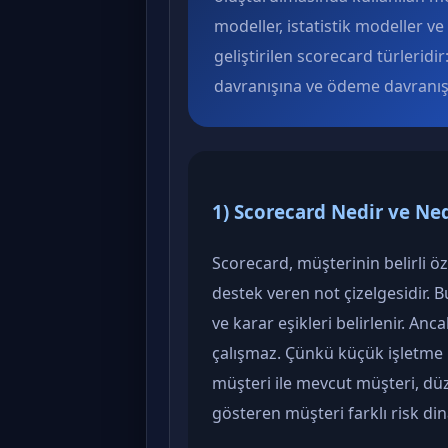
modeller, istatistik modeller v
geliştirilen scorecard türleridi
davranışına ve ödeme davranışın
1) Scorecard Nedir ve Ned
Scorecard, müşterinin belirli ö
destek veren not çizelgesidir. Bu
ve karar eşikleri belirlenir. An
çalışmaz. Çünkü küçük işletme 
müşteri ile mevcut müşteri, dü
gösteren müşteri farklı risk dina