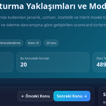
turma Yaklaşımları ve Mode
da kullanılan jenerik, uzman, istatistik ve hibrit model tü
ı ve ödeme davranışına göre geliştirilen scorecard türlerin
 Derecelendirme
Konu 16
20 soru
Bu Konudaki Sorular
Ders 
20
48
S
← Önceki Konu
Sonraki Konu →
B