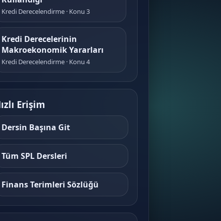
Kredi Derecelendirme · Konu 3
Kredi Derecelerinin
Makroekonomik Yararları
Kredi Derecelendirme · Konu 4
Sermaye Piyasasında
Derecelendirme Faaliyetinin
ızlı Erişim
Kapsamı
Kredi Derecelendirme · Konu 5
Dersin Başına Git
Derecelendirme
Tüm SPL Dersleri
Kuruluşlarının Kuruluş ve
Yetkilendirme Şartları
Finans Terimleri Sözlüğü
Kredi Derecelendirme · Konu 6
Ortaklar, Yöneticiler ve