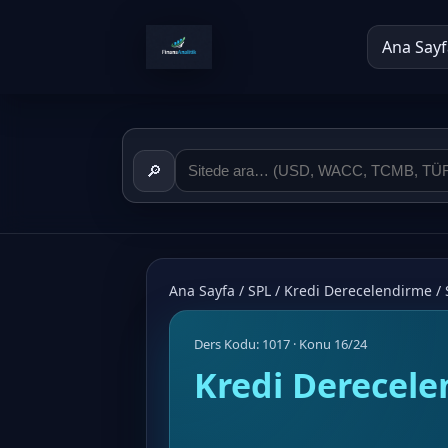
Ana Sayf
🔎
Ana Sayfa
/
SPL
/
Kredi Derecelendirme
/
Ders Kodu: 1017 · Konu 16/24
Kredi Derecel