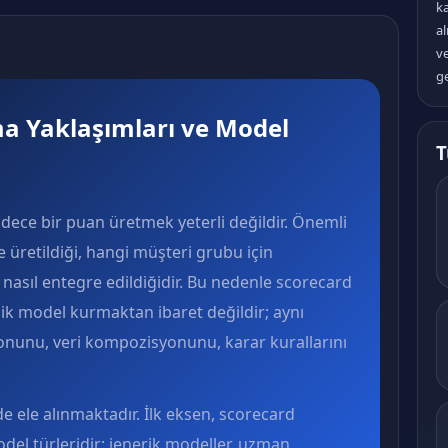
k
al
v
ge
a Yaklaşımları ve Model
T
dece bir puan üretmek yeterli değildir. Önemli
 üretildiği, hangi müşteri grubu için
 nasıl entegre edildiğidir. Bu nedenle scorecard
nik model kurmaktan ibaret değildir; aynı
unu, veri kompozisyonunu, karar kurallarını
de ele alınmaktadır. İlk eksen, scorecard
del türleridir: jenerik modeller, uzman