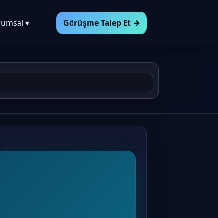
rumsal ▾
Görüşme Talep Et →