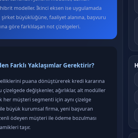
e hibrit modeller. İkinci eksen ise uygulamada
r: şirket büyüklüğüne, faaliyet alanına, başvuru
a göre farklılaşan not çizelgeleri.
en Farklı Yaklaşımlar Gerektirir?
H
zelliklerini puana dönüştürerek kredi kararına
 çizelgede değişkenler, ağırlıklar, alt modüller
cak her müşteri segmenti için aynı çizelge
ile büyük kurumsal firma, yeni başvuran
zenli ödeyen müşteri ile ödeme bozulması
mikleri taşır.