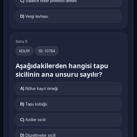
C)
Sadece noter protesto defteri
D)
Vergi levhası
Soru 5
KOLAY
ID: 10784
Aşağıdakilerden hangisi tapu
sicilinin ana unsuru sayılır?
A)
Nüfus kayıt örneği
B)
Tapu kütüğü
C)
Aziller sicili
D)
Düzeltmeler sicili