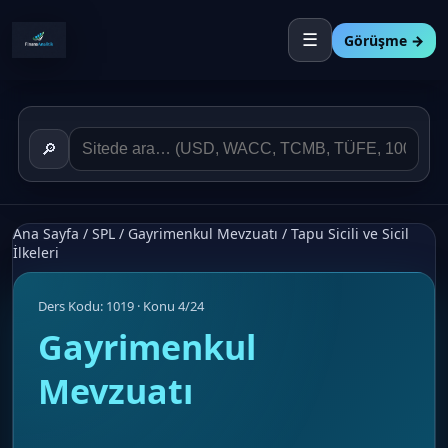
☰
Görüşme →
🔎
Ana Sayfa
/
SPL
/
Gayrimenkul Mevzuatı
/
Tapu Sicili ve Sicil
İlkeleri
Ders Kodu: 1019 · Konu 4/24
Gayrimenkul
Mevzuatı