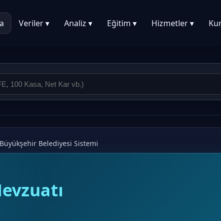
a
Veriler ▾
Analiz ▾
Eğitim ▾
Hizmetler ▾
Ku
Büyükşehir Belediyesi Sistemi
evzuatı