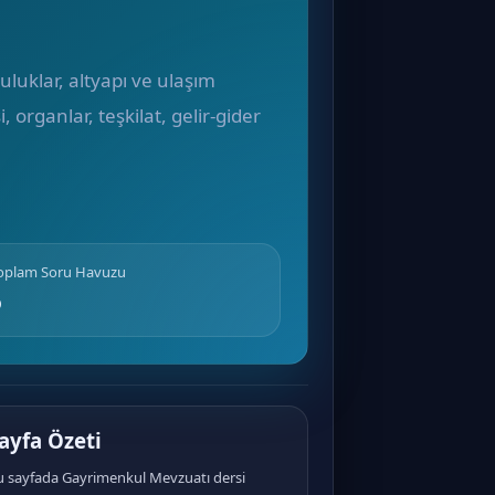
luklar, altyapı ve ulaşım
 organlar, teşkilat, gelir-gider
Toplam Soru Havuzu
6
ayfa Özeti
u sayfada Gayrimenkul Mevzuatı dersi