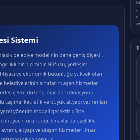
k
al
v
ge
si Sistemi
T
klasik belediye modelinin daha geniş ölçekli,
ırlıklı bir biçimidir. Nüfusu, yerleşim
 ihtiyacı ve ekonomik bütünlüğü yüksek olan
çe belediyelerinin sınırlarını aşan hizmetler
rterler, çevre düzeni, imar koordinasyonu,
lu taşıma, katı atık ve büyük altyapı yatırımları
 yerel yönetim modeli gerektirir. İşte
u ihtiyacın ürünüdür. Sınavlarda özellikle
 ayrımı, altyapı ve ulaşım hizmetleri, imar
nizması sıkça sorulur.