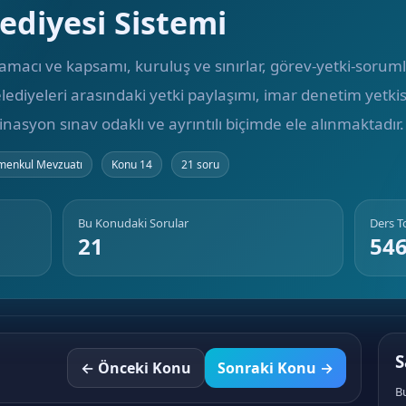
ediyesi Sistemi
macı ve kapsamı, kuruluş ve sınırlar, görev-yetki-sorumlu
lediyeleri arasındaki yetki paylaşımı, imar denetim yetkisi,
inasyon sınav odaklı ve ayrıntılı biçimde ele alınmaktadır.
menkul Mevzuatı
Konu 14
21 soru
Bu Konudaki Sorular
Ders 
21
54
S
← Önceki Konu
Sonraki Konu →
B