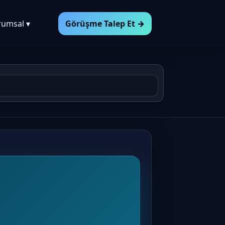
rumsal ▾
Görüşme Talep Et →