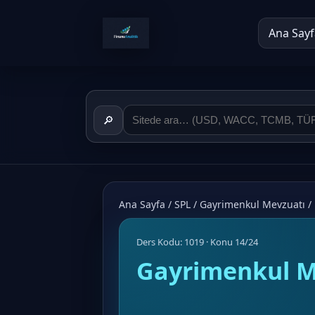
Ana Sayf
🔎
Ana Sayfa
/
SPL
/
Gayrimenkul Mevzuatı
/
Ders Kodu: 1019 · Konu 14/24
Gayrimenkul M