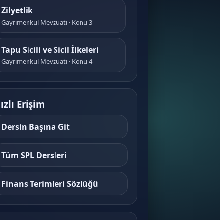
Zilyetlik
Gayrimenkul Mevzuatı · Konu 3
Tapu Sicili ve Sicil İlkeleri
Gayrimenkul Mevzuatı · Konu 4
Taşınmaz Mülkiyeti
Gayrimenkul Mevzuatı · Konu 5
ızlı Erişim
Dersin Başına Git
İmar Kanununun Genel
Çerçevesi
Gayrimenkul Mevzuatı · Konu 6
Tüm SPL Dersleri
Mekânsal Planlama ve İmar
Finans Terimleri Sözlüğü
Planları
Gayrimenkul Mevzuatı · Konu 7