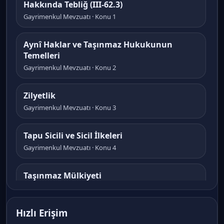
Hakkında Tebliğ (III-62.3)
Gayrimenkul Mevzuatı · Konu 1
Aynî Haklar ve Taşınmaz Hukukunun
Temelleri
Gayrimenkul Mevzuatı · Konu 2
Zilyetlik
Gayrimenkul Mevzuatı · Konu 3
Tapu Sicili ve Sicil İlkeleri
Gayrimenkul Mevzuatı · Konu 4
Taşınmaz Mülkiyeti
Gayrimenkul Mevzuatı · Konu 5
Hızlı Erişim
İmar Kanununun Genel Çerçevesi