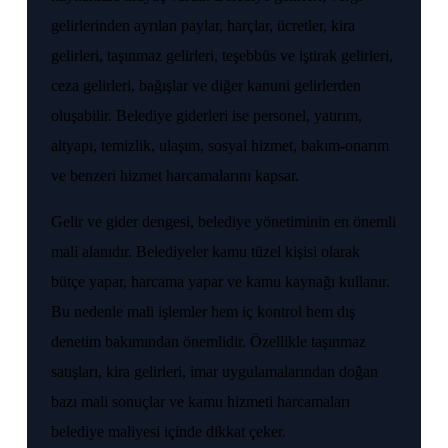
gelirlerinden ayrılan paylar, harçlar, ücretler, kira
gelirleri, taşınmaz gelirleri, teşebbüs ve iştirak gelirleri,
ceza gelirleri, bağışlar ve diğer kanuni gelirlerden
oluşabilir. Belediye giderleri ise personel, yatırım,
altyapı, temizlik, ulaşım, sosyal hizmet, bakım-onarım
ve benzeri hizmet harcamalarını kapsar.
Gelir ve gider dengesi, belediye yönetiminin en önemli
mali alanıdır. Belediyeler kamu tüzel kişisi olarak
bütçe yapar, harcama yapar ve kamu kaynağı kullanır.
Bu nedenle mali işlemler hem iç kontrol hem dış
denetim bakımından önemlidir. Özellikle taşınmaz
satışları, kira gelirleri, imar uygulamalarından doğan
bazı mali sonuçlar ve kamu hizmeti harcamaları
belediye maliyesi içinde dikkat çeker.