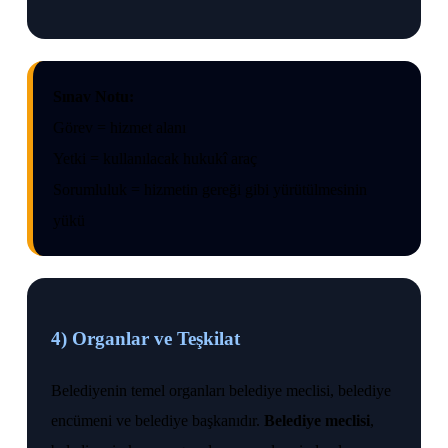
Sınav Notu:
Görev = hizmet alanı
Yetki = kullanılacak hukukî araç
Sorumluluk = hizmetin gereği gibi yürütülmesinin
yükü
4) Organlar ve Teşkilat
Belediyenin temel organları belediye meclisi, belediye
encümeni ve belediye başkanıdır.
Belediye meclisi
,