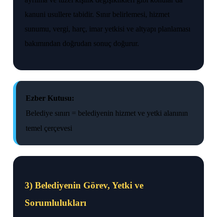
kanuni usullere tabidir. Sınır belirlemesi, hizmet
sunumu, vergi, harç, imar yetkisi ve altyapı planlaması
bakımından doğrudan sonuç doğurur.
Ezber Kutusu:
Belediye sınırı = belediyenin hizmet ve yetki alanının
temel çerçevesi
3) Belediyenin Görev, Yetki ve
Sorumlulukları