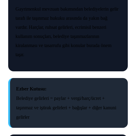
Gayrimenkul mevzuatı bakımından belediyelerin gelir
tarafı ile taşınmaz hukuku arasında da yakın bağ
vardır. Harçlar, ruhsat gelirleri, ecrimisil benzeri
kullanım sonuçları, belediye taşınmazlarının
kiralanması ve tasarrufu gibi konular burada önem
taşır.
Ezber Kutusu:
Belediye gelirleri = paylar + vergi/harç/ücret +
taşınmaz ve iştirak gelirleri + bağışlar + diğer kanuni
gelirler