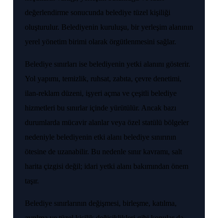
değerlendirme sonucunda belediye tüzel kişiliği
oluşturulur. Belediyenin kuruluşu, bir yerleşim alanının
yerel yönetim birimi olarak örgütlenmesini sağlar.
Belediye sınırları ise belediyenin yetki alanını gösterir.
Yol yapımı, temizlik, ruhsat, zabıta, çevre denetimi,
ilan-reklam düzeni, işyeri açma ve çeşitli belediye
hizmetleri bu sınırlar içinde yürütülür. Ancak bazı
durumlarda mücavir alanlar veya özel statülü bölgeler
nedeniyle belediyenin etki alanı belediye sınırının
ötesine de uzanabilir. Bu nedenle sınır kavramı, salt
harita çizgisi değil; idari yetki alanı bakımından önem
taşır.
Belediye sınırlarının değişmesi, birleşme, katılma,
ayrılma ve tüzel kişilik değişiklikleri gibi konular da