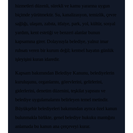
hizmetleri düzenli, sürekli ve kamu yararına uygun
biçimde yürütmektir. Su, kanalizasyon, temizlik, çevre
sağlığı, ulaşım, zabıta, itfaiye, park, yol, kültür, sosyal
yardım, kent estetiği ve benzeri alanlar bunun
kapsamına girer. Dolayısıyla belediye, yalnız imar
ruhsatı veren bir kurum değil; kentsel hayatın günlük
işleyişini kuran idaredir.
Kapsam bakımından Belediye Kanunu, belediyelerin
kuruluşunu, organlarını, görevlerini, gelirlerini,
giderlerini, denetim düzenini, teşkilat yapısını ve
belediye uygulamalarını belirleyen temel metindir.
Büyükşehir belediyeleri bakımından ayrıca özel kanun
bulunmakla birlikte, genel belediye hukuku mantığını
anlamada bu kanun ana çerçeveyi kurar.