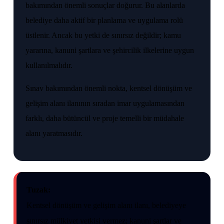
bakımından önemli sonuçlar doğurur. Bu alanlarda
belediye daha aktif bir planlama ve uygulama rolü
üstlenir. Ancak bu yetki de sınırsız değildir; kamu
yararına, kanuni şartlara ve şehircilik ilkelerine uygun
kullanılmalıdır.
Sınav bakımından önemli nokta, kentsel dönüşüm ve
gelişim alanı ilanının sıradan imar uygulamasından
farklı, daha bütüncül ve proje temelli bir müdahale
alanı yaratmasıdır.
Tuzak:
Kentsel dönüşüm ve gelişim alanı ilanı, belediyeye
sınırsız mülkiyet yetkisi vermez; kanuni şartlar ve