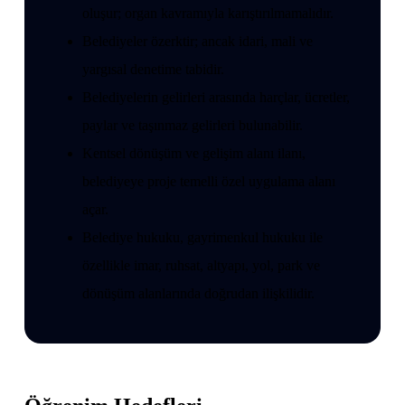
oluşur; organ kavramıyla karıştırılmamalıdır.
Belediyeler özerktir; ancak idari, mali ve
yargısal denetime tabidir.
Belediyelerin gelirleri arasında harçlar, ücretler,
paylar ve taşınmaz gelirleri bulunabilir.
Kentsel dönüşüm ve gelişim alanı ilanı,
belediyeye proje temelli özel uygulama alanı
açar.
Belediye hukuku, gayrimenkul hukuku ile
özellikle imar, ruhsat, altyapı, yol, park ve
dönüşüm alanlarında doğrudan ilişkilidir.