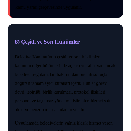
kamu yararı çerçevesinde uygulanır.
8) Çeşitli ve Son Hükümler
Belediye Kanunu’nun çeşitli ve son hükümleri,
kanunun diğer bölümlerinde açıkça yer almayan ancak
belediye uygulamaları bakımından önemli sonuçlar
doğuran tamamlayıcı kuralları içerir. Bunlar görev
devri, işbirliği, birlik kurulması, protokol ilişkileri,
personel ve taşınmaz yönetimi, iştirakler, hizmet satın
alma ve benzeri idari alanlara uzanabilir.
Uygulamada belediyelerin yalnız klasik hizmet veren