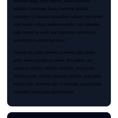
kurumlar değil, proje yürüten, şirket kurabilen,
birliklere katılabilen, başka idarelerle işbirliği
yapabilen ve taşınmaz tasarrufları bulunan yerel kamu
tüzel kişileri olduğu unutulmamalıdır. Son hükümler
çoğu zaman bu pratik idari kapasiteyi destekleyen
tamamlayıcı normları barındırır.
Sınavda bu başlık altındaki ayrıntılar çoğu zaman
genel sistem mantığıyla sorulur. Bu nedenle ana
omurgayı bilmek yeterlidir: belediye, yerel kamu
hizmeti sunan, seçilmiş organları bulunan, gelir-gider
bütçesi olan, denetime tabi ve dönüşüm uygulamaları
yapabilen özerk kamu tüzel kişisidir.