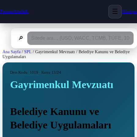
☰
FinansAnalitik
Görüş
🔎
Ana Sayfa
/
SPL
/
Gayrimenkul Mevzuatı
/
Belediye Kanunu ve Belediye
Uygulamaları
Ders Kodu: 1019 · Konu 13/24
Gayrimenkul Mevzuatı
Belediye Kanunu ve
Belediye Uygulamaları