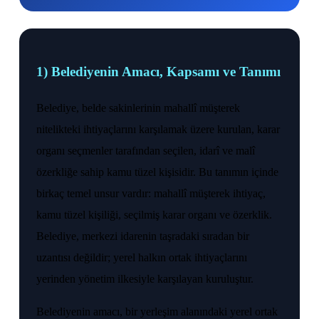
1) Belediyenin Amacı, Kapsamı ve Tanımı
Belediye, belde sakinlerinin mahallî müşterek
nitelikteki ihtiyaçlarını karşılamak üzere kurulan, karar
organı seçmenler tarafından seçilen, idarî ve malî
özerkliğe sahip kamu tüzel kişisidir. Bu tanımın içinde
birkaç temel unsur vardır: mahallî müşterek ihtiyaç,
kamu tüzel kişiliği, seçilmiş karar organı ve özerklik.
Belediye, merkezi idarenin taşradaki sıradan bir
uzantısı değildir; yerel halkın ortak ihtiyaçlarını
yerinden yönetim ilkesiyle karşılayan kuruluştur.
Belediyenin amacı, bir yerleşim alanındaki yerel ortak