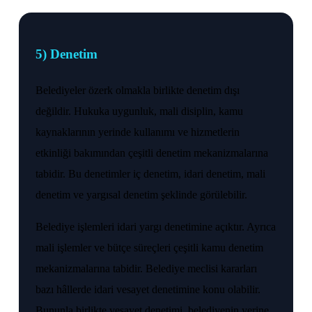
5) Denetim
Belediyeler özerk olmakla birlikte denetim dışı
değildir. Hukuka uygunluk, mali disiplin, kamu
kaynaklarının yerinde kullanımı ve hizmetlerin
etkinliği bakımından çeşitli denetim mekanizmalarına
tabidir. Bu denetimler iç denetim, idari denetim, mali
denetim ve yargısal denetim şeklinde görülebilir.
Belediye işlemleri idari yargı denetimine açıktır. Ayrıca
mali işlemler ve bütçe süreçleri çeşitli kamu denetim
mekanizmalarına tabidir. Belediye meclisi kararları
bazı hâllerde idari vesayet denetimine konu olabilir.
Bununla birlikte vesayet denetimi, belediyenin yerine