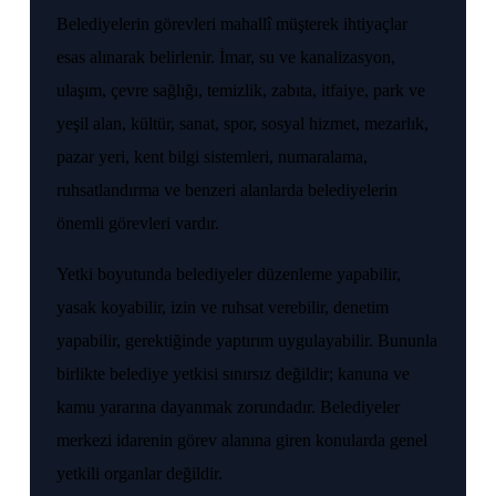
Belediyelerin görevleri mahallî müşterek ihtiyaçlar
esas alınarak belirlenir. İmar, su ve kanalizasyon,
ulaşım, çevre sağlığı, temizlik, zabıta, itfaiye, park ve
yeşil alan, kültür, sanat, spor, sosyal hizmet, mezarlık,
pazar yeri, kent bilgi sistemleri, numaralama,
ruhsatlandırma ve benzeri alanlarda belediyelerin
önemli görevleri vardır.
Yetki boyutunda belediyeler düzenleme yapabilir,
yasak koyabilir, izin ve ruhsat verebilir, denetim
yapabilir, gerektiğinde yaptırım uygulayabilir. Bununla
birlikte belediye yetkisi sınırsız değildir; kanuna ve
kamu yararına dayanmak zorundadır. Belediyeler
merkezi idarenin görev alanına giren konularda genel
yetkili organlar değildir.