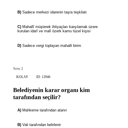
B)
Sadece merkezi idarenin taşra teşkilatı
C)
Mahallî müşterek ihtiyaçları karşılamak üzere
kurulan idarî ve malî özerk kamu tüzel kişisi
D)
Sadece vergi toplayan mahalli birim
Soru 2
KOLAY
ID: 12946
Belediyenin karar organı kim
tarafından seçilir?
A)
Mahkeme tarafından atanır
B)
Vali tarafından belirlenir