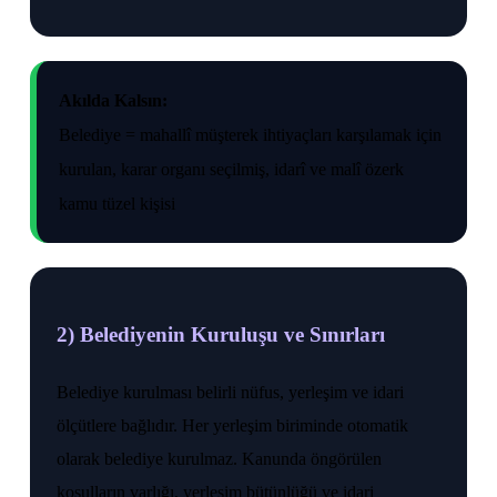
Akılda Kalsın:
Belediye = mahallî müşterek ihtiyaçları karşılamak için
kurulan, karar organı seçilmiş, idarî ve malî özerk
kamu tüzel kişisi
2) Belediyenin Kuruluşu ve Sınırları
Belediye kurulması belirli nüfus, yerleşim ve idari
ölçütlere bağlıdır. Her yerleşim biriminde otomatik
olarak belediye kurulmaz. Kanunda öngörülen
koşulların varlığı, yerleşim bütünlüğü ve idari