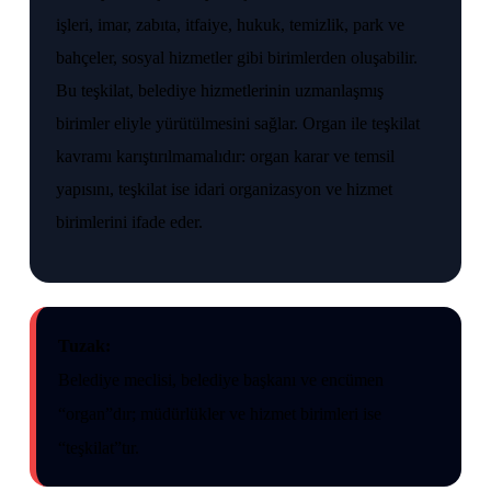
işleri, imar, zabıta, itfaiye, hukuk, temizlik, park ve
bahçeler, sosyal hizmetler gibi birimlerden oluşabilir.
Bu teşkilat, belediye hizmetlerinin uzmanlaşmış
birimler eliyle yürütülmesini sağlar. Organ ile teşkilat
kavramı karıştırılmamalıdır: organ karar ve temsil
yapısını, teşkilat ise idari organizasyon ve hizmet
birimlerini ifade eder.
Tuzak:
Belediye meclisi, belediye başkanı ve encümen
“organ”dır; müdürlükler ve hizmet birimleri ise
“teşkilat”tır.