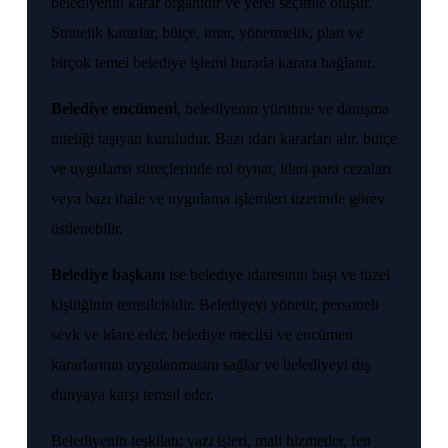
belediyenin karar organıdır ve yerel seçimle oluşur.
Stratejik kararlar, bütçe, imar, yönetmelik, plan ve
birçok temel belediye işlemi burada karara bağlanır.
Belediye encümeni
, belediyenin yürütme ve danışma
niteliği taşıyan kuruludur. Bazı idari kararları alır, bütçe
ve uygulama süreçlerinde rol oynar, idari para cezaları
veya bazı ihale ve uygulama işlemleri üzerinde görev
üstlenebilir.
Belediye başkanı
ise belediye idaresinin başı ve tüzel
kişiliğinin temsilcisidir. Belediyeyi yönetir, personeli
sevk ve idare eder, belediye meclisi ve encümen
kararlarının uygulanmasını sağlar ve belediyeyi dış
dünyaya karşı temsil eder.
Belediyenin teşkilatı; yazı işleri, mali hizmetler, fen