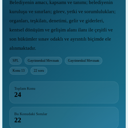
Belediyenin amacı, kapsamı ve tanımı; belediyenin
kuruluşu ve sınırları; görev, yetki ve sorumlulukları;
organları, teşkilatı, denetimi, gelir ve giderleri,
kentsel dönüşüm ve gelişim alanı ilanı ile çeşitli ve
son hükümler sınav odaklı ve ayrıntılı biçimde ele
alınmaktadır.
SPL
Gayrimenkul Mevzuatı
Gayrimenkul Mevzuatı
Konu 13
22 soru
Toplam Konu
24
Bu Konudaki Sorular
22