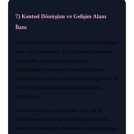
7) Kentsel Dönüşüm ve Gelişim Alanı
İlanı
Belediyeler belirli alanları kentsel dönüşüm ve gelişim
alanı olarak ilan edebilir. Bu yetki, kent dokusunun
yenilenmesi, afet riski taşıyan alanların
dönüştürülmesi, ekonomik ve sosyal gelişmenin
desteklenmesi, sağlıksız yapılaşmanın iyileştirilmesi ve
kent estetiğinin güçlendirilmesi gibi amaçlarla
kullanılabilir.
Kentsel dönüşüm ve gelişim alanı ilanı, salt bir
isimlendirme işlemi değildir; planlama, uygulama,
mülkiyet, kamulaştırma, finansman ve proje geliştirme