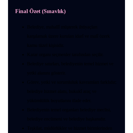
Final Özet (Sınavlık)
Belediye, mahallî müşterek ihtiyaçları
karşılamak üzere kurulan idarî ve malî özerk
kamu tüzel kişisidir.
Karar organı seçmenler tarafından seçilir.
Belediye sınırları, belediyenin temel hizmet ve
yetki alanını gösterir.
Görev, yetki ve sorumluluk kavramları farklıdır;
belediye hizmet alanı, hukukî araç ve
yükümlülük boyutlarını ifade eder.
Belediyenin temel organları belediye meclisi,
belediye encümeni ve belediye başkanıdır.
Teşkilat, müdürlükler ve hizmet birimlerinden