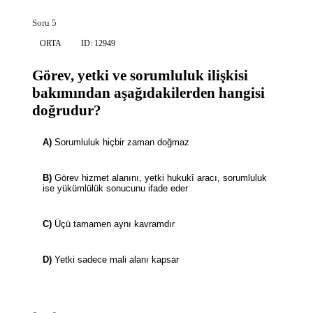
Soru 5
ORTA
ID: 12949
Görev, yetki ve sorumluluk ilişkisi
bakımından aşağıdakilerden hangisi
doğrudur?
A)
Sorumluluk hiçbir zaman doğmaz
B)
Görev hizmet alanını, yetki hukukî aracı, sorumluluk
ise yükümlülük sonucunu ifade eder
C)
Üçü tamamen aynı kavramdır
D)
Yetki sadece mali alanı kapsar