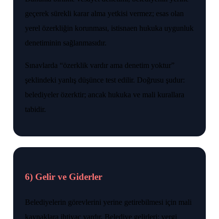
geçerek sürekli karar alma yetkisi vermez; esas olan
yerel özerkliğin korunması, istisnaen hukuka uygunluk
denetiminin sağlanmasıdır.
Sınavlarda “özerklik vardır ama denetim yoktur”
şeklindeki yanlış düşünce test edilir. Doğrusu şudur:
belediyeler özerktir; ancak hukuka ve mali kurallara
tabidir.
6) Gelir ve Giderler
Belediyelerin görevlerini yerine getirebilmesi için mali
kaynaklara ihtiyaç vardır. Belediye gelirleri; vergi