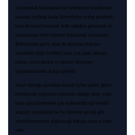
Sorumluluk bakımından ise belediyeler kendilerine
kanunla verilmiş kamu hizmetlerini yerine getirmek,
kent düzenini korumak, halk sağlığını gözetmek ve
kaynaklarını etkili biçimde kullanmak zorundadır.
Belediyenin görev alanı ile taşınmaz hukuku
arasındaki ilişki özellikle imar, yol, park, altyapı,
ruhsat, çevre düzeni ve kentsel dönüşüm
uygulamalarında açıkça görülür.
Sınav mantığı açısından önemli ayrım şudur: görev,
belediyenin yapmakla yükümlü olduğu alanı; yetki,
bunu gerçekleştirmek için kullanabileceği hukukî
araçları; sorumluluk ise bu hizmetin gereği gibi
yürütülmemesinin doğuracağı hukuki sonucu ifade
eder.