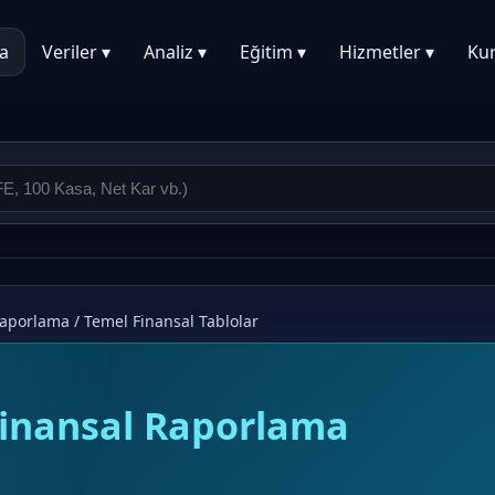
a
Veriler ▾
Analiz ▾
Eğitim ▾
Hizmetler ▾
Ku
Raporlama
/
Temel Finansal Tablolar
inansal Raporlama