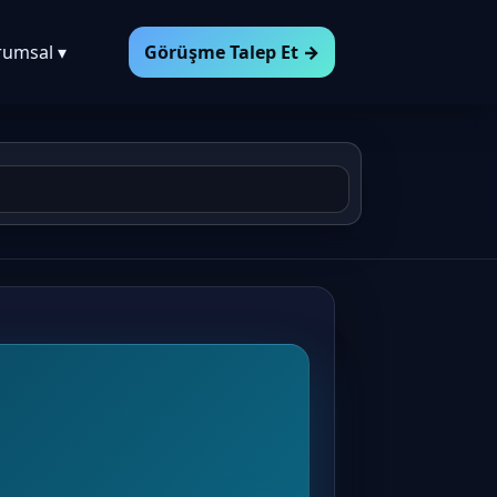
rumsal ▾
Görüşme Talep Et →