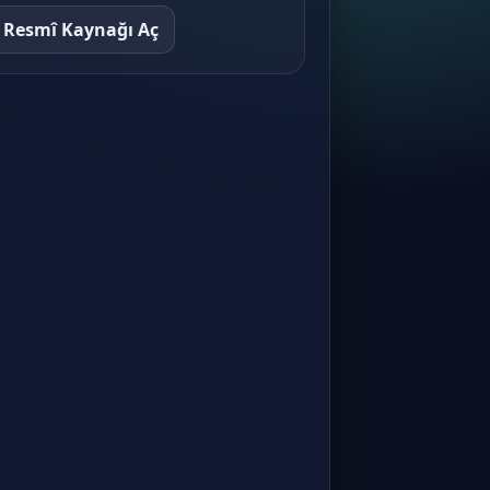
Konu 7
Resmî Kaynağı Aç
Muhasebe Akım Şeması ve
Muhasebe Süreci
Muhasebe ve Finansal Raporlama ·
Konu 8
Tekdüzen Muhasebe Sistemi:
Dönen Varlıklar
Muhasebe ve Finansal Raporlama ·
Konu 9
Tekdüzen Muhasebe Sistemi:
Duran Varlıklar
Muhasebe ve Finansal Raporlama ·
Konu 10
Tekdüzen Muhasebe Sistemi: