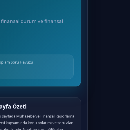
le finansal durum ve finansal
Toplam Soru Havuzu
0
ayfa Özeti
u sayfada Muhasebe ve Finansal Raporlama
ersi kapsamında konu anlatımı ve soru alanı
r almaktadır. İçerik ve soru bölümleri