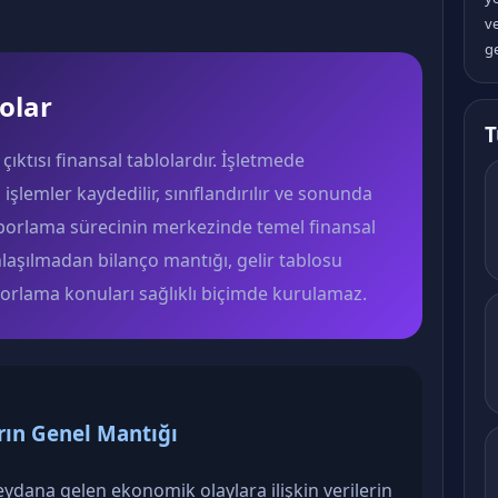
v
ge
olar
T
ktısı finansal tablolardır. İşletmede
şlemler kaydedilir, sınıflandırılır ve sonunda
 raporlama sürecinin merkezinde temel finansal
anlaşılmadan bilanço mantığı, gelir tablosu
porlama konuları sağlıklı biçimde kurulamaz.
rın Genel Mantığı
dana gelen ekonomik olaylara ilişkin verilerin