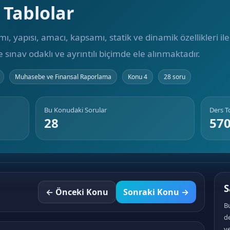
 Tablolar
ı, yapısı, amacı, kapsamı, statik ve dinamik özellikleri i
ınav odaklı ve ayrıntılı biçimde ele alınmaktadır.
Muhasebe ve Finansal Raporlama
Konu 4
28 soru
Bu Konudaki Sorular
Ders 
28
57
S
← Önceki Konu
Sonraki Konu →
B
d
ye