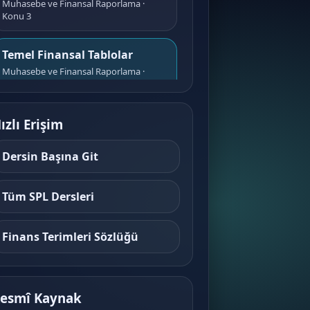
Muhasebe ve Finansal Raporlama ·
Konu 3
Temel Finansal Tablolar
Muhasebe ve Finansal Raporlama ·
Konu 4
Hesap Kavramı ve Hesapların
ızlı Erişim
İşleyiş Kuralları
Muhasebe ve Finansal Raporlama ·
Dersin Başına Git
Konu 5
Tüm SPL Dersleri
Hesapların Sınıflandırılması
Muhasebe ve Finansal Raporlama ·
Konu 6
Finans Terimleri Sözlüğü
Muhasebede Kayıt Araçları ve
Defter Düzeni
esmî Kaynak
Muhasebe ve Finansal Raporlama ·