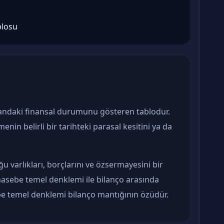
blosu
ir andaki finansal durumunu gösteren tablodur.
menin belirli bir tarihteki parasal kesitini ya da
u varlıkları, borçlarını ve özsermayesini bir
asebe temel denklemi ile bilanço arasında
be temel denklemi bilanço mantığının özüdür.