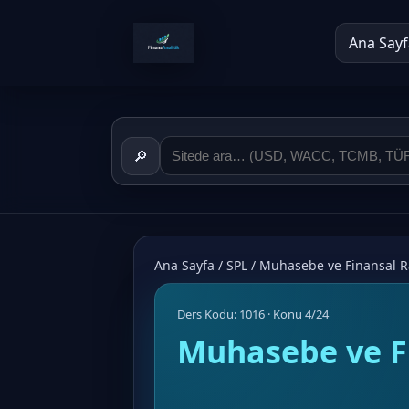
Ana Sayf
🔎
Ana Sayfa
/
SPL
/
Muhasebe ve Finansal 
Ders Kodu: 1016 · Konu 4/24
Muhasebe ve F