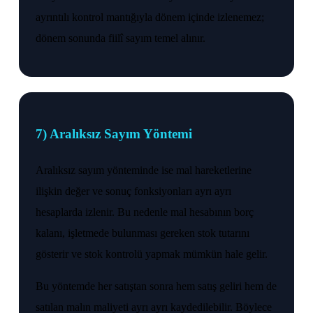
ayrıntılı kontrol mantığıyla dönem içinde izlenemez;
dönem sonunda fiilî sayım temel alınır.
7) Aralıksız Sayım Yöntemi
Aralıksız sayım yönteminde ise mal hareketlerine
ilişkin değer ve sonuç fonksiyonları ayrı ayrı
hesaplarda izlenir. Bu nedenle mal hesabının borç
kalanı, işletmede bulunması gereken stok tutarını
gösterir ve stok kontrolü yapmak mümkün hale gelir.
Bu yöntemde her satıştan sonra hem satış geliri hem de
satılan malın maliyeti ayrı ayrı kaydedilebilir. Böylece