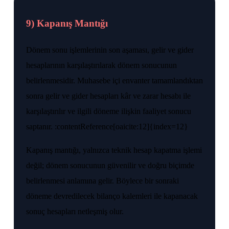
9) Kapanış Mantığı
Dönem sonu işlemlerinin son aşaması, gelir ve gider
hesaplarının karşılaştırılarak dönem sonucunun
belirlenmesidir. Muhasebe içi envanter tamamlandıktan
sonra gelir ve gider hesapları kâr ve zarar hesabı ile
karşılaştırılır ve ilgili döneme ilişkin faaliyet sonucu
saptanır. :contentReference[oaicite:12]{index=12}
Kapanış mantığı, yalnızca teknik hesap kapatma işlemi
değil; dönem sonucunun güvenilir ve doğru biçimde
belirlenmesi anlamına gelir. Böylece bir sonraki
döneme devredilecek bilanço kalemleri ile kapanacak
sonuç hesapları netleşmiş olur.