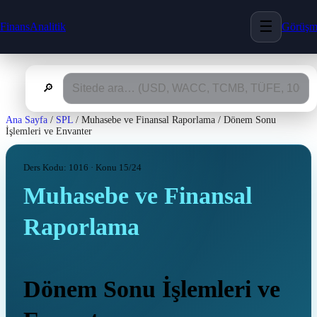
☰
FinansAnalitik
Görüş
🔎
Ana Sayfa
/
SPL
/
Muhasebe ve Finansal Raporlama
/
Dönem Sonu
İşlemleri ve Envanter
Ders Kodu: 1016 · Konu 15/24
Muhasebe ve Finansal
Raporlama
Dönem Sonu İşlemleri ve