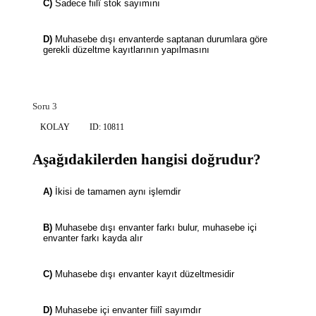
C)
Sadece fiilî stok sayımını
D)
Muhasebe dışı envanterde saptanan durumlara göre
gerekli düzeltme kayıtlarının yapılmasını
Soru 3
KOLAY
ID: 10811
Aşağıdakilerden hangisi doğrudur?
A)
İkisi de tamamen aynı işlemdir
B)
Muhasebe dışı envanter farkı bulur, muhasebe içi
envanter farkı kayda alır
C)
Muhasebe dışı envanter kayıt düzeltmesidir
D)
Muhasebe içi envanter fiilî sayımdır