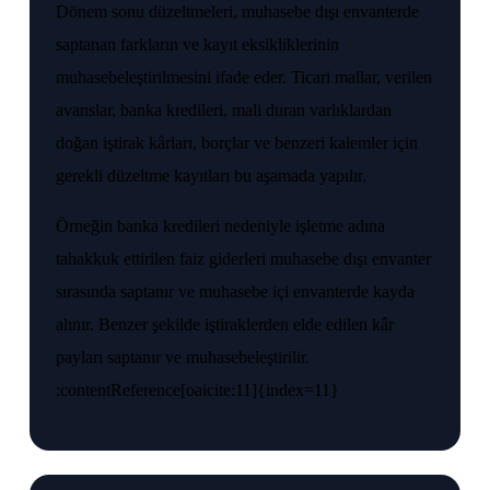
Dönem sonu düzeltmeleri, muhasebe dışı envanterde
saptanan farkların ve kayıt eksikliklerinin
muhasebeleştirilmesini ifade eder. Ticari mallar, verilen
avanslar, banka kredileri, mali duran varlıklardan
doğan iştirak kârları, borçlar ve benzeri kalemler için
gerekli düzeltme kayıtları bu aşamada yapılır.
Örneğin banka kredileri nedeniyle işletme adına
tahakkuk ettirilen faiz giderleri muhasebe dışı envanter
sırasında saptanır ve muhasebe içi envanterde kayda
alınır. Benzer şekilde iştiraklerden elde edilen kâr
payları saptanır ve muhasebeleştirilir.
:contentReference[oaicite:11]{index=11}