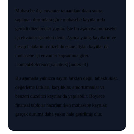
Muhasebe dışı envanter tamamlandıktan sonra,
saptanan durumlara göre muhasebe kayıtlarında
gerekli düzeltmeler yapılır. İşte bu aşamaya muhasebe
içi envanter işlemleri denir. Ayrıca yanlış kayıtların ve
hesap hatalarının düzeltilmesine ilişkin kayıtlar da
muhasebe içi envanter kapsamına girer.
:contentReference[oaicite:3]{index=3}
Bu aşamada yalnızca sayım farkları değil, tahakkuklar,
değerleme farkları, karşılıklar, amortismanlar ve
benzeri düzeltici kayıtlar da yapılabilir. Böylece
finansal tablolar hazırlanırken muhasebe kayıtları
gerçek duruma daha yakın hale getirilmiş olur.