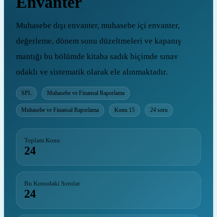
Envanter
Muhasebe dışı envanter, muhasebe içi envanter,
değerleme, dönem sonu düzeltmeleri ve kapanış
mantığı bu bölümde kitaba sadık biçimde sınav
odaklı ve sistematik olarak ele alınmaktadır.
SPL
Muhasebe ve Finansal Raporlama
Muhasebe ve Finansal Raporlama
Konu 15
24 soru
Toplam Konu
24
Bu Konudaki Sorular
24