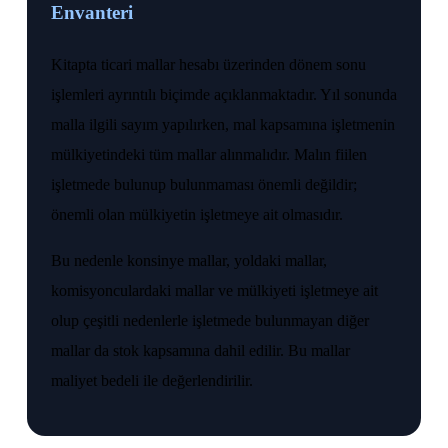
Envanteri
Kitapta ticari mallar hesabı üzerinden dönem sonu
işlemleri ayrıntılı biçimde açıklanmaktadır. Yıl sonunda
malla ilgili sayım yapılırken, mal kapsamına işletmenin
mülkiyetindeki tüm mallar alınmalıdır. Malın fiilen
işletmede bulunup bulunmaması önemli değildir;
önemli olan mülkiyetin işletmeye ait olmasıdır.
Bu nedenle konsinye mallar, yoldaki mallar,
komisyonculardaki mallar ve mülkiyeti işletmeye ait
olup çeşitli nedenlerle işletmede bulunmayan diğer
mallar da stok kapsamına dahil edilir. Bu mallar
maliyet bedeli ile değerlendirilir.