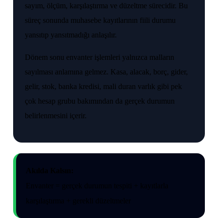
sayım, ölçüm, karşılaştırma ve düzeltme sürecidir. Bu
süreç sonunda muhasebe kayıtlarının fiili durumu
yansıtıp yansıtmadığı anlaşılır.
Dönem sonu envanter işlemleri yalnızca malların
sayılması anlamına gelmez. Kasa, alacak, borç, gider,
gelir, stok, banka kredisi, mali duran varlık gibi pek
çok hesap grubu bakımından da gerçek durumun
belirlenmesini içerir.
Akılda Kalsın:
Envanter = gerçek durumun tespiti + kayıtlarla
karşılaştırma + gerekli düzeltmeler