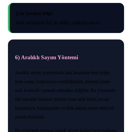
Çok Sorulan Bilgi:
Stok sayımında fiilî yer değil, mülkiyet esastır.
6) Aralıklı Sayım Yöntemi
Aralıklı sayım yönteminde mal hesabına hem değer
hem sonuç fonksiyonu verildiğinden, dönem içinde
stok kontrolü yapmak mümkün değildir. Bu yöntemde
fiilî sayımla bulunan dönem sonu stok tutarı, hesap
kayıtlarıyla karşılaştırılır ve fark satılan malın maliyeti
olarak belirlenir.
Bu yöntemin sonucu olarak sayım fazlası veya noksanı