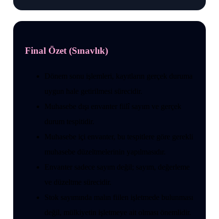
Final Özet (Sınavlık)
Dönem sonu işlemleri, kayıtların gerçek duruma
uygun hale getirilmesi sürecidir.
Muhasebe dışı envanter fiilî sayım ve gerçek
durum tespitidir.
Muhasebe içi envanter, bu tespitlere göre gerekli
muhasebe düzeltmelerinin yapılmasıdır.
Envanter sadece sayım değil; sayım, değerleme
ve düzeltme sürecidir.
Stok sayımında malın fiilen işletmede bulunması
değil, mülkiyetin işletmeye ait olması önemlidir.