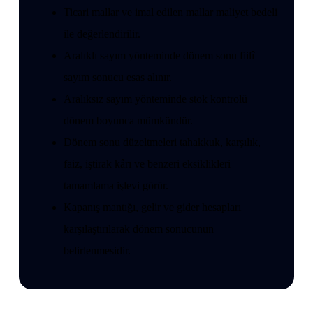
Ticari mallar ve imal edilen mallar maliyet bedeli
ile değerlendirilir.
Aralıklı sayım yönteminde dönem sonu fiilî
sayım sonucu esas alınır.
Aralıksız sayım yönteminde stok kontrolü
dönem boyunca mümkündür.
Dönem sonu düzeltmeleri tahakkuk, karşılık,
faiz, iştirak kârı ve benzeri eksiklikleri
tamamlama işlevi görür.
Kapanış mantığı, gelir ve gider hesapları
karşılaştırılarak dönem sonucunun
belirlenmesidir.