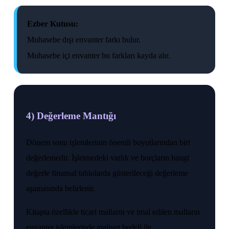
Ezber Kutusu:
Muhasebe dışı envanter farkı bulur.
Muhasebe içi envanter bu farkları kayda alır.
4) Değerleme Mantığı
Dönem sonu işlemlerinin önemli boyutlarından biri
değerlemedir. İşletmedeki varlık ve borçların hangi
değerle finansal tablolarda gösterileceği değerleme
aşamasında belirlenir.
Kitapta özellikle ticari malların ve imal edilen malların
envanter işlemlerinde maliyet bedeli ile