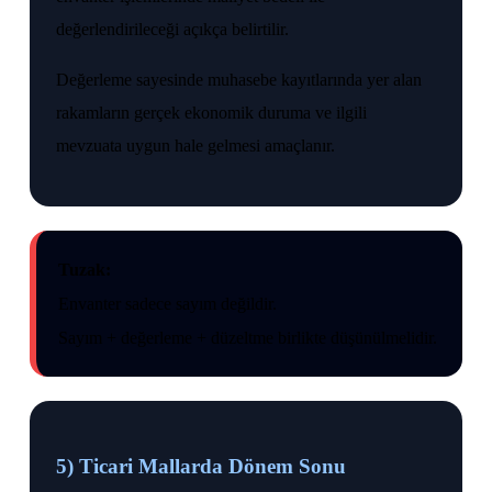
değerlendirileceği açıkça belirtilir.
Değerleme sayesinde muhasebe kayıtlarında yer alan
rakamların gerçek ekonomik duruma ve ilgili
mevzuata uygun hale gelmesi amaçlanır.
Tuzak:
Envanter sadece sayım değildir.
Sayım + değerleme + düzeltme birlikte düşünülmelidir.
5) Ticari Mallarda Dönem Sonu