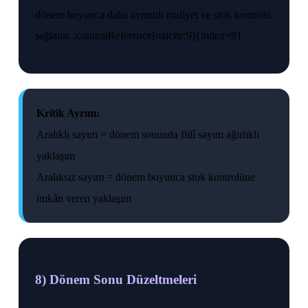
dönem boyunca daha ayrıntılı maliyet ve stok kontrolü
sağlanır. :contentReference[oaicite:9]{index=9}
Kritik Ayrım:
Aralıklı sayım = dönem sonunda fiilî sayım ağırlıklı
yaklaşım
Aralıksız sayım = dönem boyunca stok kontrolüne
imkân veren yaklaşım
8) Dönem Sonu Düzeltmeleri