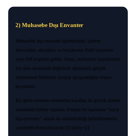
2) Muhasebe Dışı Envanter
Muhasebe dışı envanter işlemlerinde, işletme
mevcutları, alacakları ve borçlarının fizikî sayımına
veya fiilî tespitine gidilir. Amaç, muhasebe kayıtlarında
yer alan ekonomik değerlerle işletmenin gerçek
durumunun birbiriyle uyuşup uyuşmadığını ortaya
koymaktır.
Bu işlem sonunda muhasebe kayıtları ile gerçek durum
arasındaki farklar saptanır. Kitapta bu aşamanın “kayıt
dışı envanter” olarak da adlandırıldığı belirtilmektedir.
:contentReference[oaicite:2]{index=2}