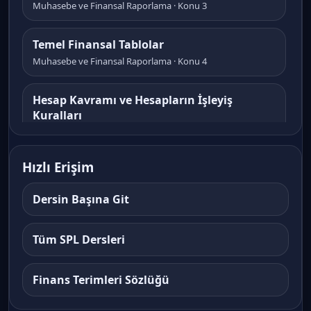
Muhasebe ve Finansal Raporlama · Konu 3
Temel Finansal Tablolar
Muhasebe ve Finansal Raporlama · Konu 4
Hesap Kavramı ve Hesapların İşleyiş
Kuralları
Muhasebe ve Finansal Raporlama · Konu 5
Hızlı Erişim
Hesapların Sınıflandırılması
Muhasebe ve Finansal Raporlama · Konu 6
Dersin Başına Git
Muhasebede Kayıt Araçları ve Defter
Tüm SPL Dersleri
Düzeni
Muhasebe ve Finansal Raporlama · Konu 7
Finans Terimleri Sözlüğü
Muhasebe Akım Şeması ve Muhasebe