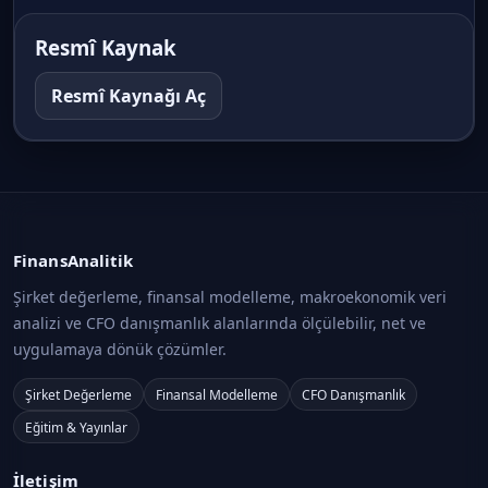
Süreci
Muhasebe ve Finansal Raporlama · Konu 8
Resmî Kaynak
Tekdüzen Muhasebe Sistemi: Dönen
Resmî Kaynağı Aç
Varlıklar
Muhasebe ve Finansal Raporlama · Konu 9
Tekdüzen Muhasebe Sistemi: Duran
Varlıklar
Muhasebe ve Finansal Raporlama · Konu 10
FinansAnalitik
Şirket değerleme, finansal modelleme, makroekonomik veri
Tekdüzen Muhasebe Sistemi: Kısa Vadeli
analizi ve CFO danışmanlık alanlarında ölçülebilir, net ve
Yabancı Kaynaklar
uygulamaya dönük çözümler.
Muhasebe ve Finansal Raporlama · Konu 11
Şirket Değerleme
Finansal Modelleme
CFO Danışmanlık
Tekdüzen Muhasebe Sistemi: Uzun Vadeli
Eğitim & Yayınlar
Yabancı Kaynaklar
Muhasebe ve Finansal Raporlama · Konu 12
İletişim