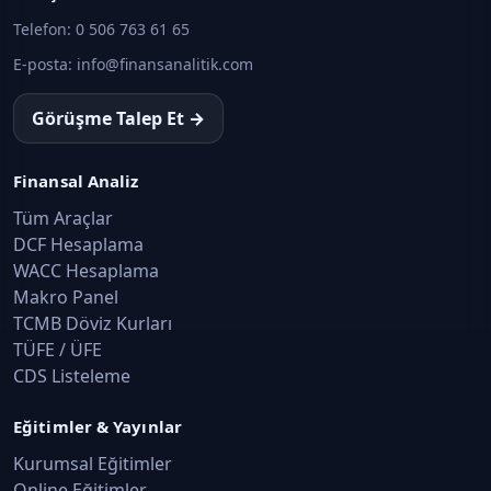
Telefon:
0 506 763 61 65
Tekdüzen Muhasebe Sistemi: Özkaynaklar
E-posta:
info@finansanalitik.com
Muhasebe ve Finansal Raporlama · Konu 13
Görüşme Talep Et →
Gelir Tablosu Hesapları
Muhasebe ve Finansal Raporlama · Konu 14
Finansal Analiz
Tüm Araçlar
Dönem Sonu İşlemleri ve Envanter
DCF Hesaplama
Muhasebe ve Finansal Raporlama · Konu 15
WACC Hesaplama
Makro Panel
Finansal Raporlamaya İlişkin Kavramsal
TCMB Döviz Kurları
Çerçeve
TÜFE / ÜFE
Muhasebe ve Finansal Raporlama · Konu 16
CDS Listeleme
TMS/TFRS ve Finansal Raporlama
Eğitimler & Yayınlar
Standartları
Kurumsal Eğitimler
Muhasebe ve Finansal Raporlama · Konu 17
Online Eğitimler