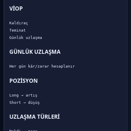
VİOP
Kaldıraç

Teminat

GÜNLÜK UZLAŞMA
POZİSYON
Long → artış

UZLAŞMA TÜRLERİ