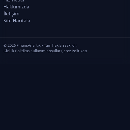
Hakkımızda
Deneme Sınavı 3
İletişim
Takas, Saklama ve Operasyon İşlemleri · Konu 23
Site Haritası
Tüm Konular Özet Haritası
Takas, Saklama ve Operasyon İşlemleri · Konu 24
©
2026
FinansAnalitik • Tüm hakları saklıdır.
Gizlilik Politikası
Kullanım Koşulları
Çerez Politikası
50 Kritik Bilgi
Takas, Saklama ve Operasyon İşlemleri · Konu 25