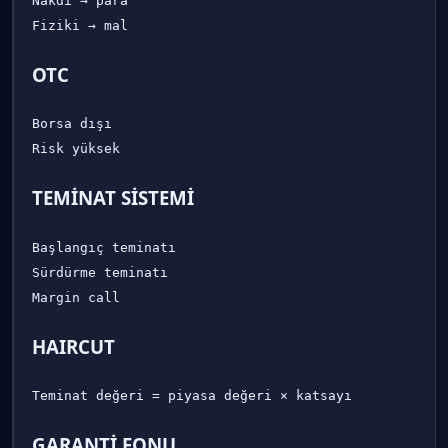
Nakdi → para

OTC
Borsa dışı

TEMİNAT SİSTEMİ
Başlangıç teminatı

Sürdürme teminatı

HAIRCUT
GARANTİ FONU