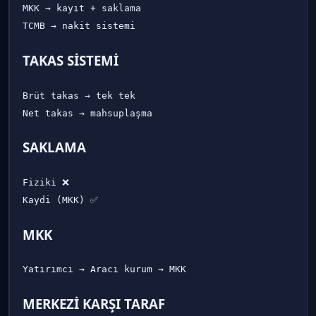
MKK → kayıt + saklama

TAKAS SİSTEMİ
Brüt takas → tek tek

SAKLAMA
Fiziki ❌

MKK
MERKEZİ KARŞI TARAF