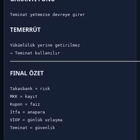
TEMERRÜT
Yükümlülük yerine getirilmez

FINAL ÖZET
Takasbank = risk

MKK = kayıt

Kupon = faiz

İtfa = anapara

VİOP = günlük uzlaşma
