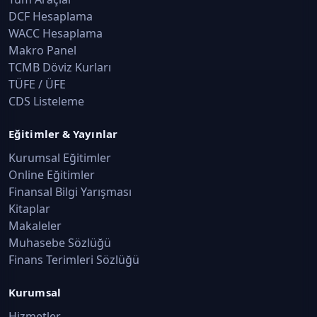
Takas, Saklama ve Operasyon İşlemleri · Konu 17
DCF Hesaplama
WACC Hesaplama
Kupon Ödemeleri, İtfa ve Bildirim Süreçleri
Makro Panel
Takas, Saklama ve Operasyon İşlemleri · Konu 18
TCMB Döviz Kurları
TÜFE / ÜFE
CDS Listeleme
Türev Araçlarda Takas, Uzlaşma, Fiziki Teslim ve 
İşlemler
Eğitimler & Yayınlar
Takas, Saklama ve Operasyon İşlemleri · Konu 19
Kurumsal Eğitimler
Online Eğitimler
Takasbank Teminat Yönetimi
Finansal Bilgi Yarışması
Takas, Saklama ve Operasyon İşlemleri · Konu 20
Kitaplar
Makaleler
Deneme Sınavı 1
Muhasebe Sözlüğü
Takas, Saklama ve Operasyon İşlemleri · Konu 21
Finans Terimleri Sözlüğü
Deneme Sınavı 2
Kurumsal
Takas, Saklama ve Operasyon İşlemleri · Konu 22
Hizmetler