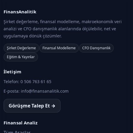
BİAŞ Pay Piyasasında Takas Prensipleri ve Takas İş
Takas, Saklama ve Operasyon İşlemleri · Konu 12
FinansAnalitik
Şirket değerleme, finansal modelleme, makroekonomik veri
Pay Piyasasında Risk, Teminat ve Temerrüt Yönet
analizi ve CFO danışmanlık alanlarında ölçülebilir, net ve
Takas, Saklama ve Operasyon İşlemleri · Konu 13
uygulamaya dönük çözümler.
Şirket Değerleme
Finansal Modelleme
CFO Danışmanlık
Payların Transfer İşlemleri
Eğitim & Yayınlar
Takas, Saklama ve Operasyon İşlemleri · Konu 14
İletişim
Borçlanma Araçları Piyasasının Yapısı ve İşlem Tür
Telefon:
0 506 763 61 65
Takas, Saklama ve Operasyon İşlemleri · Konu 15
E-posta:
info@finansanalitik.com
Borçlanma Araçlarında Takas, Kesinlik ve Temerrü
Görüşme Talep Et →
Takas, Saklama ve Operasyon İşlemleri · Konu 16
BAP, BİST Para Piyasası ve Swap Piyasasında Risk
Finansal Analiz
Yapısı
Tüm Araçlar