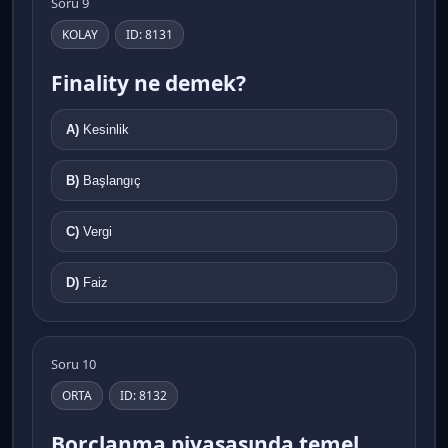
Soru 9
KOLAY
ID: 8131
Finality ne demek?
A)
Kesinlik
B)
Başlangıç
C)
Vergi
D)
Faiz
Soru 10
ORTA
ID: 8132
Borçlanma piyasasında temel