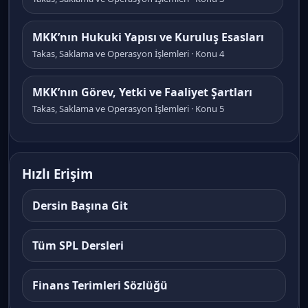
MKK’nın Hukuki Yapısı ve Kuruluş Esasları
Takas, Saklama ve Operasyon İşlemleri · Konu 4
MKK’nın Görev, Yetki ve Faaliyet Şartları
Takas, Saklama ve Operasyon İşlemleri · Konu 5
MKK ve EKK Üyelik Sistemi
Takas, Saklama ve Operasyon İşlemleri · Konu 6
Hızlı Erişim
Kaydileştirme Sistemi ve Kayden İzleme
Dersin Başına Git
Esasları
Takas, Saklama ve Operasyon İşlemleri · Konu 7
Tüm SPL Dersleri
MKK Nezdinde Hesap Yapısı ve Kayıt Düzeni
Finans Terimleri Sözlüğü
Takas, Saklama ve Operasyon İşlemleri · Konu 8