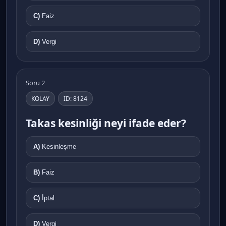
C)
Faiz
D)
Vergi
Soru 2
KOLAY
ID: 8124
Takas kesinliği neyi ifade eder?
A)
Kesinleşme
B)
Faiz
C)
İptal
D)
Vergi