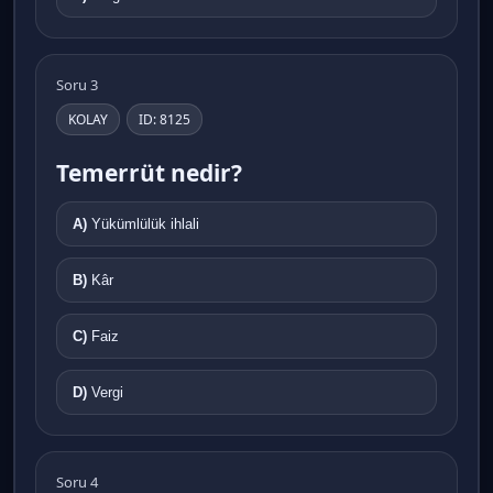
Soru 3
KOLAY
ID: 8125
Temerrüt nedir?
A)
Yükümlülük ihlali
B)
Kâr
C)
Faiz
D)
Vergi
Soru 4