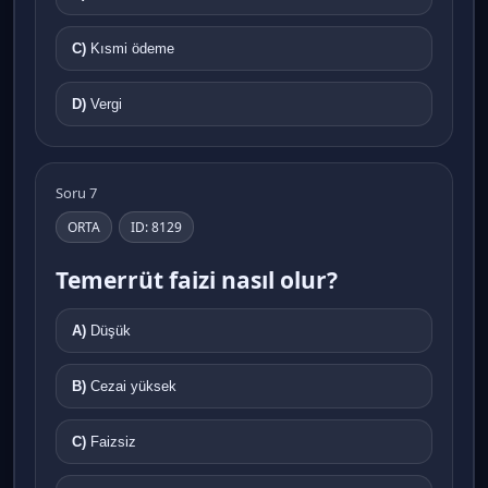
C)
Kısmi ödeme
D)
Vergi
Soru 7
ORTA
ID: 8129
Temerrüt faizi nasıl olur?
A)
Düşük
B)
Cezai yüksek
C)
Faizsiz