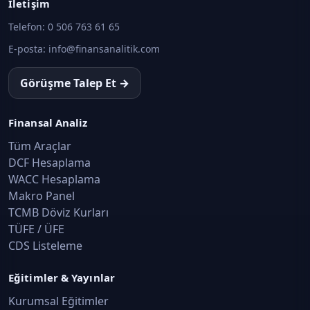
İletişim
Yönetimi
Takas, Saklama ve Operasyon İşlemleri · Konu 13
Telefon:
0 506 763 61 65
E-posta:
info@finansanalitik.com
Payların Transfer İşlemleri
Takas, Saklama ve Operasyon İşlemleri · Konu 14
Görüşme Talep Et →
Borçlanma Araçları Piyasasının Yapısı ve
Finansal Analiz
İşlem Türleri
Tüm Araçlar
Takas, Saklama ve Operasyon İşlemleri · Konu 15
DCF Hesaplama
WACC Hesaplama
Borçlanma Araçlarında Takas, Kesinlik ve
Makro Panel
Temerrüt
TCMB Döviz Kurları
Takas, Saklama ve Operasyon İşlemleri · Konu 16
TÜFE / ÜFE
CDS Listeleme
BAP, BİST Para Piyasası ve Swap
Piyasasında Risk-Teminat Yapısı
Eğitimler & Yayınlar
Takas, Saklama ve Operasyon İşlemleri · Konu 17
Kurumsal Eğitimler