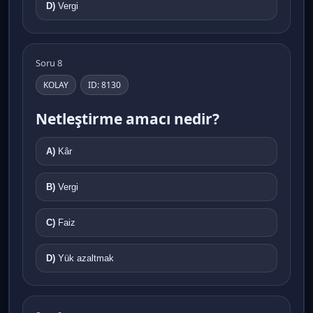
D)
Vergi
Soru 8
KOLAY
ID: 8130
Netleştirme amacı nedir?
A)
Kâr
B)
Vergi
C)
Faiz
D)
Yük azaltmak