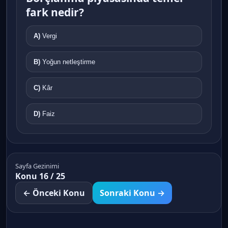
fark nedir?
A)
Vergi
B)
Yoğun netleştirme
C)
Kâr
D)
Faiz
Sayfa Gezinimi
Konu 16 / 25
← Önceki Konu
Sonraki Konu →