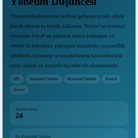
Yönetim Düşüncesi
Yönetim düşüncesinin tarihsel gelişimi içinde erken
klasik dönem ve klasik yaklaşım; Taylor’un bilimsel
yönetimi, Fayol’un yönetim süreci yaklaşımı ve
Weber’in bürokrasi yaklaşımı ekseninde rasyonellik,
işbölümü, hiyerarşi ve standartlaşma kavramlarıyla
sınav odaklı ve ayrıntılı biçimde ele alınmaktadır.
SPL
Kurumsal Yönetim
Kurumsal Yönetim
Konu 6
26 soru
Toplam Konu
24
Bu Konudaki Sorular