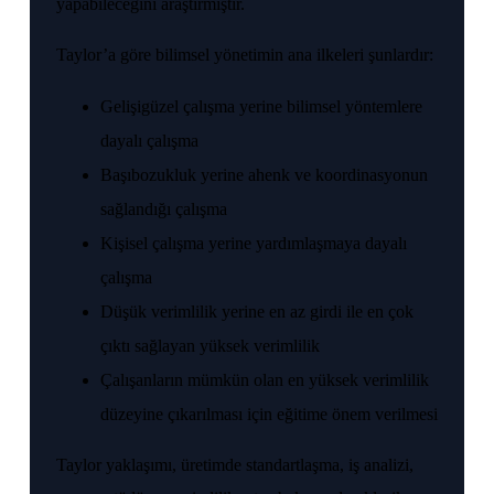
yapabileceğini araştırmıştır.
Taylor’a göre bilimsel yönetimin ana ilkeleri şunlardır:
Gelişigüzel çalışma yerine bilimsel yöntemlere
dayalı çalışma
Başıbozukluk yerine ahenk ve koordinasyonun
sağlandığı çalışma
Kişisel çalışma yerine yardımlaşmaya dayalı
çalışma
Düşük verimlilik yerine en az girdi ile en çok
çıktı sağlayan yüksek verimlilik
Çalışanların mümkün olan en yüksek verimlilik
düzeyine çıkarılması için eğitime önem verilmesi
Taylor yaklaşımı, üretimde standartlaşma, iş analizi,