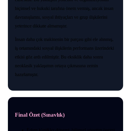
biçimsel ve hukuki tarafına önem vermiş, ancak insan
davranışlarını, sosyal ihtiyaçları ve grup ilişkilerini
yeterince dikkate almamıştır.
İnsan daha çok makinenin bir parçası gibi ele alınmış,
iş ortamındaki sosyal ilişkilerin performans üzerindeki
etkisi göz ardı edilmiştir. Bu eksiklik daha sonra
neoklasik yaklaşımın ortaya çıkmasına zemin
hazırlamıştır.
Final Özet (Sınavlık)
Erken klasikler dönemi, bilimsel yönetim öncesi