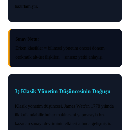
hazırlamıştır.
Sınav Notu:
Erken klasikler = bilimsel yönetim öncesi dönem +
otokratik alt-üst ilişkileri + sınırsız yetki anlayışı
3) Klasik Yönetim Düşüncesinin Doğuşu
Klasik yönetim düşüncesi, James Watt’ın 1778 yılında
ilk kullanılabilir buhar makinesini yapmasıyla hız
kazanan sanayi devriminin etkileri altında gelişmiştir.