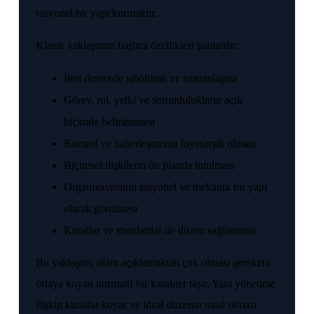
rasyonel bir yapı kurmaktır.
Klasik yaklaşımın başlıca özellikleri şunlardır:
İleri derecede işbölümü ve uzmanlaşma
Görev, rol, yetki ve sorumlulukların açık
biçimde belirlenmesi
Kontrol ve haberleşmenin hiyerarşik olması
Biçimsel ilişkilerin ön planda tutulması
Organizasyonun rasyonel ve mekanik bir yapı
olarak görülmesi
Kurallar ve standartlar ile düzen sağlanması
Bu yaklaşım, olanı açıklamaktan çok olması gerekeni
ortaya koyan normatif bir karakter taşır. Yani yönetime
ilişkin kurallar koyar ve ideal düzenin nasıl olması