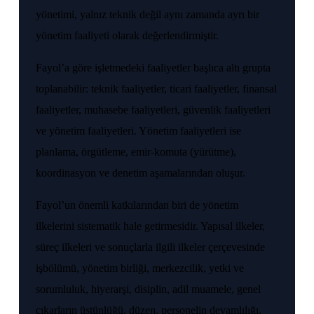
yönetimi, yalnız teknik değil aynı zamanda ayrı bir
yönetim faaliyeti olarak değerlendirmiştir.
Fayol’a göre işletmedeki faaliyetler başlıca altı grupta
toplanabilir: teknik faaliyetler, ticari faaliyetler, finansal
faaliyetler, muhasebe faaliyetleri, güvenlik faaliyetleri
ve yönetim faaliyetleri. Yönetim faaliyetleri ise
planlama, örgütleme, emir-komuta (yürütme),
koordinasyon ve denetim aşamalarından oluşur.
Fayol’un önemli katkılarından biri de yönetim
ilkelerini sistematik hale getirmesidir. Yapısal ilkeler,
süreç ilkeleri ve sonuçlarla ilgili ilkeler çerçevesinde
işbölümü, yönetim birliği, merkezcilik, yetki ve
sorumluluk, hiyerarşi, disiplin, adil muamele, genel
çıkarların üstünlüğü, düzen, personelin devamlılığı,