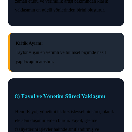
zaman etüdü ve verimlilik artışı bakımından klasik
yaklaşımın en güçlü yönlerinden birini oluşturur.
Kritik Ayrım:
Taylor = işin en verimli ve bilimsel biçimde nasıl
yapılacağını araştırır.
8) Fayol ve Yönetim Süreci Yaklaşımı
Henri Fayol, yönetimi ilk kez işlevsel bir süreç olarak
ele alan düşünürlerden biridir. Fayol, işletme
faaliyetlerini işlevler halinde sınıflandırmış ve