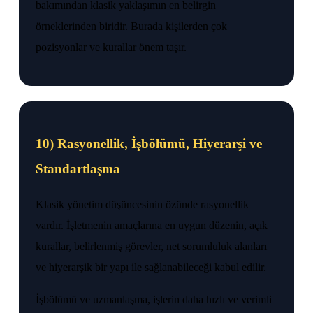
bakımından klasik yaklaşımın en belirgin
örneklerinden biridir. Burada kişilerden çok
pozisyonlar ve kurallar önem taşır.
10) Rasyonellik, İşbölümü, Hiyerarşi ve
Standartlaşma
Klasik yönetim düşüncesinin özünde rasyonellik
vardır. İşletmenin amaçlarına en uygun düzenin, açık
kurallar, belirlenmiş görevler, net sorumluluk alanları
ve hiyerarşik bir yapı ile sağlanabileceği kabul edilir.
İşbölümü ve uzmanlaşma, işlerin daha hızlı ve verimli