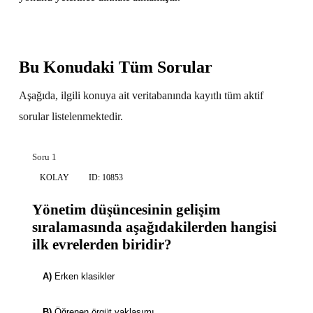
Bu Konudaki Tüm Sorular
Aşağıda, ilgili konuya ait veritabanında kayıtlı tüm aktif
sorular listelenmektedir.
Soru 1
KOLAY
ID: 10853
Yönetim düşüncesinin gelişim
sıralamasında aşağıdakilerden hangisi
ilk evrelerden biridir?
A)
Erken klasikler
B)
Öğrenen örgüt yaklaşımı