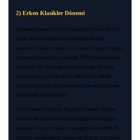
2) Erken Klasikler Dönemi
Bilimsel yönetim öncesi veya endüstri öncesi dönem
olarak da ifade edilen erken klasikler dönemi,
insanların birlikte yaşama ve çalışma ihtiyacının ortaya
çıkmasıyla başlamış ve yaklaşık 1880’li yıllara kadar
sürmüştür. Bu dönemde yöneticilerin işlerini çoğu
zaman sınırsız yetkiler içinde yürüttükleri, alt-üst
ilişkilerinin büyük ölçüde otokratik bir anlayış içinde
şekillendiği görülmektedir.
Erken klasikler dönemi, bugünkü anlamda bilimsel
yönetim ilkelerinin henüz oluşmadığı; buna karşılık
yönetim ihtiyacının fiilen yaşandığı bir dönemdir. Bu
yönüyle sonraki klasik yaklaşımın doğuşu için zemin