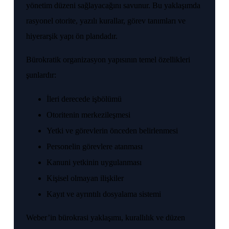
yönetim düzeni sağlayacağını savunur. Bu yaklaşımda
rasyonel otorite, yazılı kurallar, görev tanımları ve
hiyerarşik yapı ön plandadır.
Bürokratik organizasyon yapısının temel özellikleri
şunlardır:
İleri derecede işbölümü
Otoritenin merkezileşmesi
Yetki ve görevlerin önceden belirlenmesi
Personelin görevlere atanması
Kanuni yetkinin uygulanması
Kişisel olmayan ilişkiler
Kayıt ve ayrıntılı dosyalama sistemi
Weber’in bürokrasi yaklaşımı, kurallılık ve düzen