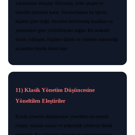
yapılmasını amaçlar. Hiyerarşi, yetki akışını ve
denetim düzenini kurar. Standartlaşma ise işlerin
kişilere göre değil, önceden belirlenmiş kurallara ve
yöntemlere göre yürütülmesini sağlar. Bu nedenle
klasik yaklaşım, örgütsel düzen ve yönetim sistematiği
açısından büyük önem taşır.
11) Klasik Yönetim Düşüncesine
Yöneltilen Eleştiriler
Klasik yönetim düşüncesine yöneltilen en önemli
eleştiri, insanın sosyal ve psikolojik yönlerini ihmal
etmesidir. Bu yaklaşım yönetim ve organizasyonun