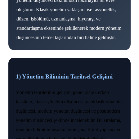
yönetim düşüncesi bakımından hazırlayıcı bir evre
oluşturur. Klasik yönetim yaklaşımı ise rasyonellik,
düzen, işbölümü, uzmanlaşma, hiyerarşi ve
standartlaşma ekseninde şekillenerek modern yönetim
düşüncesinin temel taşlarından biri haline gelmiştir.
1) Yönetim Biliminin Tarihsel Gelişimi
Yönetim teorilerinin gelişimi genel olarak erken
klasikler, klasik yönetim düşüncesi, neoklasik yönetim
düşüncesi, modern yönetim düşüncesi ve postmodern
yönetim düşüncesi şeklinde incelenebilir. Bu sıralama,
yönetim biliminin insan davranışına, örgüt yapısına ve
çevre ilişkilerine bakışındaki değişimi gösterir.