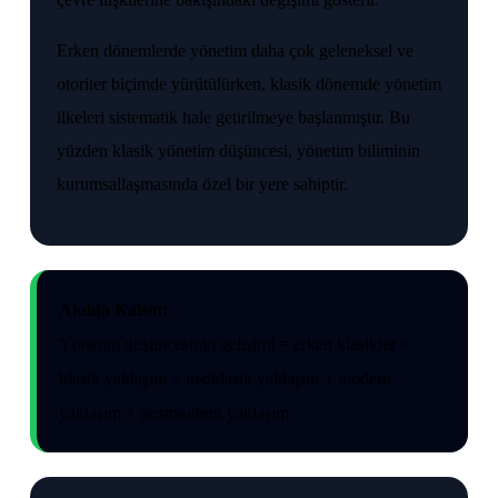
Erken dönemlerde yönetim daha çok geleneksel ve
otoriter biçimde yürütülürken, klasik dönemde yönetim
ilkeleri sistematik hale getirilmeye başlanmıştır. Bu
yüzden klasik yönetim düşüncesi, yönetim biliminin
kurumsallaşmasında özel bir yere sahiptir.
Akılda Kalsın:
Yönetim düşüncesinin gelişimi = erken klasikler +
klasik yaklaşım + neoklasik yaklaşım + modern
yaklaşım + postmodern yaklaşım