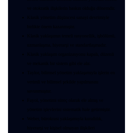
ve otokratik ilişkilerin baskın olduğu dönemdir.
Klasik yönetim düşüncesi sanayi devrimiyle
birlikte önem kazanmıştır.
Klasik yaklaşımın temeli rasyonellik, işbölümü,
uzmanlaşma, hiyerarşi ve standartlaşmadır.
Klasik yaklaşım organizasyonu kapalı, düzenli
ve mekanik bir sistem gibi ele alır.
Taylor, bilimsel yönetim yaklaşımıyla işlerin en
verimli ve bilimsel şekilde yapılmasını
savunmuştur.
Fayol, yönetimi süreç olarak ele almış ve
yönetim işlevlerini sistematik hale getirmiştir.
Weber, bürokrasi yaklaşımıyla kurallılık,
hiyerarşi ve kişisel olmayan ilişkileri