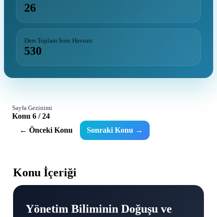
26
Ders Toplam Soru Havuzu
530
Sayfa Gezinimi
Konu 6 / 24
← Önceki Konu
Sonraki Konu →
Konu İçeriği
Yönetim Biliminin Doğuşu ve