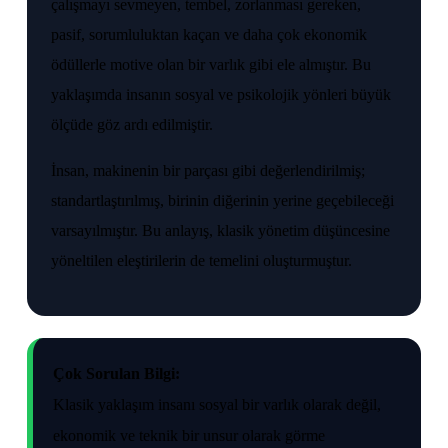
çalışmayı sevmeyen, tembel, zorlanması gereken,
pasif, sorumluluktan kaçan ve daha çok ekonomik
ödüllerle motive olan bir varlık gibi ele almıştır. Bu
yaklaşımda insanın sosyal ve psikolojik yönleri büyük
ölçüde göz ardı edilmiştir.
İnsan, makinenin bir parçası gibi değerlendirilmiş;
standartlaştırılmış, birinin diğerinin yerine geçebileceği
varsayılmıştır. Bu anlayış, klasik yönetim düşüncesine
yöneltilen eleştirilerin de temelini oluşturmuştur.
Çok Sorulan Bilgi:
Klasik yaklaşım insanı sosyal bir varlık olarak değil,
ekonomik ve teknik bir unsur olarak görme