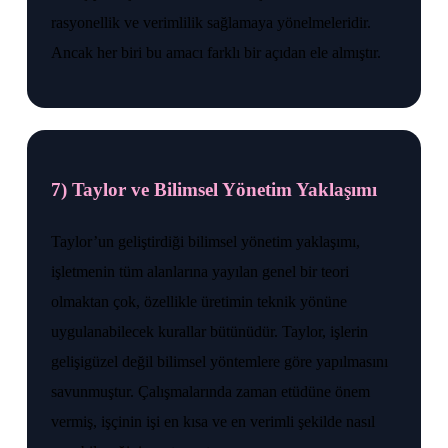
rasyonellik ve verimlilik sağlamaya yönelmeleridir.
Ancak her biri bu amacı farklı bir açıdan ele almıştır.
7) Taylor ve Bilimsel Yönetim Yaklaşımı
Taylor’un geliştirdiği bilimsel yönetim yaklaşımı,
işletmenin tüm alanlarına yayılan genel bir teori
olmaktan çok, özellikle üretimin teknik yönüne
uygulanabilecek kurallar bütünüdür. Taylor, işlerin
gelişigüzel değil bilimsel yöntemlere göre yapılmasını
savunmuştur. Çalışmalarında zaman etüdüne önem
vermiş, işçinin işi en kısa ve en verimli şekilde nasıl