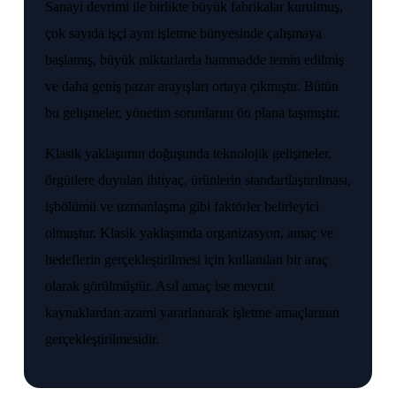
Sanayi devrimi ile birlikte büyük fabrikalar kurulmuş,
çok sayıda işçi aynı işletme bünyesinde çalışmaya
başlamış, büyük miktarlarda hammadde temin edilmiş
ve daha geniş pazar arayışları ortaya çıkmıştır. Bütün
bu gelişmeler, yönetim sorunlarını ön plana taşımıştır.
Klasik yaklaşımın doğuşunda teknolojik gelişmeler,
örgütlere duyulan ihtiyaç, ürünlerin standartlaştırılması,
işbölümü ve uzmanlaşma gibi faktörler belirleyici
olmuştur. Klasik yaklaşımda organizasyon, amaç ve
hedeflerin gerçekleştirilmesi için kullanılan bir araç
olarak görülmüştür. Asıl amaç ise mevcut
kaynaklardan azami yararlanarak işletme amaçlarının
gerçekleştirilmesidir.