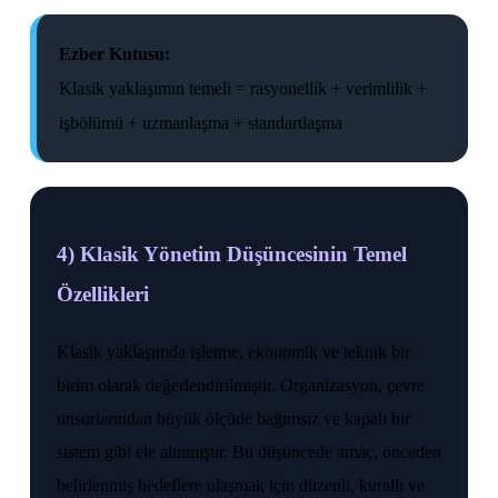
Ezber Kutusu:
Klasik yaklaşımın temeli = rasyonellik + verimlilik +
işbölümü + uzmanlaşma + standartlaşma
4) Klasik Yönetim Düşüncesinin Temel
Özellikleri
Klasik yaklaşımda işletme, ekonomik ve teknik bir
birim olarak değerlendirilmiştir. Organizasyon, çevre
unsurlarından büyük ölçüde bağımsız ve kapalı bir
sistem gibi ele alınmıştır. Bu düşüncede amaç, önceden
belirlenmiş hedeflere ulaşmak için düzenli, kurallı ve