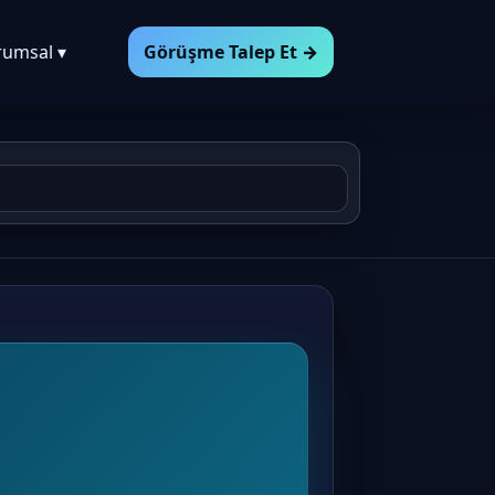
rumsal ▾
Görüşme Talep Et →