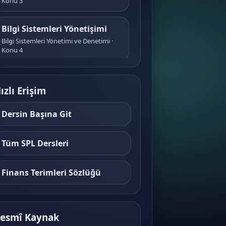
Konu 3
Bilgi Sistemleri Yönetişimi
Bilgi Sistemleri Yönetimi ve Denetimi ·
Konu 4
Strateji Kavramı (Temel)
ızlı Erişim
Bilgi Sistemleri Yönetimi ve Denetimi ·
Konu 5
Dersin Başına Git
Bilgi Sistemleri Stratejisi
Bilgi Sistemleri Yönetimi ve Denetimi ·
Tüm SPL Dersleri
Konu 6
Finans Terimleri Sözlüğü
Strateji Geliştirme Süreci
Bilgi Sistemleri Yönetimi ve Denetimi ·
Konu 7
esmî Kaynak