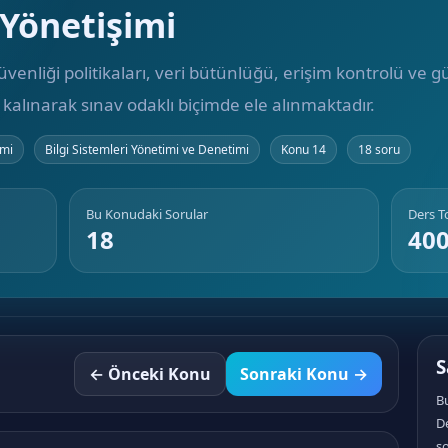
 Yönetişimi
 güvenliği politikaları, veri bütünlüğü, erişim kontrolü ve 
 kalınarak sınav odaklı biçimde ele alınmaktadır.
imi
Bilgi Sistemleri Yönetimi ve Denetimi
Konu 14
18 soru
Bu Konudaki Sorular
Ders 
18
40
S
← Önceki Konu
Sonraki Konu →
Bu
D
so