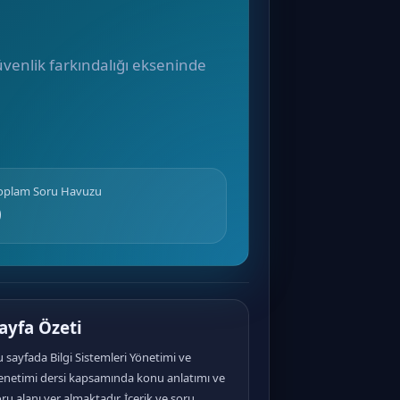
güvenlik farkındalığı ekseninde
Toplam Soru Havuzu
0
ayfa Özeti
 sayfada Bilgi Sistemleri Yönetimi ve
enetimi dersi kapsamında konu anlatımı ve
ru alanı yer almaktadır. İçerik ve soru