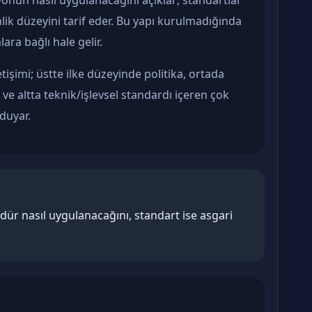
önün nasıl uygulanacağını açıklar; standartlar
k düzeyini tarif eder. Bu yapı kurulmadığında
ara bağlı hale gelir.
tişimi; üstte ilke düzeyinde politika, ortada
e altta teknik/işlevsel standardı içeren çok
duyar.
edür nasıl uygulanacağını, standart ise asgari