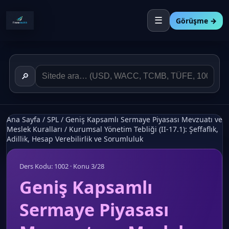
☰
Görüşme →
🔎
Ana Sayfa
/
SPL
/
Geniş Kapsamlı Sermaye Piyasası Mevzuatı ve
Meslek Kuralları
/
Kurumsal Yönetim Tebliği (II-17.1): Şeffaflık,
Adillik, Hesap Verebilirlik ve Sorumluluk
Ders Kodu: 1002 · Konu 3/28
Geniş Kapsamlı
Sermaye Piyasası