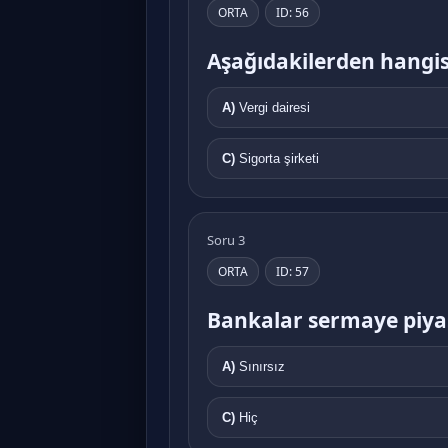
ORTA
ID: 56
Aşağıdakilerden hangis
A)
Vergi dairesi
C)
Sigorta şirketi
Soru 3
ORTA
ID: 57
Bankalar sermaye piyasa
A)
Sınırsız
C)
Hiç