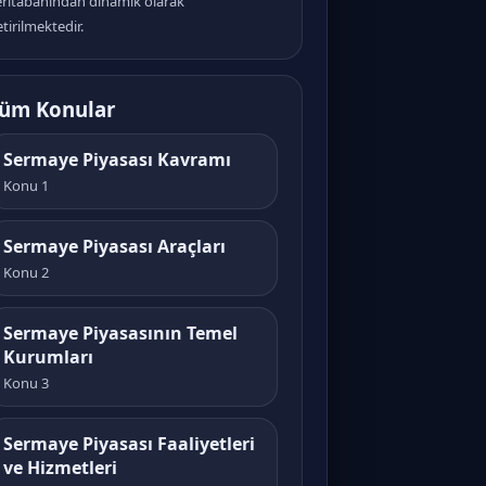
eritabanından dinamik olarak
tirilmektedir.
üm Konular
Sermaye Piyasası Kavramı
Konu 1
Sermaye Piyasası Araçları
Konu 2
Sermaye Piyasasının Temel
Kurumları
Konu 3
Sermaye Piyasası Faaliyetleri
ve Hizmetleri