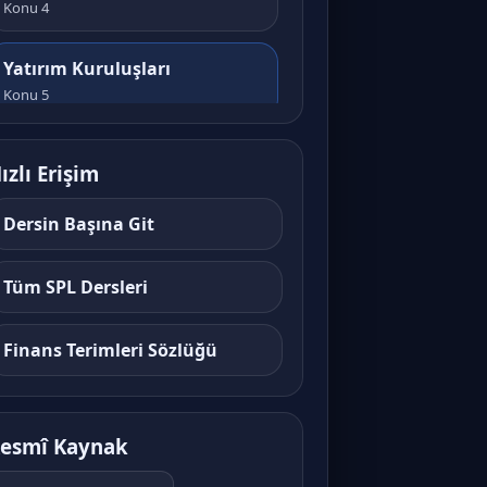
Konu 4
Yatırım Kuruluşları
Konu 5
Yatırım Hizmetleri ve
ızlı Erişim
Faaliyetleri (Detaylı Ayrım)
Konu 6
Dersin Başına Git
Halka Arz Süreci ve Mantığı
Tüm SPL Dersleri
Konu 7
Finans Terimleri Sözlüğü
Yatırımcı Türleri ve Risk
Kavramı
Konu 8
esmî Kaynak
Pay Piyasası (Hisse Senetleri)