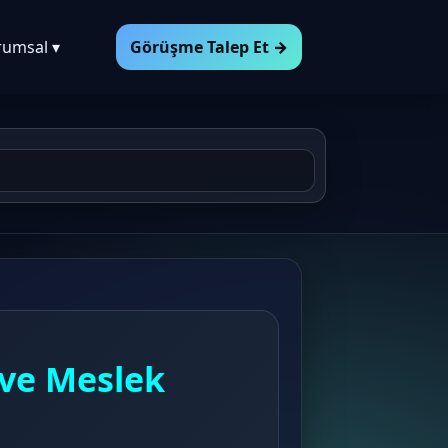
rumsal ▾
Görüşme Talep Et →
 ve Meslek