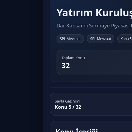
Yatırım Kuruluş
Dar Kapsamlı Sermaye Piyasası M
SPL Mevzuat
SPL Mevzuat
Konu 5
Toplam Konu
32
Sayfa Gezinimi
Konu 5 / 32
Konu İçeriği