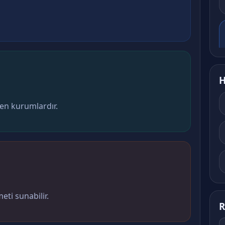
H
ten kurumlardır.
meti sunabilir.
R