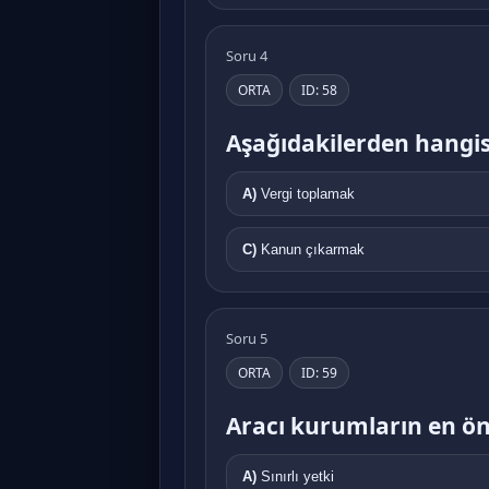
Soru 4
ORTA
ID: 58
Aşağıdakilerden hangisi
A)
Vergi toplamak
C)
Kanun çıkarmak
Soru 5
ORTA
ID: 59
Aracı kurumların en öne
A)
Sınırlı yetki