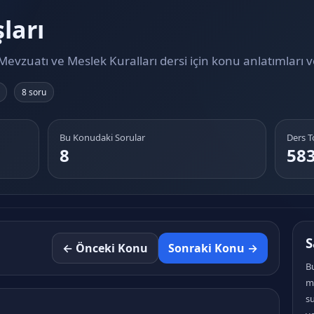
ları
evzuatı ve Meslek Kuralları dersi için konu anlatımları 
8 soru
Bu Konudaki Sorular
Ders 
8
58
S
← Önceki Konu
Sonraki Konu →
B
mü
su