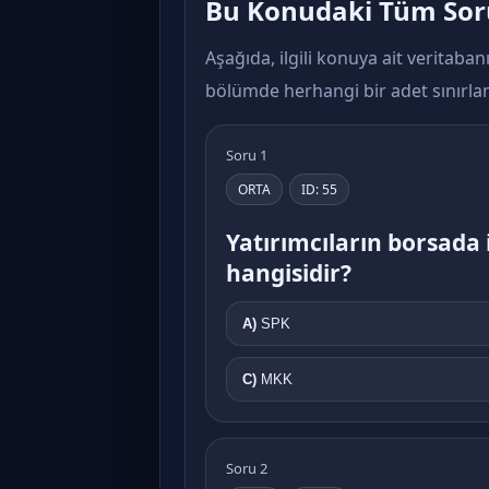
Bu Konudaki Tüm Sor
Aşağıda, ilgili konuya ait veritaban
bölümde herhangi bir adet sınırl
Soru 1
ORTA
ID: 55
Yatırımcıların borsad
hangisidir?
A)
SPK
C)
MKK
Soru 2