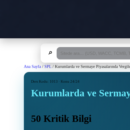
🔎
Ana Sayfa
/
SPL
/
Kurumlarda ve Sermaye Piyasalarında Vergil
Ders Kodu: 1013 · Konu 24/24
Kurumlarda ve Sermaye
50 Kritik Bilgi