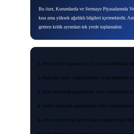
Bu özet, Kurumlarda ve Sermaye Piyasalarında Verg
kısa ama yüksek ağırlıklı bilgileri içermektedir. 
getiren kritik ayrımları tek yerde toplamaktır.
1.
Vergi ödevi Anayasa’nın 73 üncü maddesinde dü
2.
Mali güce göre vergilendirme, vergi adaletinin tem
3.
Aynı ekonomik güçtekilerin aynı vergilenmesi yat
4.
Farklı ekonomik güçtekilerin farklı vergilenmesi d
5.
Artan oranlı vergi tarifesi dikey adaletin tipik örn
6.
Gelir Vergisi ve Kurumlar Vergisi dolaysız vergid