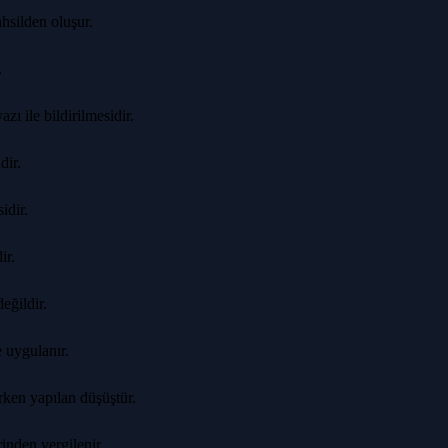
ahsilden oluşur.
.
zı ile bildirilmesidir.
dir.
idir.
ir.
eğildir.
e uygulanır.
rken yapılan düşüştür.
inden vergilenir.