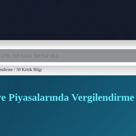
endirme
/
50 Kritik Bilgi
 Piyasalarında Vergilendirme