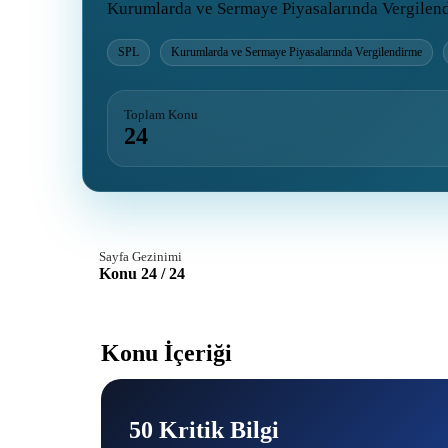
Kurumlarda ve Sermaye Piyasalarında Vergilendir
SPL
Kurumlarda ve Sermaye Piyasalarında Vergilendirme
Toplam Konu
24
Sayfa Gezinimi
Konu 24 / 24
Konu İçeriği
50 Kritik Bilgi