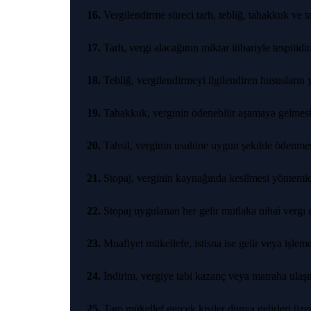
16.
Vergilendirme süreci tarh, tebliğ, tahakkuk ve t
17.
Tarh, vergi alacağının miktar itibariyle tespitidir
18.
Tebliğ, vergilendirmeyi ilgilendiren hususların ya
19.
Tahakkuk, verginin ödenebilir aşamaya gelmesi
20.
Tahsil, verginin usulüne uygun şekilde ödenmes
21.
Stopaj, verginin kaynağında kesilmesi yöntemid
22.
Stopaj uygulanan her gelir mutlaka nihai vergi d
23.
Muafiyet mükellefe, istisna ise gelir veya işlem
24.
İndirim, vergiye tabi kazanç veya matraha ulaşı
25.
Tam mükellef gerçek kişiler dünya gelirleri üzer