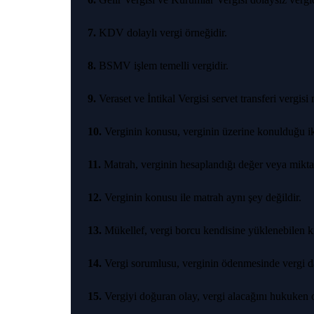
7.
KDV dolaylı vergi örneğidir.
8.
BSMV işlem temelli vergidir.
9.
Veraset ve İntikal Vergisi servet transferi vergisi n
10.
Verginin konusu, verginin üzerine konulduğu ik
11.
Matrah, verginin hesaplandığı değer veya miktar
12.
Verginin konusu ile matrah aynı şey değildir.
13.
Mükellef, vergi borcu kendisine yüklenebilen ki
14.
Vergi sorumlusu, verginin ödenmesinde vergi da
15.
Vergiyi doğuran olay, vergi alacağını hukuken o