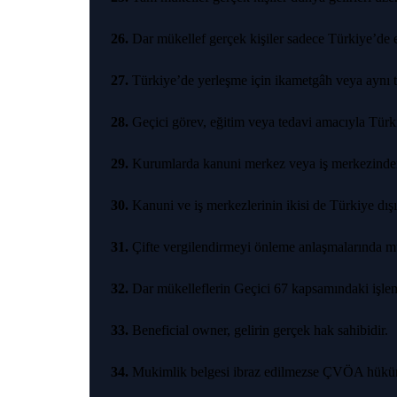
26.
Dar mükellef gerçek kişiler sadece Türkiye’de eld
27.
Türkiye’de yerleşme için ikametgâh veya aynı ta
28.
Geçici görev, eğitim veya tedavi amacıyla Türk
29.
Kurumlarda kanuni merkez veya iş merkezinden b
30.
Kanuni ve iş merkezlerinin ikisi de Türkiye dışı
31.
Çifte vergilendirmeyi önleme anlaşmalarında muk
32.
Dar mükelleflerin Geçici 67 kapsamındaki işlem
33.
Beneficial owner, gelirin gerçek hak sahibidir.
34.
Mukimlik belgesi ibraz edilmezse ÇVÖA hükü