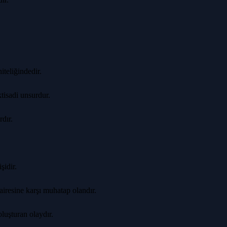
iteliğindedir.
tisadi unsurdur.
dır.
şidir.
iresine karşı muhatap olandır.
luşturan olaydır.