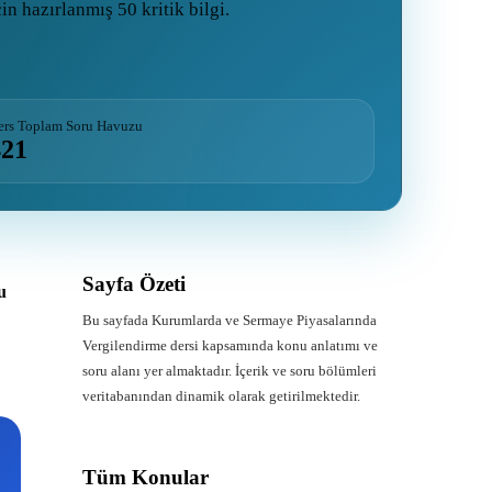
n hazırlanmış 50 kritik bilgi.
ers Toplam Soru Havuzu
421
Sayfa Özeti
u
Bu sayfada Kurumlarda ve Sermaye Piyasalarında
Vergilendirme dersi kapsamında konu anlatımı ve
soru alanı yer almaktadır. İçerik ve soru bölümleri
veritabanından dinamik olarak getirilmektedir.
Tüm Konular