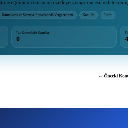
me eğitiminin tamamını özetleyen, sınav öncesi hızlı tekrar içi
Kurumlarda ve Sermaye Piyasalarında Vergilendirme
Konu 24
0 soru
Bu Konudaki Sorular
D
0
← Önceki Kon