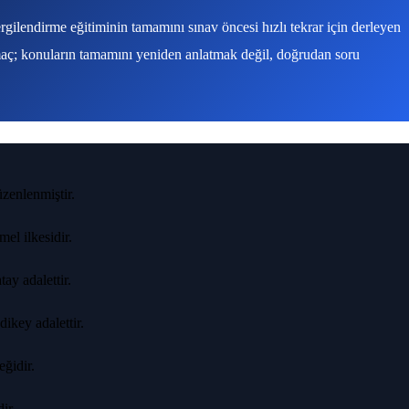
ilendirme eğitiminin tamamını sınav öncesi hızlı tekrar için derleyen
Amaç; konuların tamamını yeniden anlatmak değil, doğrudan soru
zenlenmiştir.
el ilkesidir.
ay adalettir.
ikey adalettir.
eğidir.
ir.