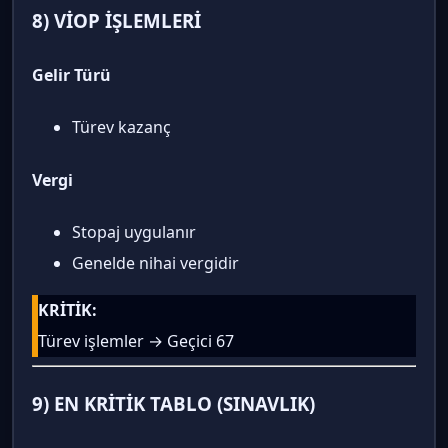
8) VİOP İŞLEMLERİ
Gelir Türü
Türev kazanç
Vergi
Stopaj uygulanır
Genelde nihai vergidir
KRİTİK:
Türev işlemler → Geçici 67
9) EN KRİTİK TABLO (SINAVLIK)