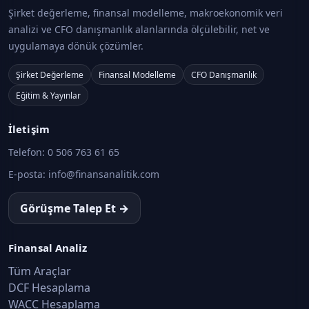
Kurumlarda ve Sermaye Piyasalarında Vergilendirme ·
Şirket değerleme, finansal modelleme, makroekonomik veri
Konu 10
analizi ve CFO danışmanlık alanlarında ölçülebilir, net ve
uygulamaya dönük çözümler.
Gelir Kavramı ve Gelir Unsurları
Kurumlarda ve Sermaye Piyasalarında Vergilendirme ·
Şirket Değerleme
Finansal Modelleme
CFO Danışmanlık
Konu 11
Eğitim & Yayınlar
Kurumlar Vergisi Kanunu – Genel Yapı
İletişim
Kurumlarda ve Sermaye Piyasalarında Vergilendirme ·
Telefon:
Konu 12
0 506 763 61 65
E-posta:
info@finansanalitik.com
Kurum Kazancının Tespiti
Görüşme Talep Et →
Kurumlarda ve Sermaye Piyasalarında Vergilendirme ·
Konu 13
Finansal Analiz
Kurumlar Vergisinde Özel Uygulamalar
Tüm Araçlar
Kurumlarda ve Sermaye Piyasalarında Vergilendirme ·
DCF Hesaplama
Konu 14
WACC Hesaplama