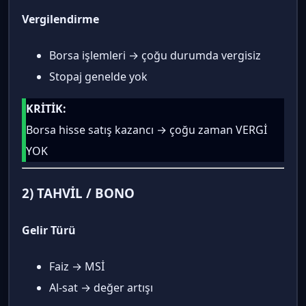
Vergilendirme
Borsa işlemleri → çoğu durumda vergisiz
Stopaj genelde yok
KRİTİK:
Borsa hisse satış kazancı → çoğu zaman VERGİ
YOK
2) TAHVİL / BONO
Gelir Türü
Faiz → MSİ
Al-sat → değer artışı