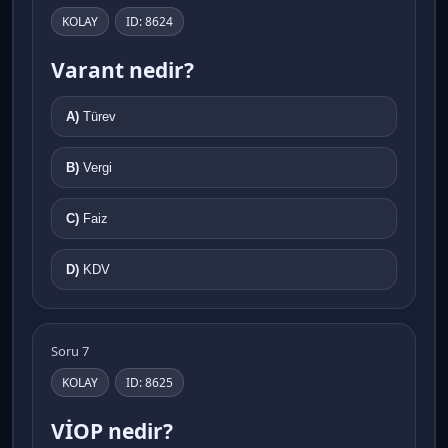
KOLAY
ID: 8624
Varant nedir?
A)
Türev
B)
Vergi
C)
Faiz
D)
KDV
Soru 7
KOLAY
ID: 8625
VİOP nedir?