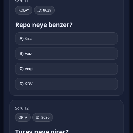
Soru 11
KOLAY
ID: 8629
Repo neye benzer?
A)
Kira
B)
Faiz
C)
Vergi
D)
KDV
Soru 12
ORTA
ID: 8630
Türev neye girer?