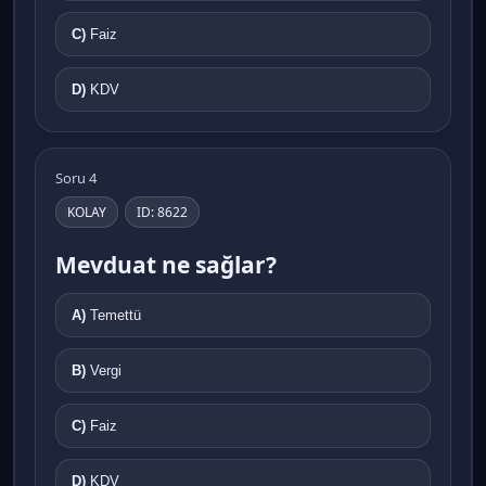
C)
Faiz
D)
KDV
Soru 4
KOLAY
ID: 8622
Mevduat ne sağlar?
A)
Temettü
B)
Vergi
C)
Faiz
D)
KDV