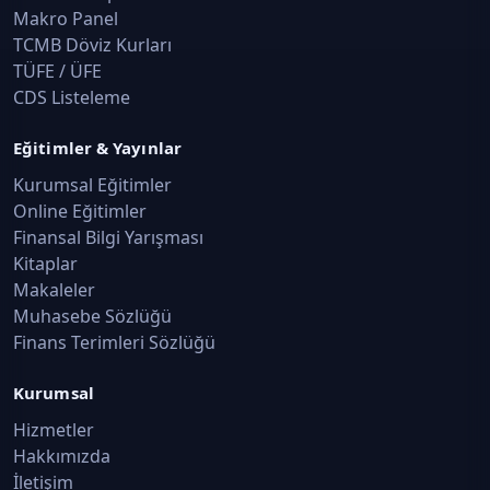
Makro Panel
Şirket Yapısında Vergileme İşlemleri
TCMB Döviz Kurları
Kurumlarda ve Sermaye Piyasalarında Vergilendirme ·
TÜFE / ÜFE
Konu 15
CDS Listeleme
Sermaye Piyasası Araçlarına Giriş
Eğitimler & Yayınlar
Kurumlarda ve Sermaye Piyasalarında Vergilendirme ·
Konu 16
Kurumsal Eğitimler
Online Eğitimler
Finansal Bilgi Yarışması
Menkul Sermaye İratları (MSİ)
Kitaplar
Kurumlarda ve Sermaye Piyasalarında Vergilendirme ·
Konu 17
Makaleler
Muhasebe Sözlüğü
Finans Terimleri Sözlüğü
Değer Artışı Kazançları
Kurumlarda ve Sermaye Piyasalarında Vergilendirme ·
Kurumsal
Konu 18
Hizmetler
Finansal Araç Bazlı Vergileme
Hakkımızda
İletişim
Kurumlarda ve Sermaye Piyasalarında Vergilendirme ·