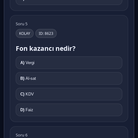
Soru 5
KOLAY
ID: 8623
Fon kazancı nedir?
A)
Vergi
B)
Al-sat
C)
KDV
D)
Faiz
Soru 6