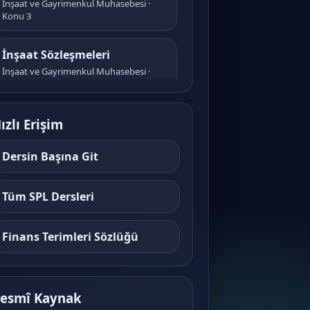
İnşaat ve Gayrimenkul Muhasebesi ·
Konu 3
İnşaat Sözleşmeleri
İnşaat ve Gayrimenkul Muhasebesi ·
Konu 4
Sektördeki Taraflar
ızlı Erişim
İnşaat ve Gayrimenkul Muhasebesi ·
Konu 5
Dersin Başına Git
Kamu-Özel İşbirliği Modelleri
Tüm SPL Dersleri
İnşaat ve Gayrimenkul Muhasebesi ·
Konu 6
Finans Terimleri Sözlüğü
İhale Süreçleri ve Kamu
Mevzuatı
İnşaat ve Gayrimenkul Muhasebesi ·
esmî Kaynak
Konu 7