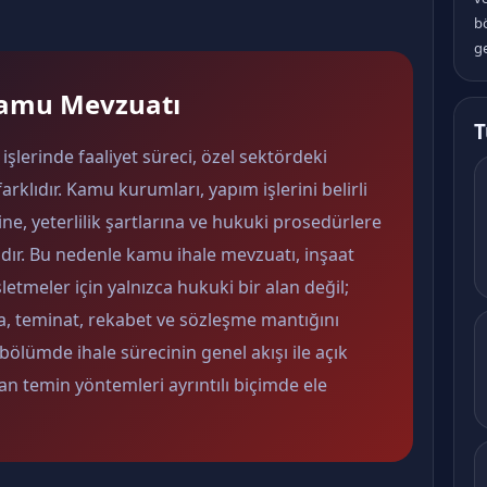
b
ge
 Kamu Mevzuatı
T
şlerinde faaliyet süreci, özel sektördeki
klıdır. Kamu kurumları, yapım işlerini belirli
rine, yeterlilik şartlarına ve hukuki prosedürlere
ır. Bu nedenle kamu ihale mevzuatı, inşaat
etmeler için yalnızca hukuki bir alan değil;
a, teminat, rekabet ve sözleşme mantığını
bölümde ihale sürecinin genel akışı ile açık
an temin yöntemleri ayrıntılı biçimde ele