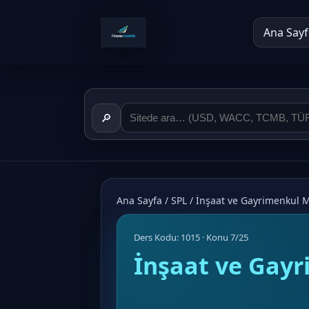
Ana Sayf
🔎
Ana Sayfa
/
SPL
/
İnşaat ve Gayrimenkul 
Ders Kodu: 1015 · Konu 7/25
İnşaat ve Gay