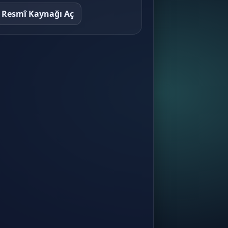
Resmî Kaynağı Aç
İnşaat Sektörünün Finansal
Özellikleri
İnşaat ve Gayrimenkul Muhasebesi ·
Konu 8
Muhasebenin Temelleri
İnşaat ve Gayrimenkul Muhasebesi ·
Konu 9
Finansal Tablolar
İnşaat ve Gayrimenkul Muhasebesi ·
Konu 10
Tekdüzen Muhasebe Sistemi
İnşaat ve Gayrimenkul Muhasebesi ·
Konu 11