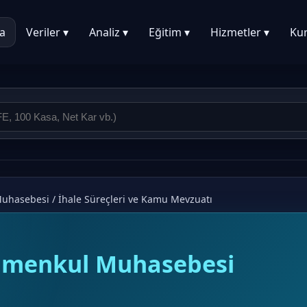
a
Veriler ▾
Analiz ▾
Eğitim ▾
Hizmetler ▾
Ku
Muhasebesi
/
İhale Süreçleri ve Kamu Mevzuatı
rimenkul Muhasebesi