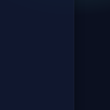
İnşaat İşletmelerinde Maliyet
Muhasebesi
İnşaat ve Gayrimenkul Muhasebesi ·
Konu 12
Özel İnşaat Muhasebesi
İnşaat ve Gayrimenkul Muhasebesi ·
Konu 13
Taahhüt İnşaat Muhasebesi
İnşaat ve Gayrimenkul Muhasebesi ·
Konu 14
Gelir ve Maliyet Dağıtımı
İnşaat ve Gayrimenkul Muhasebesi ·
Konu 15
Finansal Gelirler ve Kur
Farkları