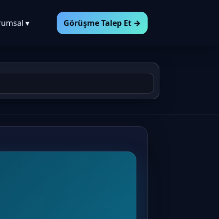
rumsal ▾
Görüşme Talep Et →