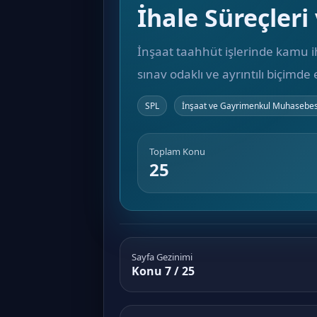
İhale Süreçler
İnşaat taahhüt işlerinde kamu i
sınav odaklı ve ayrıntılı biçimde 
SPL
İnşaat ve Gayrimenkul Muhasebes
Toplam Konu
25
Sayfa Gezinimi
Konu 7 / 25