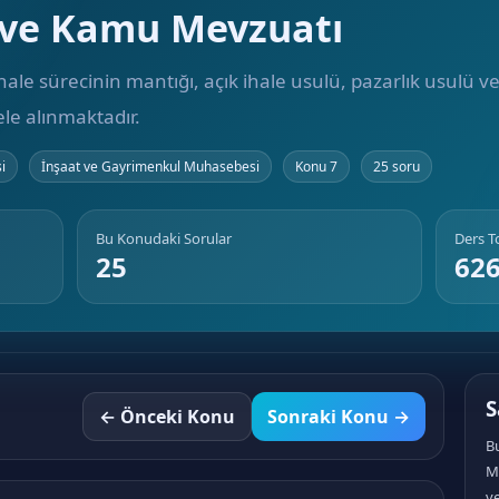
i ve Kamu Mevzuatı
hale sürecinin mantığı, açık ihale usulü, pazarlık usulü
ele alınmaktadır.
i
İnşaat ve Gayrimenkul Muhasebesi
Konu 7
25 soru
Bu Konudaki Sorular
Ders 
25
62
S
← Önceki Konu
Sonraki Konu →
B
M
ve