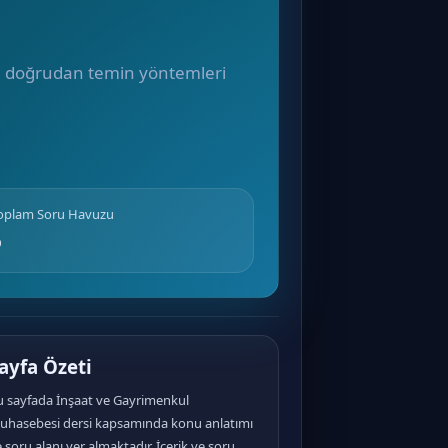
 ve doğrudan temin yöntemleri
Toplam Soru Havuzu
6
ayfa Özeti
u sayfada İnşaat ve Gayrimenkul
uhasebesi dersi kapsamında konu anlatımı
 soru alanı yer almaktadır. İçerik ve soru