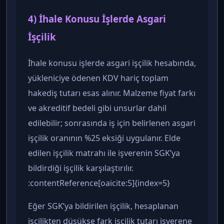
4) İhale Konusu İşlerde Asgari
İşçilik
İhale konusu işlerde asgari işçilik hesabında,
yükleniciye ödenen KDV hariç toplam
hakediş tutarı esas alınır. Malzeme fiyat farkı
ve akreditif bedeli gibi unsurlar dahil
edilebilir; sonrasında iş için belirlenen asgari
işçilik oranının %25 eksiği uygulanır. Elde
edilen işçilik matrahı ile işverenin SGK’ya
bildirdiği işçilik karşılaştırılır.
:contentReference[oaicite:5]{index=5}
Eğer SGK’ya bildirilen işçilik, hesaplanan
işçilikten düşükse fark işçilik tutarı işverene