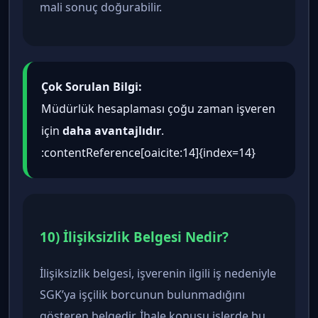
mali sonuç doğurabilir.
Çok Sorulan Bilgi:
Müdürlük hesaplaması çoğu zaman işveren
için
daha avantajlıdır
.
:contentReference[oaicite:14]{index=14}
10) İlişiksizlik Belgesi Nedir?
İlişiksizlik belgesi, işverenin ilgili iş nedeniyle
SGK’ya işçilik borcunun bulunmadığını
gösteren belgedir. İhale konusu işlerde bu