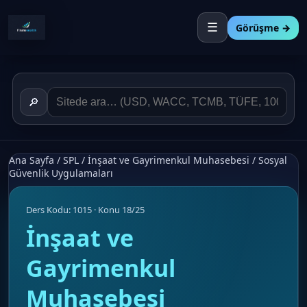
☰
Görüşme →
🔎
Ana Sayfa
/
SPL
/
İnşaat ve Gayrimenkul Muhasebesi
/
Sosyal
Güvenlik Uygulamaları
Ders Kodu: 1015 · Konu 18/25
İnşaat ve
Gayrimenkul
Muhasebesi