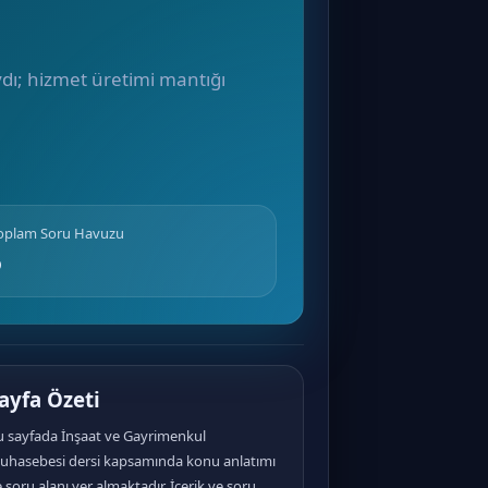
ydı; hizmet üretimi mantığı
Toplam Soru Havuzu
6
ayfa Özeti
u sayfada İnşaat ve Gayrimenkul
uhasebesi dersi kapsamında konu anlatımı
 soru alanı yer almaktadır. İçerik ve soru