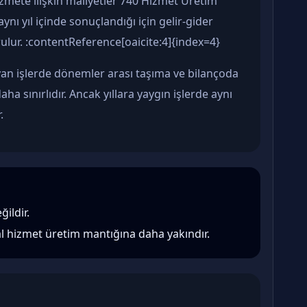
zmete ilişkin maliyetler 740 Hizmet Üretim
aynı yıl içinde sonuçlandığı için gelir-gider
ulur. :contentReference[oaicite:4]{index=4}
yan işlerde dönemler arası taşıma ve bilançoda
 sınırlıdır. Ancak yıllara yaygın işlerde aynı
.
ğildir.
mal hizmet üretim mantığına daha yakındır.