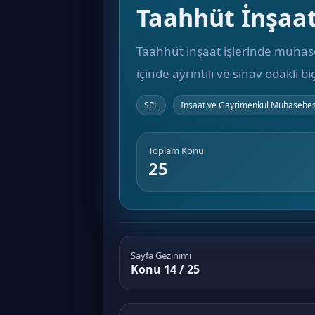
Taahhüt İnşaa
Taahhüt inşaat işlerinde muhaseb
içinde ayrıntılı ve sınav odaklı b
SPL
İnşaat ve Gayrimenkul Muhasebes
Toplam Konu
25
Sayfa Gezinimi
Konu 14 / 25