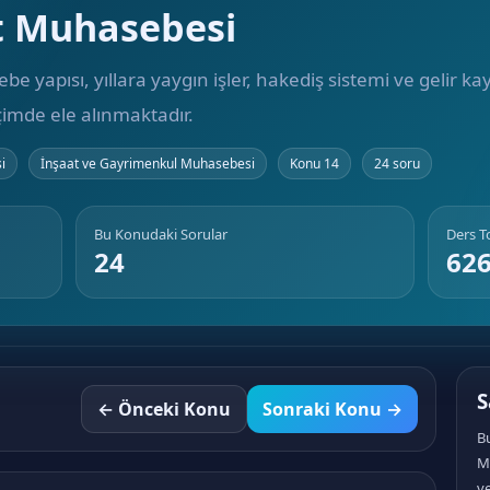
t Muhasebesi
e yapısı, yıllara yaygın işler, hakediş sistemi ve gelir ka
içimde ele alınmaktadır.
i
İnşaat ve Gayrimenkul Muhasebesi
Konu 14
24 soru
Bu Konudaki Sorular
Ders 
24
62
S
← Önceki Konu
Sonraki Konu →
B
M
ve