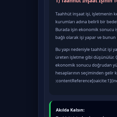
1) Taahhüt İnşaat İşinin 
Taahhüt inşaat işi, işletmenin k
kurumları adına belirli bir bede
Burada işin ekonomik sonucu iş
bağlı olarak işi yapar ve bunun k
Bu yapı nedeniyle taahhüt işi 
üreten işletme gibi düşünülür. 
ekonomik sonucu doğrudan yük
hesaplarının seçiminden gelir k
:contentReference[oaicite:1]{i
Akılda Kalsın: