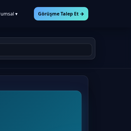
rumsal ▾
Görüşme Talep Et →