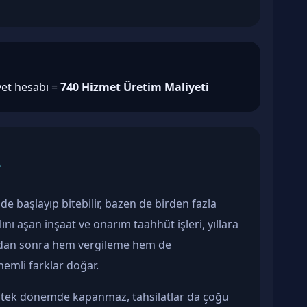
yet hesabı =
740 Hizmet Üretim Maliyeti
?
nde başlayıp bitebilir, bazen de birden fazla
lını aşan inşaat ve onarım taahhüt işleri, yıllara
ktadan sonra hem vergileme hem de
emli farklar doğar.
er tek dönemde kapanmaz, tahsilatlar da çoğu