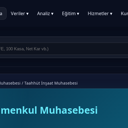
a
Veriler ▾
Analiz ▾
Eğitim ▾
Hizmetler ▾
Ku
Muhasebesi
/
Taahhüt İnşaat Muhasebesi
rimenkul Muhasebesi