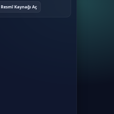
Resmî Kaynağı Aç
İnşaat Sektörünün Finansal
Özellikleri
İnşaat ve Gayrimenkul Muhasebesi ·
Konu 8
Muhasebenin Temelleri
İnşaat ve Gayrimenkul Muhasebesi ·
Konu 9
Finansal Tablolar
İnşaat ve Gayrimenkul Muhasebesi ·
Konu 10
Tekdüzen Muhasebe Sistemi
İnşaat ve Gayrimenkul Muhasebesi ·
Konu 11