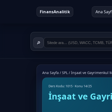
FinansAnalitik
Ana Sayf
🔎
Ana Sayfa
/
SPL
/
İnşaat ve Gayrimenkul 
Ders Kodu: 1015 · Konu 14/25
İnşaat ve Gay