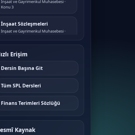
İnşaat ve Gayrimenkul Muhasebesi ·
Konu 3
İnşaat Sözleşmeleri
İnşaat ve Gayrimenkul Muhasebesi ·
Konu 4
Sektördeki Taraflar
ızlı Erişim
İnşaat ve Gayrimenkul Muhasebesi ·
Konu 5
Dersin Başına Git
Kamu-Özel İşbirliği Modelleri
Tüm SPL Dersleri
İnşaat ve Gayrimenkul Muhasebesi ·
Konu 6
Finans Terimleri Sözlüğü
İhale Süreçleri ve Kamu
Mevzuatı
İnşaat ve Gayrimenkul Muhasebesi ·
esmî Kaynak
Konu 7