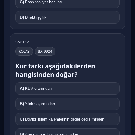
C)
Esas faaliyet hasılatı
D)
Direkt işçilik
Soru 12
KOLAY
ID: 9924
Kur farkı aşağıdakilerden
hangisinden doğar?
A)
KDV oranından
B)
Stok sayımından
C)
Dövizli işlem kalemlerinin değer değişiminden
D)
Amortisman hesaplamasından