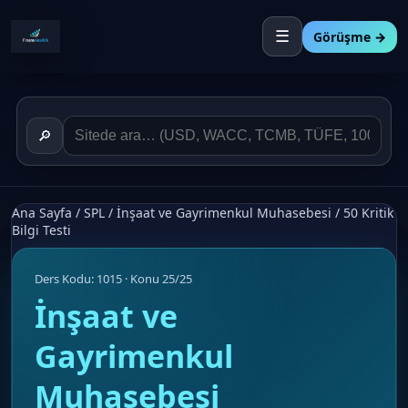
☰
Görüşme →
🔎
Ana Sayfa
/
SPL
/
İnşaat ve Gayrimenkul Muhasebesi
/
50 Kritik
Bilgi Testi
Ders Kodu: 1015 · Konu 25/25
İnşaat ve
Gayrimenkul
Muhasebesi