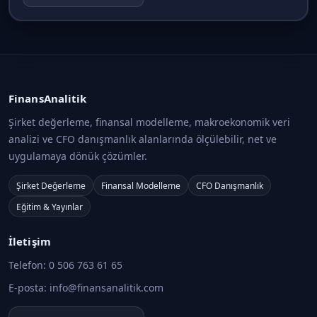
Tekdüzen Muhasebe Sistemi
İnşaat ve Gayrimenkul Muhasebesi · Konu 11
İnşaat İşletmelerinde Maliyet Muhasebesi
FinansAnalitik
İnşaat ve Gayrimenkul Muhasebesi · Konu 12
Şirket değerleme, finansal modelleme, makroekonomik veri
analizi ve CFO danışmanlık alanlarında ölçülebilir, net ve
Özel İnşaat Muhasebesi
uygulamaya dönük çözümler.
İnşaat ve Gayrimenkul Muhasebesi · Konu 13
Şirket Değerleme
Finansal Modelleme
CFO Danışmanlık
Taahhüt İnşaat Muhasebesi
Eğitim & Yayınlar
İnşaat ve Gayrimenkul Muhasebesi · Konu 14
İletişim
Gelir ve Maliyet Dağıtımı
Telefon:
0 506 763 61 65
İnşaat ve Gayrimenkul Muhasebesi · Konu 15
E-posta:
info@finansanalitik.com