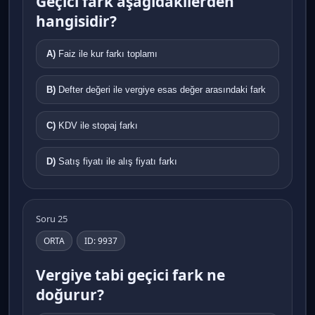
Geçici fark aşağıdakilerden
hangisidir?
A)
Faiz ile kur farkı toplamı
B)
Defter değeri ile vergiye esas değer arasındaki fark
C)
KDV ile stopaj farkı
D)
Satış fiyatı ile alış fiyatı farkı
Soru 25
ORTA
ID: 9937
Vergiye tabi geçici fark ne
doğurur?