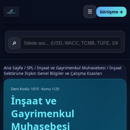
☰
Görüşme →
🔎
Ana Sayfa
/
SPL
/
İnşaat ve Gayrimenkul Muhasebesi
/
İnşaat
Sektörüne İlişkin Genel Bilgiler ve Çalışma Esasları
Ders Kodu: 1015 · Konu 1/25
İnşaat ve
Gayrimenkul
Muhasebesi