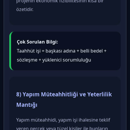
projenin ekonomik fizibilitesinin kısa bir
özetidir.
Çok Sorulan Bilgi:
Taahhüt işi = başkası adına + belli bedel +
sözleşme + yüklenici sorumluluğu
8) Yapım Müteahhitliği ve Yeterlilik
Mantığı
Yapım müteahhidi, yapım işi ihalesine teklif
veren gerçek veya tüzel kişiler ile bunların