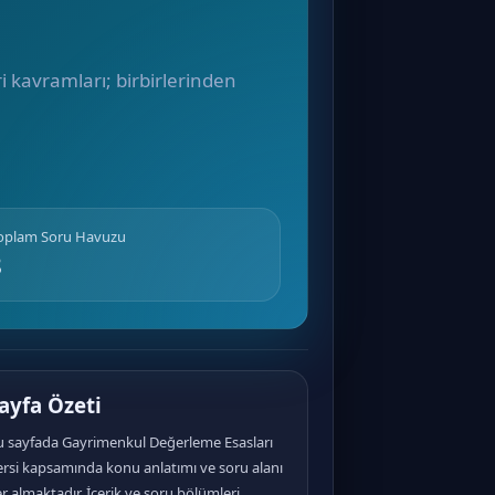
i kavramları; birbirlerinden
Toplam Soru Havuzu
8
ayfa Özeti
u sayfada Gayrimenkul Değerleme Esasları
ersi kapsamında konu anlatımı ve soru alanı
r almaktadır. İçerik ve soru bölümleri