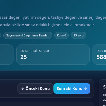
 değeri, yatırım değeri, tasfiye değeri ve sinerji değer
ıyla birlikte sınav odaklı biçimde ele alınmaktadır.
Gayrimenkul Değerleme Esasları
Konu 6
25 soru
Bu Konudaki Sorular
Ders 
25
58
S
← Önceki Konu
Sonraki Konu →
B
d
ye