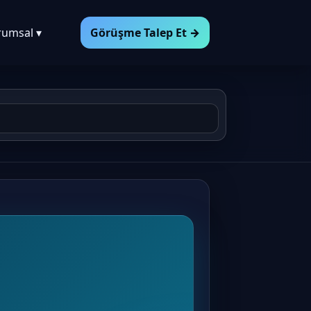
rumsal ▾
Görüşme Talep Et →