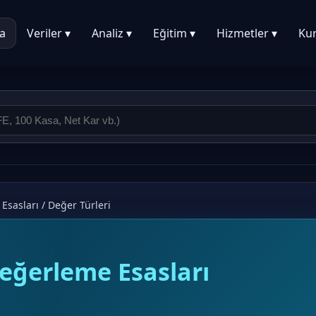
a
Veriler ▾
Analiz ▾
Eğitim ▾
Hizmetler ▾
Ku
Esasları
/
Değer Türleri
eğerleme Esasları