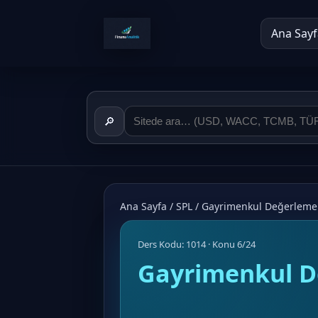
Ana Sayf
🔎
Ana Sayfa
/
SPL
/
Gayrimenkul Değerleme 
Ders Kodu: 1014 · Konu 6/24
Gayrimenkul D