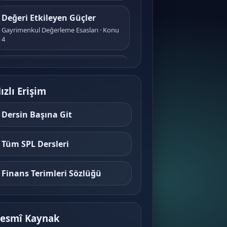
Değeri Etkileyen Güçler
Gayrimenkul Değerleme Esasları · Konu
4
Değer, Fiyat ve Maliyet Ayrımı
Gayrimenkul Değerleme Esasları · Konu
5
ızlı Erişim
Dersin Başına Git
Değer Türleri
Gayrimenkul Değerleme Esasları · Konu
6
Tüm SPL Dersleri
Gayrimenkul Hukuku
Finans Terimleri Sözlüğü
Temelleri
Gayrimenkul Değerleme Esasları · Konu
7
esmî Kaynak