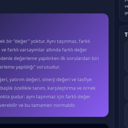
v
ge
T
 bir “değer” yoktur. Aynı taşınmaz, farklı
a ve farklı varsayımlar altında farklı değer
edenle değerleme yapılırken ilk sorulardan biri
rleme yapıldığı” sorusudur.
i, yatırım değeri, sinerji değeri ve tasfiye
başlık özellikle tanım, karşılaştırma ve örnek
k nokta şudur: aynı taşınmaz için farklı değer
ç verebilir ve bu tamamen normaldir.