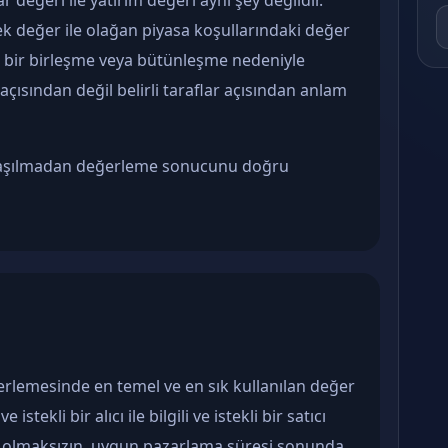
r değeri ile yatırım değeri aynı şey değildir.
ek değer ile olağan piyasa koşullarındaki değer
de bir birleşme veya bütünleşme nedeniyle
açısından değil belirli taraflar açısından anlam
anlaşılmadan değerleme sonucunu doğru
rlemesinde en temel ve en sık kullanılan değer
 istekli bir alıcı ile bilgili ve istekli bir satıcı
a olmaksızın, uygun pazarlama süresi sonunda