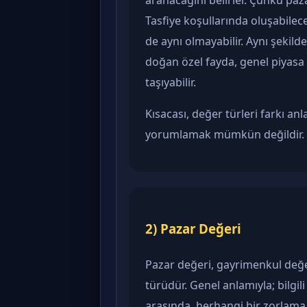
aranacağını belirler. Çünkü paza
Tasfiye koşullarında oluşabilec
de aynı olmayabilir. Aynı şekil
doğan özel fayda, genel piyasa 
taşıyabilir.
Kısacası, değer türleri farkı 
yorumlamak mümkün değildir.
2) Pazar Değeri
Pazar değeri, gayrimenkul değe
türüdür. Genel anlamıyla; bilgili ve
arasında, herhangi bir zorlam