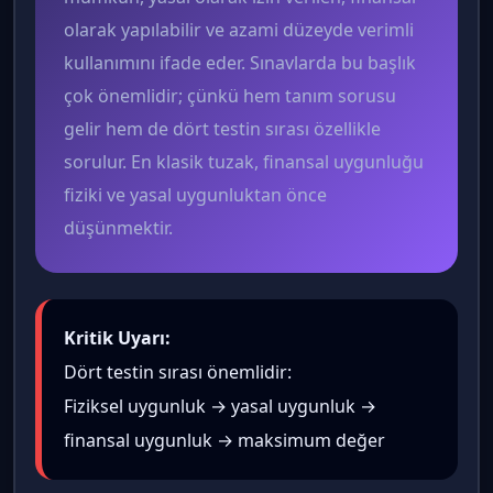
olarak yapılabilir ve azami düzeyde verimli
kullanımını ifade eder. Sınavlarda bu başlık
çok önemlidir; çünkü hem tanım sorusu
gelir hem de dört testin sırası özellikle
sorulur. En klasik tuzak, finansal uygunluğu
fiziki ve yasal uygunluktan önce
düşünmektir.
Kritik Uyarı:
Dört testin sırası önemlidir:
Fiziksel uygunluk → yasal uygunluk →
finansal uygunluk → maksimum değer