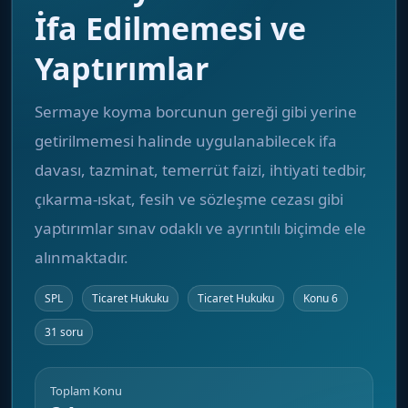
İfa Edilmemesi ve
Yaptırımlar
Sermaye koyma borcunun gereği gibi yerine
getirilmemesi halinde uygulanabilecek ifa
davası, tazminat, temerrüt faizi, ihtiyati tedbir,
çıkarma-ıskat, fesih ve sözleşme cezası gibi
yaptırımlar sınav odaklı ve ayrıntılı biçimde ele
alınmaktadır.
SPL
Ticaret Hukuku
Ticaret Hukuku
Konu 6
31 soru
Toplam Konu