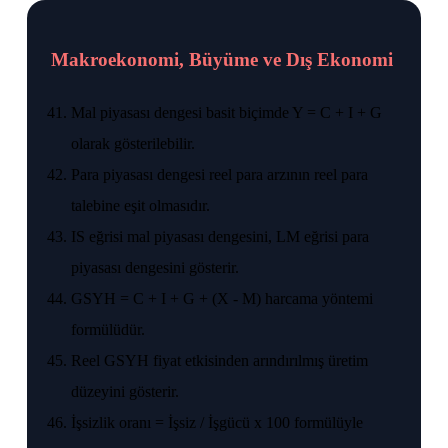
Makroekonomi, Büyüme ve Dış Ekonomi
Mal piyasası dengesi basit biçimde Y = C + I + G
olarak gösterilebilir.
Para piyasası dengesi reel para arzının reel para
talebine eşit olmasıdır.
IS eğrisi mal piyasası dengesini, LM eğrisi para
piyasası dengesini gösterir.
GSYH = C + I + G + (X - M) harcama yöntemi
formülüdür.
Reel GSYH fiyat etkisinden arındırılmış üretim
düzeyini gösterir.
İşsizlik oranı = İşsiz / İşgücü x 100 formülüyle