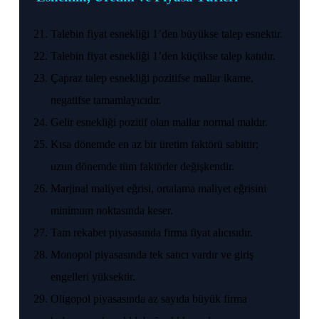
Talebin fiyat esnekliği 1’den büyükse talep esnektir.
Talebin fiyat esnekliği 1’den küçükse talep katıdır.
Çapraz talep esnekliği pozitifse mallar ikame,
negatifse tamamlayıcıdır.
Gelir esnekliği pozitif olan mallar normal maldır.
Kısa dönemde en az bir üretim faktörü sabittir;
uzun dönemde tüm faktörler değişkendir.
Marjinal maliyet eğrisi, ortalama maliyet eğrisini
minimum noktasında keser.
Tam rekabet piyasasında firma fiyat alıcısıdır.
Monopol piyasasında tek satıcı vardır ve giriş
engelleri yüksektir.
Oligopol piyasasında az sayıda büyük firma