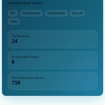
ve hızlı tekrar notları.
SPL
Genel Ekonomi
Genel Ekonomi
Konu 24
0 soru
Toplam Konu
24
Bu Konudaki Sorular
0
Ders Toplam Soru Havuzu
759