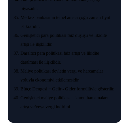
piyasadır.
Merkez bankasının temel amacı çoğu zaman fiyat
istikrarıdır.
Genişletici para politikası faiz düşüşü ve likidite
artışı ile ilişkilidir.
Daraltıcı para politikası faiz artışı ve likidite
daralması ile ilişkilidir.
Maliye politikası devletin vergi ve harcamalar
yoluyla ekonomiyi etkilemesidir.
Bütçe Dengesi = Gelir - Gider formülüyle gösterilir.
Genişletici maliye politikası = kamu harcamaları
artışı ve/veya vergi indirimi.