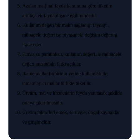
Azalan marjinal fayda kanununa göre tüketim
arttıkça ek fayda düşme eğilimindedir.
Kullanım değeri bir malın sağladığı faydayı,
mübadele değeri ise piyasadaki değişim değerini
ifade eder.
Elmas-su paradoksu, kullanım değeri ile mübadele
değeri arasındaki farkı açıklar.
İkame mallar birbirinin yerine kullanılabilir;
tamamlayıcı mallar birlikte tüketilir.
Üretim, mal ve hizmetlerin fayda yaratacak şekilde
ortaya çıkarılmasıdır.
Üretim faktörleri emek, sermaye, doğal kaynaklar
ve girişimcidir.