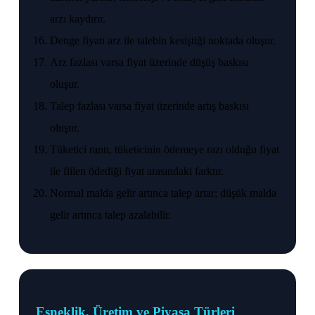
arzı kaydırır.
Denge fiyatı arz ile talebin kesiştiği noktada oluşur.
Arz fazlası varsa fiyat üzerinde düşüş baskısı
oluşur.
Talep fazlası varsa fiyat üzerinde artış baskısı
oluşur.
Tüketici rantı, tüketicinin ödemeye razı olduğu fiyat
ile fiilen ödediği fiyat arasındaki farktır.
Normal malda gelir artınca talep artar; düşük malda
gelir artınca talep azalabilir.
Esneklik, Üretim ve Piyasa Türleri