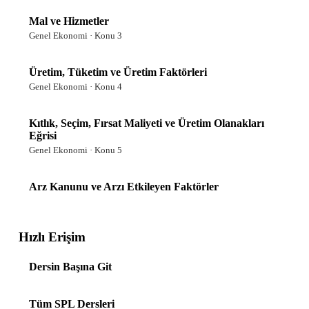
Mal ve Hizmetler
Genel Ekonomi · Konu 3
Üretim, Tüketim ve Üretim Faktörleri
Genel Ekonomi · Konu 4
Kıtlık, Seçim, Fırsat Maliyeti ve Üretim Olanakları
Eğrisi
Genel Ekonomi · Konu 5
Arz Kanunu ve Arzı Etkileyen Faktörler
Genel Ekonomi · Konu 6
Hızlı Erişim
Talep Kanunu ve Talebi Etkileyen Faktörler
Genel Ekonomi · Konu 7
Dersin Başına Git
Tüketici Rantı, Mal Türleri ve Talep Özel Durumları
Genel Ekonomi · Konu 8
Tüm SPL Dersleri