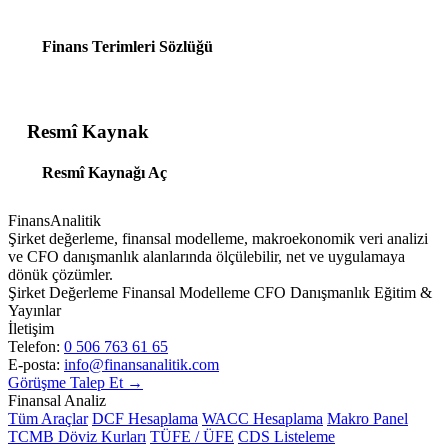
Piyasa Dengesi
Finans Terimleri Sözlüğü
Genel Ekonomi · Konu 9
Esneklikler
Resmî Kaynak
Genel Ekonomi · Konu 10
Resmî Kaynağı Aç
Üretim ve Maliyetler
Genel Ekonomi · Konu 11
FinansAnalitik
Şirket değerleme, finansal modelleme, makroekonomik veri analizi
ve CFO danışmanlık alanlarında ölçülebilir, net ve uygulamaya
Piyasa Türleri
dönük çözümler.
Genel Ekonomi · Konu 12
Şirket Değerleme
Finansal Modelleme
CFO Danışmanlık
Eğitim &
Yayınlar
İletişim
Para Tanımı, Kapsamı ve Para Piyasası
Telefon:
0 506 763 61 65
Genel Ekonomi · Konu 13
E-posta:
info@finansanalitik.com
Görüşme Talep Et →
Finansal Analiz
Merkez Bankaları ve Para Politikası
Tüm Araçlar
DCF Hesaplama
WACC Hesaplama
Makro Panel
TCMB Döviz Kurları
Genel Ekonomi · Konu 14
TÜFE / ÜFE
CDS Listeleme