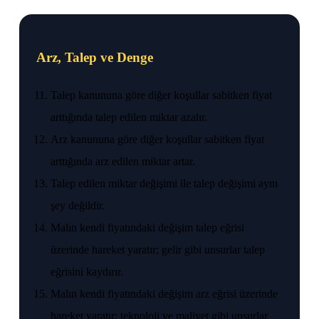
Arz, Talep ve Denge
Talep kanununa göre diğer koşullar sabitken fiyat
arttığında talep edilen miktar azalır.
Arz kanununa göre diğer koşullar sabitken fiyat
arttığında arz edilen miktar artar.
Talep edilen miktar değişimi ile talep değişimi aynı
şey değildir.
Malın kendi fiyatındaki değişim talep eğrisi
üzerinde hareket yaratır; gelir gibi unsurlar talep
eğrisini kaydırır.
Malın kendi fiyatındaki değişim arz eğrisi üzerinde
hareket yaratır; teknoloji ve maliyet gibi unsurlar