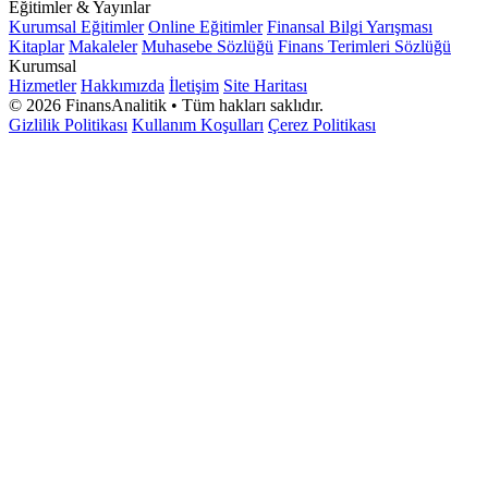
Eğitimler & Yayınlar
Kurumsal Eğitimler
Online Eğitimler
Finansal Bilgi Yarışması
Maliye Politikası ve Kamu Maliyesi
Kitaplar
Makaleler
Muhasebe Sözlüğü
Finans Terimleri Sözlüğü
Kurumsal
Genel Ekonomi · Konu 15
Hizmetler
Hakkımızda
İletişim
Site Haritası
©
2026
FinansAnalitik • Tüm hakları saklıdır.
Gizlilik Politikası
Mal-Para Piyasası Dengesi ve İktisadi Yaklaşımlar
Kullanım Koşulları
Çerez Politikası
Genel Ekonomi · Konu 16
Makroekonomik Göstergeler
Genel Ekonomi · Konu 17
Konjonktürel Dalgalanmalar ve Ekonomik Büyüme
Genel Ekonomi · Konu 18
Dış Ticaret ve Uluslararası Ekonomi
Genel Ekonomi · Konu 19
Döviz Piyasası, Kur Rejimleri ve Mundell-Fleming
Modeli