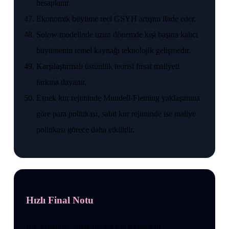
hesaplanır.
Ekonomik büyüme reel GSYH artışını ifade eder.
Solow modelinde uzun dönemde kişi başına kalıcı
büyümenin temel kaynağı teknolojik gelişmedir.
Karşılaştırmalı üstünlük teorisi fırsat maliyeti
farkına dayanır.
Esnek kur rejiminde Mundell-Fleming yaklaşımına
göre para politikası, sabit kur rejiminde ise maliye
politikası görece daha etkilidir.
Hızlı Final Notu
Bu 50 madde, sınav öncesi son tekrar için