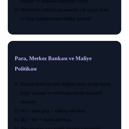
bulunur ve karşılıklı bağımlılık vardır.
Monopolcü rekabet piyasasında çok sayıda firma
ve ürün farklılaştırması birlikte görülür.
Para, Merkez Bankası ve Maliye
Politikası
Paranın temel işlevleri değişim aracı, hesap birimi,
değer saklama ve ertelenmiş ödeme standardı
olmaktır.
M1 = nakit para + vadesiz mevduat.
M2 = M1 + vadeli mevduat.
Para piyasası kısa vadeli fonların karşılaştığı