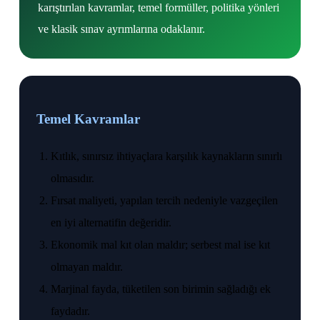
karıştırılan kavramlar, temel formüller, politika yönleri
ve klasik sınav ayrımlarına odaklanır.
Temel Kavramlar
Kıtlık, sınırsız ihtiyaçlara karşılık kaynakların sınırlı
olmasıdır.
Fırsat maliyeti, yapılan tercih nedeniyle vazgeçilen
en iyi alternatifin değeridir.
Ekonomik mal kıt olan maldır; serbest mal ise kıt
olmayan maldır.
Marjinal fayda, tüketilen son birimin sağladığı ek
faydadır.