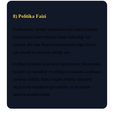
8) Politika Faizi
Politika faizi, merkez bankasının kısa vadeli fonlama
koşullarında temel referans olarak kullandığı faiz
oranıdır. Bu oran finansal piyasalardaki diğer faizler
için önemli bir gösterge niteliği taşır.
Politika faizindeki artış kredi maliyetlerini yükseltebilir,
iç talebi yavaşlatabilir ve enflasyon baskısını azaltmaya
yardımcı olabilir. Buna karşılık politika faizindeki
düşüş kredi koşullarını gevşetebilir ve ekonomik
faaliyeti destekleyebilir.