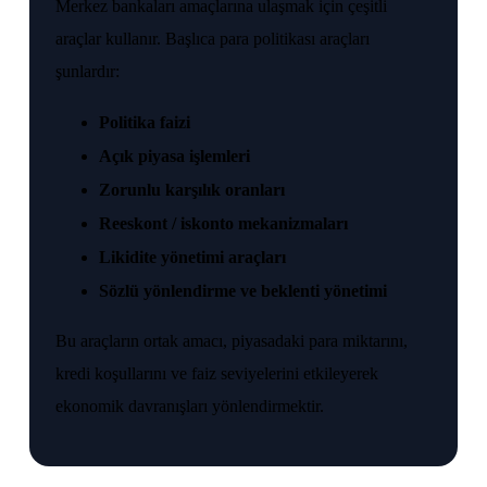
Merkez bankaları amaçlarına ulaşmak için çeşitli
araçlar kullanır. Başlıca para politikası araçları
şunlardır:
Politika faizi
Açık piyasa işlemleri
Zorunlu karşılık oranları
Reeskont / iskonto mekanizmaları
Likidite yönetimi araçları
Sözlü yönlendirme ve beklenti yönetimi
Bu araçların ortak amacı, piyasadaki para miktarını,
kredi koşullarını ve faiz seviyelerini etkileyerek
ekonomik davranışları yönlendirmektir.