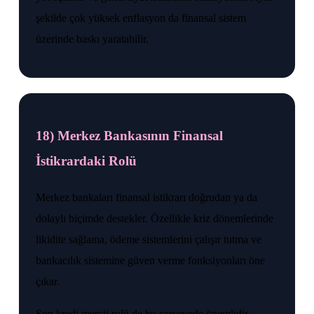
şekilde çok yüksek enflasyon da finansal sistem
üzerinde baskı yaratabilir.
18) Merkez Bankasının Finansal
İstikrardaki Rolü
Merkez bankaları finansal istikrarı doğrudan ya da
dolaylı biçimde destekler. Özellikle kriz dönemlerinde
likidite sağlama, ödeme sistemlerini çalışır tutma ve
bankacılık sistemine güven verme fonksiyonları öne
çıkar.
Son kredi mercii rolü de bu çerçevede önemlidir.