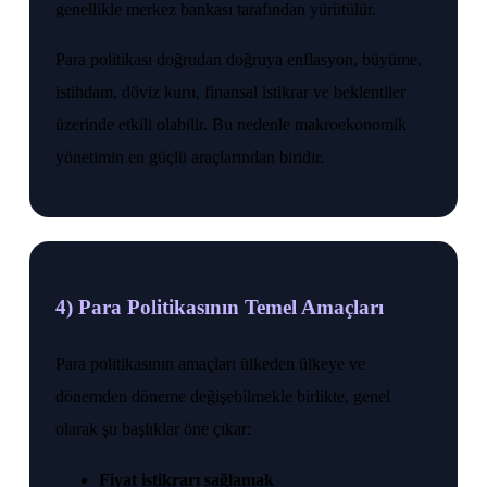
genellikle merkez bankası tarafından yürütülür.
Para politikası doğrudan doğruya enflasyon, büyüme,
istihdam, döviz kuru, finansal istikrar ve beklentiler
üzerinde etkili olabilir. Bu nedenle makroekonomik
yönetimin en güçlü araçlarından biridir.
4) Para Politikasının Temel Amaçları
Para politikasının amaçları ülkeden ülkeye ve
dönemden döneme değişebilmekle birlikte, genel
olarak şu başlıklar öne çıkar:
Fiyat istikrarı sağlamak