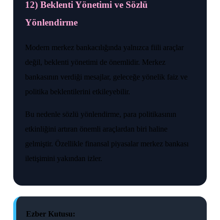
12) Beklenti Yönetimi ve Sözlü
Yönlendirme
Modern merkez bankacılığında yalnızca fiili araçlar
değil, beklenti yönetimi de önemlidir. Merkez
bankasının verdiği mesajlar, geleceğe yönelik faiz ve
politika beklentilerini etkileyebilir.
Bu nedenle sözlü yönlendirme, para politikasının
etkinliğini artıran önemli araçlardan biri haline
gelmiştir. Özellikle finansal piyasalar merkez bankası
iletişimini yakından izler.
Ezber Kutusu: