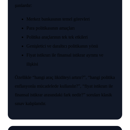
şunlardır:
Merkez bankasının temel görevleri
Para politikasının amaçları
Politika araçlarının tek tek etkileri
Genişletici ve daraltıcı politikanın yönü
Fiyat istikrarı ile finansal istikrar ayrımı ve
ilişkisi
Özellikle “hangi araç likiditeyi artırır?”, “hangi politika
enflasyonla mücadelede kullanılır?”, “fiyat istikrarı ile
finansal istikrar arasındaki fark nedir?” soruları klasik
sınav kalıplarıdır.