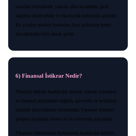
kararları bozulabilir, yatırım ufku kısalabilir, gelir
dağılımı etkilenebilir ve ekonomik belirsizlik artabilir.
Bu yüzden merkez bankaları fiyat istikrarını temel
önceliklerden biri olarak görür.
6) Finansal İstikrar Nedir?
Finansal istikrar, bankacılık sistemi, ödeme sistemleri
ve finansal piyasaların sağlıklı, güvenilir ve kesintisiz
biçimde işleyebilmesi durumudur. Finansal sistemin
şoklara dayanıklı olması da bu kavramın parçasıdır.
Finansal istikrarsızlık durumunda bankacılık krizleri,