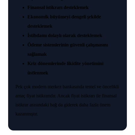
Finansal istikrarı desteklemek
Ekonomik büyümeyi dengeli şekilde
desteklemek
İstihdamı dolaylı olarak desteklemek
Ödeme sistemlerinin güvenli çalışmasını
sağlamak
Kriz dönemlerinde likidite yönetimini
üstlenmek
Pek çok modern merkez bankasında temel ve öncelikli
amaç fiyat istikrarıdır. Ancak fiyat istikrarı ile finansal
istikrar arasındaki bağ da giderek daha fazla önem
kazanmıştır.