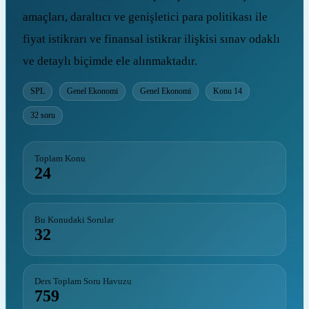
amaçları, daraltıcı ve genişletici para politikası ile
fiyat istikrarı ve finansal istikrar ilişkisi sınav odaklı
ve detaylı biçimde ele alınmaktadır.
SPL
Genel Ekonomi
Genel Ekonomi
Konu 14
32 soru
Toplam Konu
24
Bu Konudaki Sorular
32
Ders Toplam Soru Havuzu
759