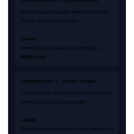
Merkez bankası piyasadan menkul kıymet satın
alıyorsa likidite nasıl etkilenir?
Çözüm:
Merkez bankası piyasaya para verdiği için
likidite artar
.
Çözümlü Örnek 3 - Zorunlu Karşılık
Zorunlu karşılık oranı artırılırsa bankaların kredi
verme kapasitesi nasıl etkilenebilir?
Çözüm:
Bankaların ayırması gereken kaynak artacağı için