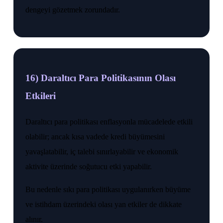
dengeyi gözetmek zorundadır.
16) Daraltıcı Para Politikasının Olası
Etkileri
Daraltıcı para politikası enflasyonla mücadelede etkili
olabilir; ancak kısa vadede kredi büyümesini
yavaşlatabilir, iç talebi sınırlayabilir ve ekonomik
aktivite üzerinde soğutucu etki yapabilir.
Bu nedenle sıkı para politikası uygulanırken büyüme
ve istihdam üzerindeki olası yan etkiler de dikkate
alınır.