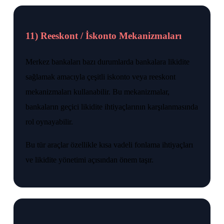
11) Reeskont / İskonto Mekanizmaları
Merkez bankaları bazı durumlarda bankalara likidite
sağlamak amacıyla çeşitli iskonto veya reeskont
mekanizmaları kullanabilir. Bu mekanizmalar,
bankaların geçici likidite ihtiyaçlarının karşılanmasında
rol oynayabilir.
Bu tür araçlar özellikle kısa vadeli fonlama ihtiyaçları
ve likidite yönetimi açısından önem taşır.