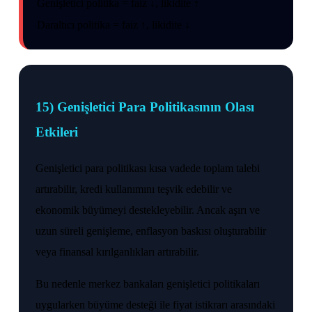
Genişletici politika = faiz ↓, likidite ↑
Daraltıcı politika = faiz ↑, likidite ↓
15) Genişletici Para Politikasının Olası
Etkileri
Genişletici para politikası kısa vadede toplam talebi
artırabilir, kredi kullanımını teşvik edebilir ve
ekonomik büyümeyi destekleyebilir. Ancak aşırı ve
uzun süreli genişleme, enflasyon baskısı oluşturabilir
veya finansal kırılganlıkları artırabilir.
Bu nedenle merkez bankaları genişletici politikaları
uygularken büyüme desteği ile fiyat istikrarı arasındaki