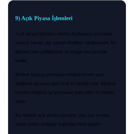
9) Açık Piyasa İşlemleri
Açık piyasa işlemleri, merkez bankasının piyasadan
menkul kıymet alıp satarak likiditeyi etkilemesidir. Bu
işlemler para politikasının en yaygın araçlarından
biridir.
Merkez bankası piyasadan menkul kıymet satın
aldığında piyasaya para verir ve likidite artar. Menkul
kıymet sattığında ise piyasadan para çeker ve likidite
azalır.
Bu nedenle açık piyasa işlemleri, para arzı ve kısa
vadeli faizler üzerinde doğrudan etkili olabilir.