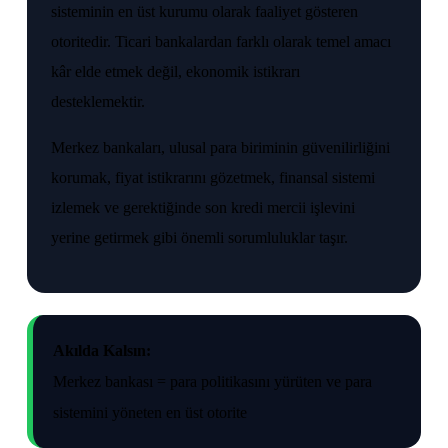
sisteminin en üst kurumu olarak faaliyet gösteren
otoritedir. Ticari bankalardan farklı olarak temel amacı
kâr elde etmek değil, ekonomik istikrarı
desteklemektir.
Merkez bankaları, ulusal para biriminin güvenilirliğini
korumak, fiyat istikrarını gözetmek, finansal sistemi
izlemek ve gerektiğinde son kredi mercii işlevini
yerine getirmek gibi önemli sorumluluklar taşır.
Akılda Kalsın:
Merkez bankası = para politikasını yürüten ve para
sistemini yöneten en üst otorite