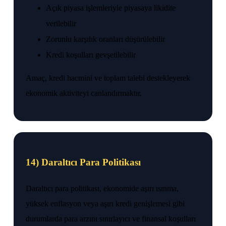
Açık piyasa işlemleriyle piyasaya likidite
verilebilir
Zorunlu karşılık oranları düşürülebilir
Kredi koşulları gevşetilebilir
Amaç, kredi hacmini ve toplam talebi destekleyerek
ekonomik aktiviteyi canlandırmaktır.
14) Daraltıcı Para Politikası
Daraltıcı para politikası, ekonomide aşırı ısınma,
yüksek enflasyon veya aşırı kredi genişlemesi gibi
durumlarda para arzını sınırlayıcı ve finansal koşulları