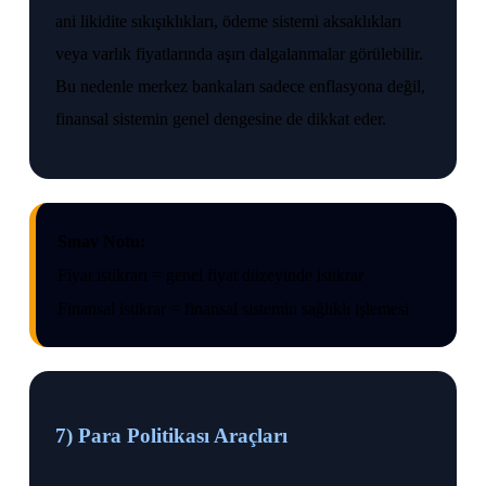
ani likidite sıkışıklıkları, ödeme sistemi aksaklıkları
veya varlık fiyatlarında aşırı dalgalanmalar görülebilir.
Bu nedenle merkez bankaları sadece enflasyona değil,
finansal sistemin genel dengesine de dikkat eder.
Sınav Notu:
Fiyat istikrarı = genel fiyat düzeyinde istikrar
Finansal istikrar = finansal sistemin sağlıklı işlemesi
7) Para Politikası Araçları