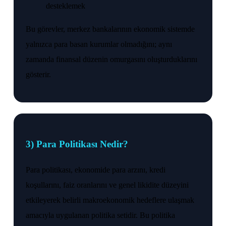
desteklemek
Bu görevler, merkez bankalarının ekonomik sistemde
yalnızca para basan kurumlar olmadığını; aynı
zamanda finansal düzenin omurgasını oluşturduklarını
gösterir.
3) Para Politikası Nedir?
Para politikası, ekonomide para arzını, kredi
koşullarını, faiz oranlarını ve genel likidite düzeyini
etkileyerek belirli makroekonomik hedeflere ulaşmak
amacıyla uygulanan politika setidir. Bu politika