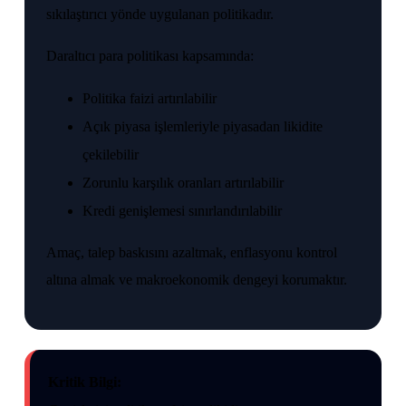
sıkılaştırıcı yönde uygulanan politikadır.
Daraltıcı para politikası kapsamında:
Politika faizi artırılabilir
Açık piyasa işlemleriyle piyasadan likidite
çekilebilir
Zorunlu karşılık oranları artırılabilir
Kredi genişlemesi sınırlandırılabilir
Amaç, talep baskısını azaltmak, enflasyonu kontrol
altına almak ve makroekonomik dengeyi korumaktır.
Kritik Bilgi: