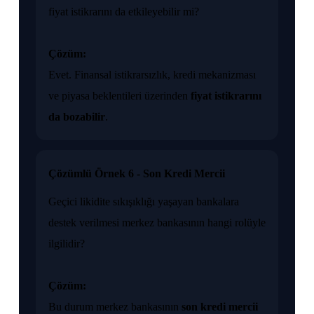
fiyat istikrarını da etkileyebilir mi?
Çözüm:
Evet. Finansal istikrarsızlık, kredi mekanizması
ve piyasa beklentileri üzerinden
fiyat istikrarını
da bozabilir
.
Çözümlü Örnek 6 - Son Kredi Mercii
Geçici likidite sıkışıklığı yaşayan bankalara
destek verilmesi merkez bankasının hangi rolüyle
ilgilidir?
Çözüm:
Bu durum merkez bankasının
son kredi mercii