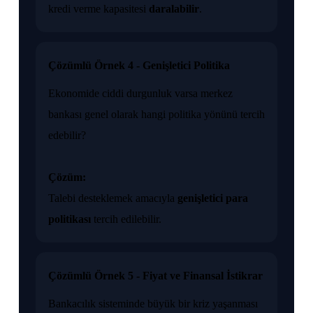
kredi verme kapasitesi
daralabilir
.
Çözümlü Örnek 4 - Genişletici Politika
Ekonomide ciddi durgunluk varsa merkez
bankası genel olarak hangi politika yönünü tercih
edebilir?
Çözüm:
Talebi desteklemek amacıyla
genişletici para
politikası
tercih edilebilir.
Çözümlü Örnek 5 - Fiyat ve Finansal İstikrar
Bankacılık sisteminde büyük bir kriz yaşanması