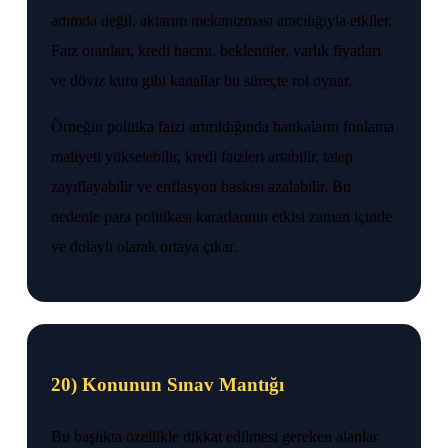
adımda değil, aktarım mekanizması aracılığıyla etkiler.
Faiz oranları, kredi hacmi, beklentiler, varlık fiyatları
ve döviz kuru gibi kanallar bu süreçte rol oynar.
Örneğin politika faizi artırıldığında bankaların fonlama
maliyeti yükselebilir, kredi faizleri artabilir, talep
zayıflayabilir ve enflasyon baskısı azalabilir. Bu
nedenle para politikası kararlarının etkisi zaman içinde
ve dolaylı olarak ortaya çıkar.
20) Konunun Sınav Mantığı
Bu başlıkta özellikle dikkat edilmesi gereken alanlar