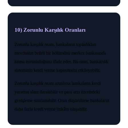
10) Zorunlu Karşılık Oranları
Zorunlu karşılık oranı, bankaların topladıkları
mevduatın belirli bir bölümünü merkez bankasında
tutma zorunluluğunu ifade eder. Bu oran, bankacılık
sisteminin kredi verme kapasitesini etkileyebilir.
Zorunlu karşılık oranı artırılırsa bankaların kredi
yaratma alanı daralabilir ve para arzı üzerindeki
genişleme sınırlanabilir. Oran düşürülürse bankaların
daha fazla kredi verme imkânı oluşabilir.