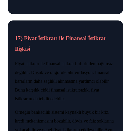
17) Fiyat İstikrarı ile Finansal İstikrar
İlişkisi
Fiyat istikrarı ile finansal istikrar birbirinden bağımsız
değildir. Düşük ve öngörülebilir enflasyon, finansal
kararların daha sağlıklı alınmasına yardımcı olabilir.
Buna karşılık ciddi finansal istikrarsızlık, fiyat
istikrarını da tehdit edebilir.
Örneğin bankacılık sistemi kaynaklı büyük bir kriz,
kredi mekanizmasını bozabilir, döviz ve faiz şoklarına
yol açabilir ve genel fiyat istikrarını etkileyebilir. Aynı