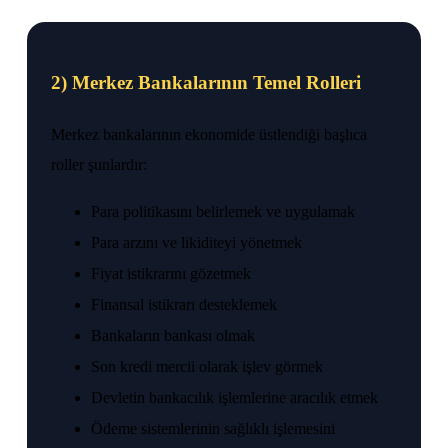
2) Merkez Bankalarının Temel Rolleri
Merkez bankalarının ekonomide üstlendiği başlıca
roller şunlardır:
Para politikasını belirlemek ve uygulamak
Para arzını ve likiditeyi yönetmek
Fiyat istikrarını gözetmek
Finansal istikrarı desteklemek
Bankaların bankası olmak
Son kredi mercii olarak işlev görmek
Devletin bankacılık işlemlerine aracılık etmek
Ödeme sistemlerinin sağlıklı işlemesini