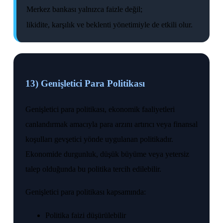
Merkez bankası yalnızca faizle değil;
likidite, karşılık ve beklenti yönetimiyle de etkili olur.
13) Genişletici Para Politikası
Genişletici para politikası, ekonomik faaliyetleri
canlandırmak amacıyla para arzını artırıcı veya finansal
koşulları gevşetici yönde uygulanan politikadır.
Ekonomide durgunluk, düşük büyüme veya yetersiz
talep olduğunda bu politika tercih edilebilir.
Genişletici para politikası kapsamında:
Politika faizi düşürülebilir