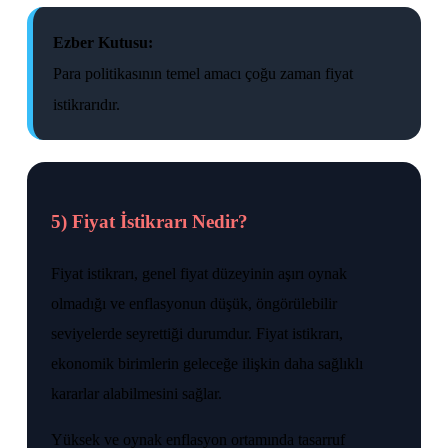
Ezber Kutusu:
Para politikasının temel amacı çoğu zaman fiyat
istikrarıdır.
5) Fiyat İstikrarı Nedir?
Fiyat istikrarı, genel fiyat düzeyinin aşırı oynak
olmadığı ve enflasyonun düşük, öngörülebilir
seviyelerde seyrettiği durumdur. Fiyat istikrarı,
ekonomik birimlerin geleceğe ilişkin daha sağlıklı
kararlar alabilmesini sağlar.
Yüksek ve oynak enflasyon ortamında tasarruf