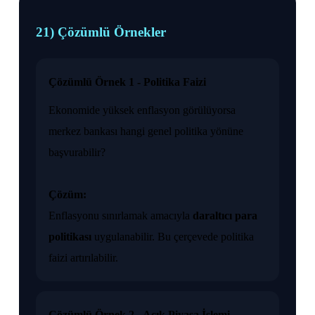
21) Çözümlü Örnekler
Çözümlü Örnek 1 - Politika Faizi
Ekonomide yüksek enflasyon görülüyorsa
merkez bankası hangi genel politika yönüne
başvurabilir?
Çözüm:
Enflasyonu sınırlamak amacıyla
daraltıcı para
politikası
uygulanabilir. Bu çerçevede politika
faizi artırılabilir.
Çözümlü Örnek 2 - Açık Piyasa İşlemi