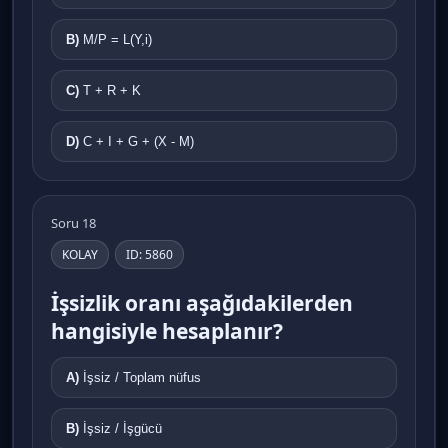
B)
M/P = L(Y,i)
C)
T + R + K
D)
C + I + G + (X - M)
Soru 18
KOLAY
ID: 5860
İşsizlik oranı aşağıdakilerden
hangisiyle hesaplanır?
A)
İşsiz / Toplam nüfus
B)
İşsiz / İşgücü