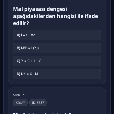
Mal piyasası dengesi
aşağıdakilerden hangisi ile ifade
edilir?
A)
i = r + πe
B)
M/P = L(Y,i)
C)
Y = C + I + G
D)
NX = X - M
Soru 15
KOLAY
ID: 5857