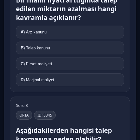
Bir malın fiyatı arttığında talep
edilen miktarın azalması hangi
kavramla açıklanır?
A)
Arz kanunu
B)
Talep kanunu
C)
Fırsat maliyeti
D)
Marjinal maliyet
Soru 3
ORTA
ID: 5845
Aşağıdakilerden hangisi talep
kaymasına neden olabilir?