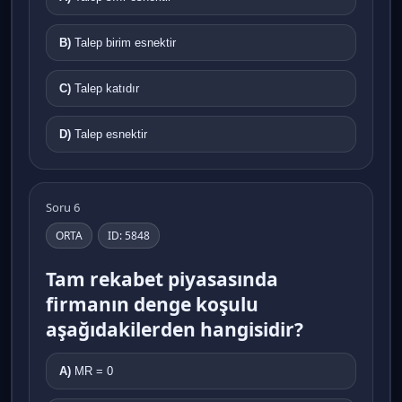
B)
Talep birim esnektir
C)
Talep katıdır
D)
Talep esnektir
Soru 6
ORTA
ID: 5848
Tam rekabet piyasasında
firmanın denge koşulu
aşağıdakilerden hangisidir?
A)
MR = 0