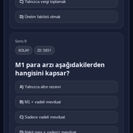
C)
Yalnızca vergi toplamak
D)
Üretim faktörü olmak
Soru 9
KOLAY
ID: 5851
M1 para arzı aşağıdakilerden
hangisini kapsar?
A)
Yalnızca altın rezervi
B)
M1 + vadeli mevduat
C)
Sadece vadeli mevduat
D)
Nakit para + vadesiz mevduat