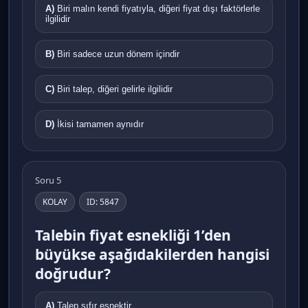
A)
Biri malın kendi fiyatıyla, diğeri fiyat dışı faktörlerle
ilgilidir
B)
Biri sadece uzun dönem içindir
C)
Biri talep, diğeri gelirle ilgilidir
D)
İkisi tamamen aynıdır
Soru 5
KOLAY
ID: 5847
Talebin fiyat esnekliği 1’den
büyükse aşağıdakilerden hangisi
doğrudur?
A)
Talep sıfır esnektir