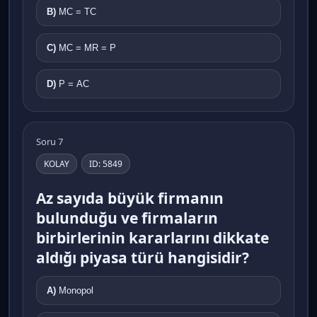
B)
MC = TC
C)
MC = MR = P
D)
P = AC
Soru 7
KOLAY
ID: 5849
Az sayıda büyük firmanın
bulunduğu ve firmaların
birbirlerinin kararlarını dikkate
aldığı piyasa türü hangisidir?
A)
Monopol