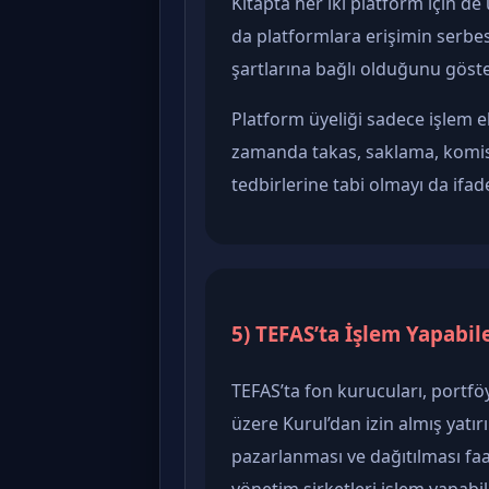
Kitapta her iki platform için de 
da platformlara erişimin serbes
şartlarına bağlı olduğunu göster
Platform üyeliği sadece işlem
zamanda takas, saklama, komi
tedbirlerine tabi olmayı da ifad
5) TEFAS’ta İşlem Yapabil
TEFAS’ta fon kurucuları, portfö
üzere Kurul’dan izin almış yatır
pazarlanması ve dağıtılması faa