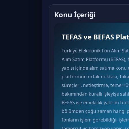
Konu İçeriği
TEFAS ve BEFAS Pla
Türkiye Elektronik Fon Alım Sat
Alım Satım Platformu (BEFAS), 
yapısı içinde alım satıma konu o
platformun ortak noktası, Taka
süreçleri, netleştirme, temerr
bakımından kurallı işleyişe sahi
BEFAS ise emeklilik yatırım fon
bölümden çoğu zaman hangi pla
fonların işlem görebildiği, işlem 
temerrüt ve komisyon yapısı so