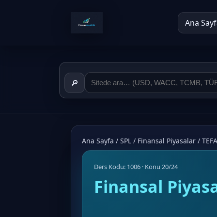
Ana Sayf
🔎
Ana Sayfa
/
SPL
/
Finansal Piyasalar
/
TEFA
Ders Kodu: 1006 · Konu 20/24
Finansal Piyas