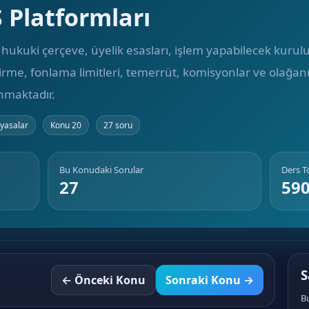
 Platformları
ukuki çerçeve, üyelik esasları, işlem yapabilecek kuruluşl
eştirme, fonlama limitleri, temerrüt, komisyonlar ve olağa
ınmaktadır.
iyasalar
Konu 20
27 soru
Bu Konudaki Sorular
Ders 
27
59
S
← Önceki Konu
Sonraki Konu →
Bu