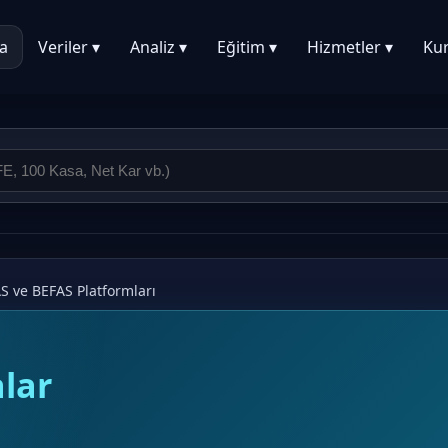
a
Veriler ▾
Analiz ▾
Eğitim ▾
Hizmetler ▾
Ku
S ve BEFAS Platformları
alar