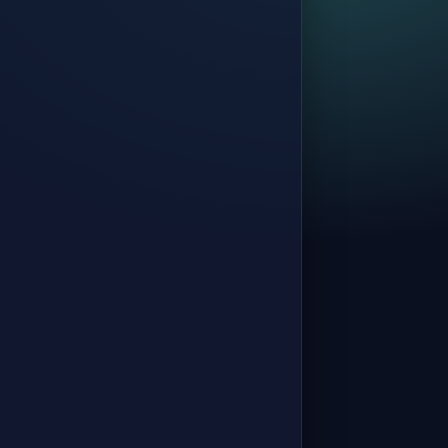
Borçlanma Araçları Piyasası
Pazarları
Finansal Piyasalar · Konu 12
Borsa İstanbul Para Piyasası
Finansal Piyasalar · Konu 13
Borsa İstanbul Swap Piyasası
Finansal Piyasalar · Konu 14
Vadeli İşlem ve Opsiyon
Piyasasına Giriş
Finansal Piyasalar · Konu 15
VİOP’ta Emirler, Risk
Yönetimi, Komiteler ve Piyasa
Yapıcılığı