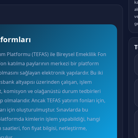
k
al
v
ge
tformları
T
ım Platformu (TEFAS) ile Bireysel Emeklilik Fon
fon katılma paylarının merkezi bir platform
lmasını sağlayan elektronik yapılardır. Bu iki
sbank altyapısı üzerinden çalışan, işlem
üt, komisyon ve olağanüstü durum tedbirleri
p olmalarıdır. Ancak TEFAS yatırım fonları için,
ları için oluşturulmuştur. Sınavlarda bu
tformda kimlerin işlem yapabildiği, hangi
saatleri, fon fiyat bilgisi, netleştirme,
rulur.