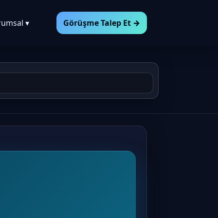
rumsal ▾
Görüşme Talep Et →