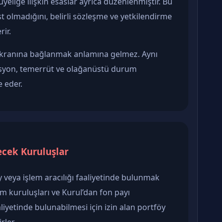
üyeliğe ilişkin esaslar ayrıca düzenlenmiştir. Bu
t olmadığını, belirli sözleşme ve yetkilendirme
ir.
 ekranına bağlanmak anlamına gelmez. Aynı
syon, temerrüt ve olağanüstü durum
e eder.
ecek Kuruluşlar
y veya işlem aracılığı faaliyetinde bulunmak
ım kuruluşları ve Kurul’dan fon payı
liyetinde bulunabilmesi için izin alan portföy