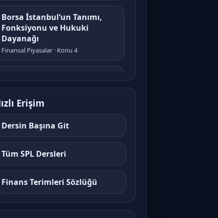
Borsa İstanbul’un Tanımı,
Fonksiyonu ve Hukuki
Dayanağı
Finansal Piyasalar · Konu 4
Borsa İstanbul’un Ortaklık
Yapısı, Organları ve Yönetimi
Finansal Piyasalar · Konu 5
ızlı Erişim
Dersin Başına Git
Borsa İstanbul’da Komiteler,
Uyuşmazlık, Disiplin ve
Denetim
Tüm SPL Dersleri
Finansal Piyasalar · Konu 6
Finans Terimleri Sözlüğü
Kotasyon, İşlem Görme ve
Emir Eşleştirme Esasları
Finansal Piyasalar · Konu 7