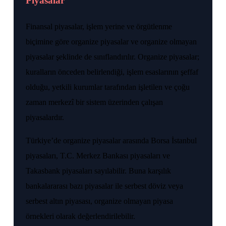
Piyasalar
Finansal piyasalar, işlem yerine ve örgütlenme
biçimine göre organize piyasalar ve organize olmayan
piyasalar şeklinde de sınıflandırılır. Organize piyasalar;
kuralların önceden belirlendiği, işlem esaslarının şeffaf
olduğu, yetkili kurumlar tarafından işletilen ve çoğu
zaman merkezî bir sistem üzerinden çalışan
piyasalardır.
Türkiye’de organize piyasalar arasında Borsa İstanbul
piyasaları, T.C. Merkez Bankası piyasaları ve
Takasbank piyasaları sayılabilir. Buna karşılık
bankalararası bazı piyasalar ile serbest döviz veya
serbest altın piyasası, organize olmayan piyasa
örnekleri olarak değerlendirilebilir.