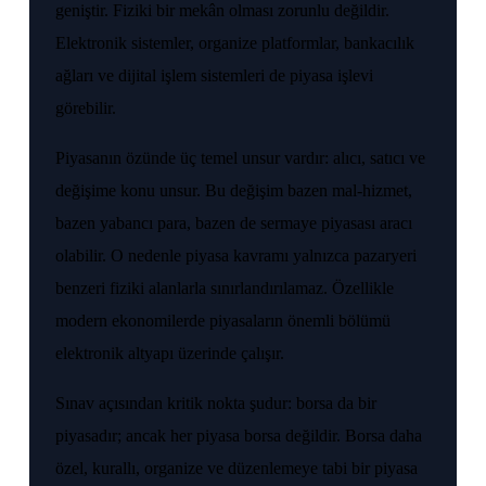
geniştir. Fiziki bir mekân olması zorunlu değildir.
Elektronik sistemler, organize platformlar, bankacılık
ağları ve dijital işlem sistemleri de piyasa işlevi
görebilir.
Piyasanın özünde üç temel unsur vardır: alıcı, satıcı ve
değişime konu unsur. Bu değişim bazen mal-hizmet,
bazen yabancı para, bazen de sermaye piyasası aracı
olabilir. O nedenle piyasa kavramı yalnızca pazaryeri
benzeri fiziki alanlarla sınırlandırılamaz. Özellikle
modern ekonomilerde piyasaların önemli bölümü
elektronik altyapı üzerinde çalışır.
Sınav açısından kritik nokta şudur: borsa da bir
piyasadır; ancak her piyasa borsa değildir. Borsa daha
özel, kurallı, organize ve düzenlemeye tabi bir piyasa