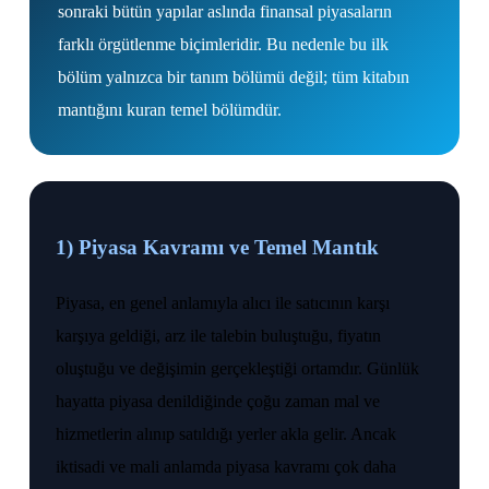
sonraki bütün yapılar aslında finansal piyasaların
farklı örgütlenme biçimleridir. Bu nedenle bu ilk
bölüm yalnızca bir tanım bölümü değil; tüm kitabın
mantığını kuran temel bölümdür.
1) Piyasa Kavramı ve Temel Mantık
Piyasa, en genel anlamıyla alıcı ile satıcının karşı
karşıya geldiği, arz ile talebin buluştuğu, fiyatın
oluştuğu ve değişimin gerçekleştiği ortamdır. Günlük
hayatta piyasa denildiğinde çoğu zaman mal ve
hizmetlerin alınıp satıldığı yerler akla gelir. Ancak
iktisadi ve mali anlamda piyasa kavramı çok daha