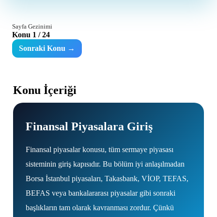
Sayfa Gezinimi
Konu 1 / 24
Sonraki Konu →
Konu İçeriği
Finansal Piyasalara Giriş
Finansal piyasalar konusu, tüm sermaye piyasası
sisteminin giriş kapısıdır. Bu bölüm iyi anlaşılmadan
Borsa İstanbul piyasaları, Takasbank, VİOP, TEFAS,
BEFAS veya bankalararası piyasalar gibi sonraki
başlıkların tam olarak kavranması zordur. Çünkü