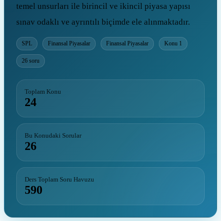
temel unsurları ile birincil ve ikincil piyasa yapısı
sınav odaklı ve ayrıntılı biçimde ele alınmaktadır.
SPL
Finansal Piyasalar
Finansal Piyasalar
Konu 1
26 soru
Toplam Konu
24
Bu Konudaki Sorular
26
Ders Toplam Soru Havuzu
590