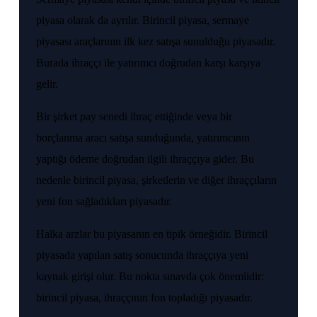
piyasa olarak da ayrılır. Birincil piyasa, sermaye
piyasası araçlarının ilk kez satışa sunulduğu piyasadır.
Burada ihraççı ile yatırımcı doğrudan karşı karşıya
gelir.
Bir şirket pay senedi ihraç ettiğinde veya bir
borçlanma aracı satışa sunduğunda, yatırımcının
yaptığı ödeme doğrudan ilgili ihraççıya gider. Bu
nedenle birincil piyasa, şirketlerin ve diğer ihraççıların
yeni fon sağladıkları piyasadır.
Halka arzlar bu piyasanın en tipik örneğidir. Birincil
piyasada yapılan satış sonucunda ihraççıya yeni
kaynak girişi olur. Bu nokta sınavda çok önemlidir:
birincil piyasa, ihraççının fon topladığı piyasadır.