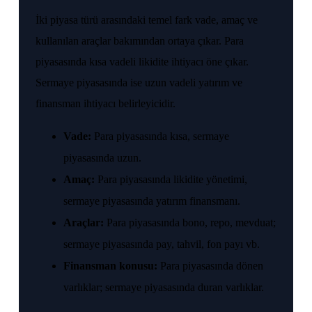
İki piyasa türü arasındaki temel fark vade, amaç ve
kullanılan araçlar bakımından ortaya çıkar. Para
piyasasında kısa vadeli likidite ihtiyacı öne çıkar.
Sermaye piyasasında ise uzun vadeli yatırım ve
finansman ihtiyacı belirleyicidir.
Vade:
Para piyasasında kısa, sermaye
piyasasında uzun.
Amaç:
Para piyasasında likidite yönetimi,
sermaye piyasasında yatırım finansmanı.
Araçlar:
Para piyasasında bono, repo, mevduat;
sermaye piyasasında pay, tahvil, fon payı vb.
Finansman konusu:
Para piyasasında dönen
varlıklar; sermaye piyasasında duran varlıklar.