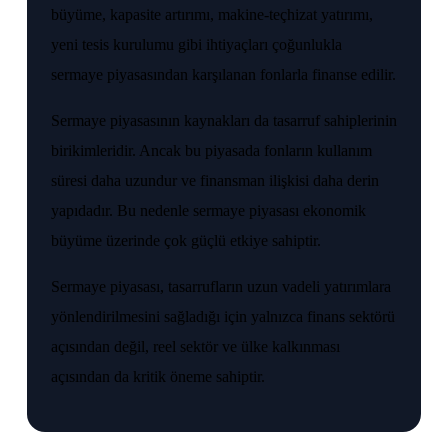
büyüme, kapasite artırımı, makine-teçhizat yatırımı,
yeni tesis kurulumu gibi ihtiyaçları çoğunlukla
sermaye piyasasından karşılanan fonlarla finanse edilir.
Sermaye piyasasının kaynakları da tasarruf sahiplerinin
birikimleridir. Ancak bu piyasada fonların kullanım
süresi daha uzundur ve finansman ilişkisi daha derin
yapıdadır. Bu nedenle sermaye piyasası ekonomik
büyüme üzerinde çok güçlü etkiye sahiptir.
Sermaye piyasası, tasarrufların uzun vadeli yatırımlara
yönlendirilmesini sağladığı için yalnızca finans sektörü
açısından değil, reel sektör ve ülke kalkınması
açısından da kritik öneme sahiptir.