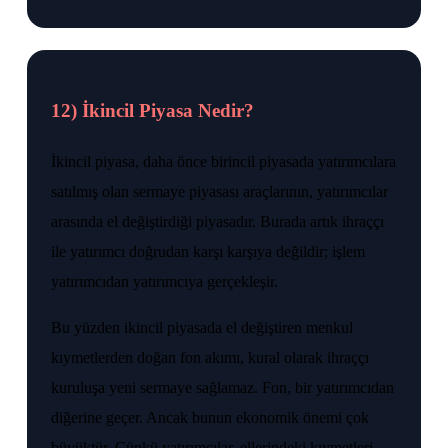
12) İkincil Piyasa Nedir?
İkincil piyasa, daha önce birincil piyasada yatırımcılara
satılmış olan sermaye piyasası araçlarının, yatırımcılar
arasında el değiştirdiği piyasadır. Burada artık ihraççı
ile yatırımcı doğrudan karşı karşıya değildir; işlem
yatırımcıdan yatırımcıya gerçekleşir.
Bu yüzden ikincil piyasada el değiştiren menkul
kıymetlerden doğan fon akımı, kural olarak ihraççı
kuruluşa yeni sermaye sağlamaz. Fon, bir yatırımcıdan
diğerine geçer. Ancak bunun ekonomik önemi çok
büyüktür. Çünkü yatırımcılar, ellerindeki kıymetleri