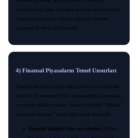
Finansal piyasalar, para piyasaları ve sermaye
piyasalarını da içine alan daha geniş bir üst kavramdır.
Yani para piyasası ile sermaye piyasası, finansal
piyasanın iki temel alt kümesidir.
4) Finansal Piyasaların Temel Unsurları
Finansal piyasanın yapısı birkaç temel unsur üzerinde
yükselir. Bu unsurlar birlikte çalışmadığında piyasadan
söz etmek mümkün olmaz. Sınavda özellikle “finansal
piyasanın unsurları” klasik bilgi olarak sorulabilir.
Tasarruf sahipleri (fon arz edenler):
Elinde