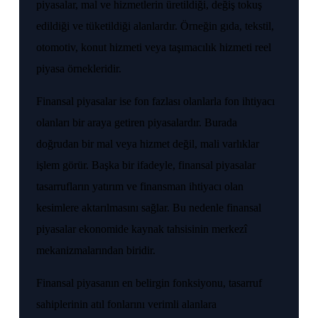
piyasalar, mal ve hizmetlerin üretildiği, değiş tokuş
edildiği ve tüketildiği alanlardır. Örneğin gıda, tekstil,
otomotiv, konut hizmeti veya taşımacılık hizmeti reel
piyasa örnekleridir.
Finansal piyasalar ise fon fazlası olanlarla fon ihtiyacı
olanları bir araya getiren piyasalardır. Burada
doğrudan bir mal veya hizmet değil, mali varlıklar
işlem görür. Başka bir ifadeyle, finansal piyasalar
tasarrufların yatırım ve finansman ihtiyacı olan
kesimlere aktarılmasını sağlar. Bu nedenle finansal
piyasalar ekonomide kaynak tahsisinin merkezî
mekanizmalarından biridir.
Finansal piyasanın en belirgin fonksiyonu, tasarruf
sahiplerinin atıl fonlarını verimli alanlara