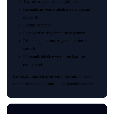
Tasarrufları yatırıma dönüştürmek
Kaynakların verimli alanlara aktarılmasını
sağlamak
Likidite yaratmak
Fiyat keşfi ve değerleme işlevi görmek
Riskin dağıtılmasına ve yönetilmesine katkı
vermek
Ekonomik büyüme ve yatırım kapasitesini
desteklemek
Bu yüzden finansal piyasaların gelişmişliği, çoğu
zaman ekonomik gelişmişlikle de paralel seyreder.