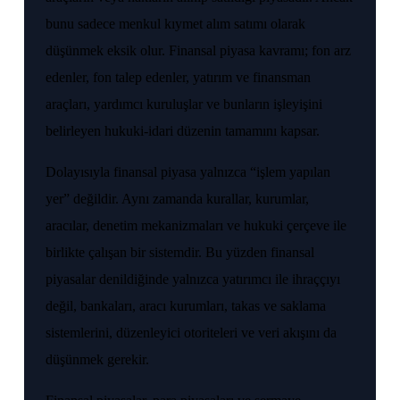
bunu sadece menkul kıymet alım satımı olarak
düşünmek eksik olur. Finansal piyasa kavramı; fon arz
edenler, fon talep edenler, yatırım ve finansman
araçları, yardımcı kuruluşlar ve bunların işleyişini
belirleyen hukuki-idari düzenin tamamını kapsar.
Dolayısıyla finansal piyasa yalnızca “işlem yapılan
yer” değildir. Aynı zamanda kurallar, kurumlar,
aracılar, denetim mekanizmaları ve hukuki çerçeve ile
birlikte çalışan bir sistemdir. Bu yüzden finansal
piyasalar denildiğinde yalnızca yatırımcı ile ihraççıyı
değil, bankaları, aracı kurumları, takas ve saklama
sistemlerini, düzenleyici otoriteleri ve veri akışını da
düşünmek gerekir.