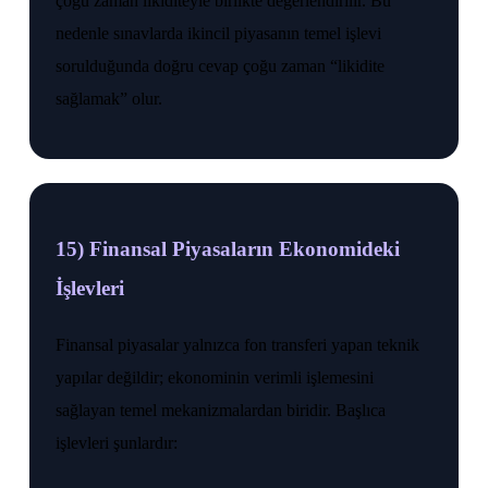
çoğu zaman likiditeyle birlikte değerlendirilir. Bu
nedenle sınavlarda ikincil piyasanın temel işlevi
sorulduğunda doğru cevap çoğu zaman “likidite
sağlamak” olur.
15) Finansal Piyasaların Ekonomideki
İşlevleri
Finansal piyasalar yalnızca fon transferi yapan teknik
yapılar değildir; ekonominin verimli işlemesini
sağlayan temel mekanizmalardan biridir. Başlıca
işlevleri şunlardır: