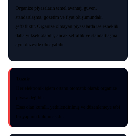
Organize piyasaların temel avantajı güven,
standartlaşma, gözetim ve fiyat oluşumundaki
şeffaflıktır. Organize olmayan piyasalarda ise esneklik
daha yüksek olabilir; ancak şeffaflık ve standartlaşma
aynı düzeyde olmayabilir.
Tuzak:
Her elektronik işlem ortamı otomatik olarak organize
piyasa değildir.
Esas olan kurallı, yetkilendirilmiş ve düzenlemeye tabi
bir yapının bulunmasıdır.