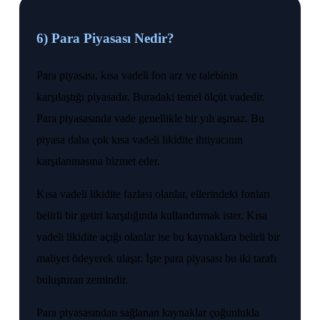
6) Para Piyasası Nedir?
Para piyasası, kısa vadeli fon arz ve talebinin
karşılaştığı piyasadır. Buradaki temel ölçüt vadedir.
Para piyasasında vade genellikle bir yılı aşmaz. Bu
piyasa daha çok kısa vadeli likidite ihtiyacının
karşılanmasına hizmet eder.
Kısa vadeli likidite fazlası olanlar, ellerindeki fonları
belirli bir getiri karşılığında kullandırmak ister. Kısa
vadeli likidite açığı olanlar ise bu kaynaklara belirli bir
maliyet ödeyerek ulaşır. İşte para piyasası bu iki tarafı
buluşturan zemindir.
Para piyasasından sağlanan kaynaklar çoğunlukla