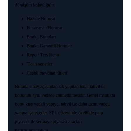
dönüşüm kolaylığıdır.
Hazine Bonosu
Finansman Bonosu
Banka Bonoları
Banka Garantili Bonolar
Repo / Ters Repo
Ticari senetler
Çeşitli mevduat türleri
Burada sınav açısından sık yapılan hata, tahvil ile
bononun aynı vadede zannedilmesidir. Genel mantıkta
bono kısa vadeli yapıya, tahvil ise daha uzun vadeli
yapıya işaret eder. SPL düzeyinde özellikle para
piyasası ile sermaye piyasası araçları
karıştırılmamalıdır.