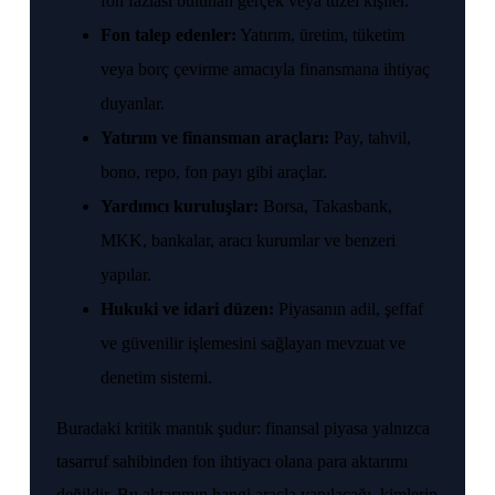
fon fazlası bulunan gerçek veya tüzel kişiler.
Fon talep edenler:
Yatırım, üretim, tüketim
veya borç çevirme amacıyla finansmana ihtiyaç
duyanlar.
Yatırım ve finansman araçları:
Pay, tahvil,
bono, repo, fon payı gibi araçlar.
Yardımcı kuruluşlar:
Borsa, Takasbank,
MKK, bankalar, aracı kurumlar ve benzeri
yapılar.
Hukuki ve idari düzen:
Piyasanın adil, şeffaf
ve güvenilir işlemesini sağlayan mevzuat ve
denetim sistemi.
Buradaki kritik mantık şudur: finansal piyasa yalnızca
tasarruf sahibinden fon ihtiyacı olana para aktarımı
değildir. Bu aktarımın hangi araçla yapılacağı, kimlerin