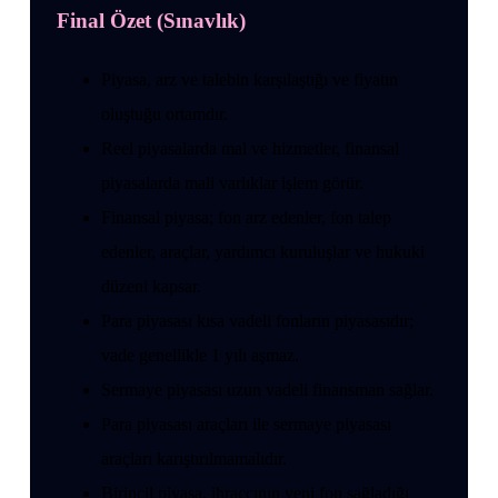
Final Özet (Sınavlık)
Piyasa, arz ve talebin karşılaştığı ve fiyatın
oluştuğu ortamdır.
Reel piyasalarda mal ve hizmetler, finansal
piyasalarda mali varlıklar işlem görür.
Finansal piyasa; fon arz edenler, fon talep
edenler, araçlar, yardımcı kuruluşlar ve hukuki
düzeni kapsar.
Para piyasası kısa vadeli fonların piyasasıdır;
vade genellikle 1 yılı aşmaz.
Sermaye piyasası uzun vadeli finansman sağlar.
Para piyasası araçları ile sermaye piyasası
araçları karıştırılmamalıdır.
Birincil piyasa, ihraççının yeni fon sağladığı