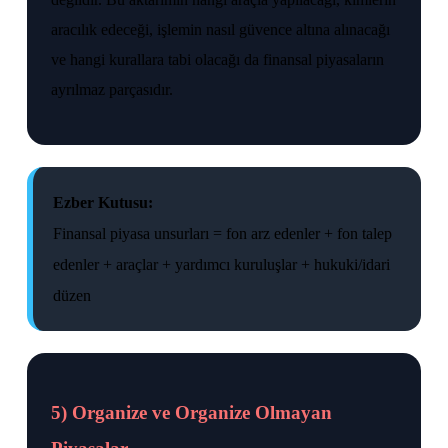
aracılık edeceği, işlemin nasıl güvence altına alınacağı
ve hangi kurallara tabi olacağı da finansal piyasaların
ayrılmaz parçasıdır.
Ezber Kutusu:
Finansal piyasa unsurları = fon arz edenler + fon talep
edenler + araçlar + yardımcı kuruluşlar + hukuki/idari
düzen
5) Organize ve Organize Olmayan