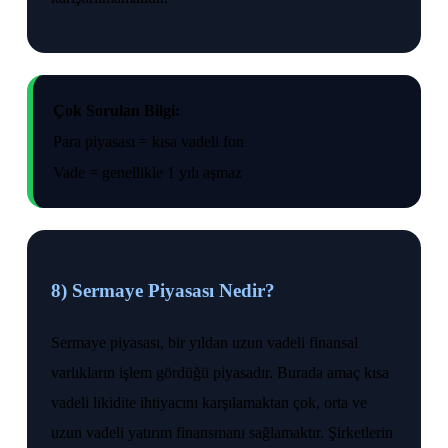
Çok Sorulan Bilgi:
Para piyasası = kısa vadeli fon
Vade = genellikle 1 yılı aşmaz
8) Sermaye Piyasası Nedir?
Sermaye piyasası, bir yıldan uzun vadeli finansal
varlıkların işlem gördüğü piyasadır. Burada amaç kısa
vadeli likidite ihtiyacını karşılamaktan çok, orta ve
uzun vadeli yatırım finansmanı sağlamaktır. Şirketlerin