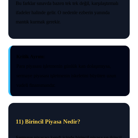
Bu farklar sınavda bazen tek tek değil, karşılaştırmalı
ifadeler halinde gelir. O nedenle ezberin yanında
mantık kurmak gerekir.
Kritik Ayrım:
Para piyasası işletmenin günlük kan dolaşımıysa,
sermaye piyasası işletmenin iskeletini büyüten uzun
vadeli finansmandır.
11) Birincil Piyasa Nedir?
Sermaye piyasası kendi içinde birincil piyasa ve ikincil