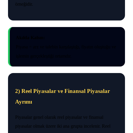
örneğidir.
Akılda Kalsın:
Piyasa = arz ve talebin karşılaştığı, fiyatın oluştuğu ve
işlemin gerçekleştiği ortamdır.
2) Reel Piyasalar ve Finansal Piyasalar
Ayrımı
Piyasalar genel olarak reel piyasalar ve finansal
piyasalar olmak üzere iki ana grupta incelenir. Reel