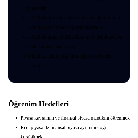
piyasadır.
İkincil piyasa, yatırımcılar arasında alım satımın
yapıldığı ve likidite sağlayan piyasadır.
İkincil piyasada el değiştiren kıymetler, ihraççıya
yeni sermaye sağlamaz.
Güçlü ikincil piyasa, birincil piyasaya talep
yaratır.
Öğrenim Hedefleri
Piyasa kavramını ve finansal piyasa mantığını öğrenmek
Reel piyasa ile finansal piyasa ayrımını doğru
kurabilmek