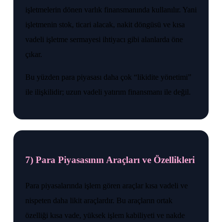
işletmelerin dönen varlık finansmanında kullanılır. Yani
işletmenin stok, ticari alacak, nakit döngüsü ve kısa
vadeli işletme sermayesi ihtiyacı gibi alanlarda öne
çıkar.
Bu yüzden para piyasası daha çok “likidite yönetimi”
ile ilişkilidir; uzun vadeli yatırım finansmanı ile değil.
7) Para Piyasasının Araçları ve Özellikleri
Para piyasalarında işlem gören araçlar kısa vadeli ve
nispeten daha likit araçlardır. Bu araçların ortak
özelliği kısa vade, yüksek işlem kabiliyeti ve nakde