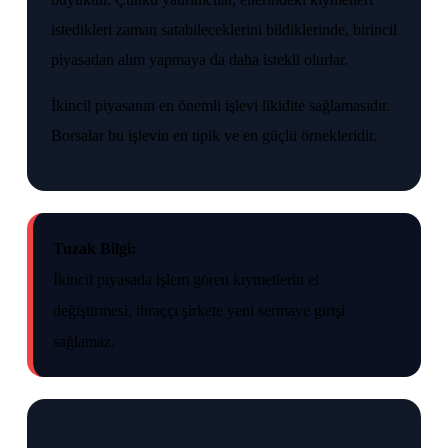
istedikleri zaman satabileceklerini bildiklerinde, birincil
piyasadan alım yapmaya da daha istekli olurlar.
İkincil piyasanın en önemli işlevi likidite sağlamasıdır.
Borsalar bu işlevin en tipik ve en güçlü örnekleridir.
Tuzak Bilgi:
İkincil piyasada işlem gören kıymetlerin el
değiştirmesi, ihraççı şirkete yeni sermaye girişi
sağlamaz.