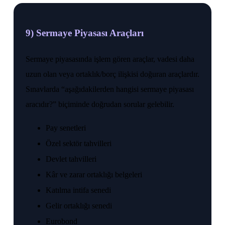
9) Sermaye Piyasası Araçları
Sermaye piyasasında işlem gören araçlar, vadesi daha
uzun olan veya ortaklık/borç ilişkisi doğuran araçlardır.
Sınavlarda “aşağıdakilerden hangisi sermaye piyasası
aracıdır?” biçiminde doğrudan sorular gelebilir.
Pay senetleri
Özel sektör tahvilleri
Devlet tahvilleri
Kâr ve zarar ortaklığı belgeleri
Katılma intifa senedi
Gelir ortaklığı senedi
Eurobond