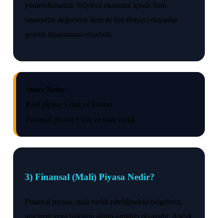
yönlendirmektir. Böylece ekonomi içinde hem
tasarruflar değerlenir hem de fon ihtiyacı duyanlar
gerekli finansmana erişebilir.
Sınav Notu:
Reel piyasa = mal ve hizmet
Finansal piyasa = fon ve mali varlık
3) Finansal (Mali) Piyasa Nedir?
Finansal piyasa, mali varlık niteliğindeki belgelerin,
araçların veya hakların alınıp satıldığı piyasadır. Ancak