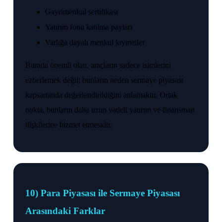
Gayrimenkul sertifikası
Yatırım fonu katılma payları
Varlığa dayalı menkul kıymetler
Burada önemli olan, araçların sadece isimlerini
ezberlemek değil; bunların neden sermaye piyasası
kapsamında değerlendirildiğini anlamaktır. Ortak
nokta, bunların daha uzun vadeli yatırım ve finansman
ilişkilerine hizmet etmesidir.
10) Para Piyasası ile Sermaye Piyasası
Arasındaki Farklar