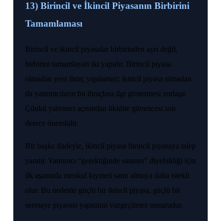
13) Birincil ve İkincil Piyasanın Birbirini
Tamamlaması
Birincil ve ikincil piyasalar birbirinden ayrı değil,
birbirini tamamlayan iki yapıdır. Birincil piyasa
olmadan yeni ihraç yapılamaz; ikincil piyasa olmadan
da yatırımcıların bu ihraçlara ilgi göstermesi zorlaşır.
Çünkü yatırımcı açısından likidite güvencesi son
derece önemlidir.
Bir başka ifadeyle, ikincil piyasa birincil piyasaya talep
yaratır. Yatırımcı “gerektiğinde satarım” diyebildiği için
ilk aşamada menkul kıymeti satın almaya daha istekli
olur. Bu nedenle güçlü bir ikincil piyasa, güçlü bir
sermaye piyasası yapısının vazgeçilmez unsurudur.