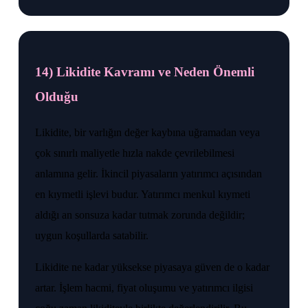
14) Likidite Kavramı ve Neden Önemli
Olduğu
Likidite, bir varlığın değer kaybına uğramadan veya
çok sınırlı maliyetle hızla nakde çevrilebilmesi
anlamına gelir. İkincil piyasaların yatırımcı açısından
en kıymetli işlevi budur. Yatırımcı menkul kıymeti
aldığı an sonsuza kadar tutmak zorunda değildir;
uygun koşullarda satabilir.
Likidite ne kadar yüksekse piyasaya güven de o kadar
artar. İşlem hacmi, fiyat oluşumu ve yatırımcı ilgisi