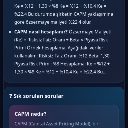
Ke = %12 + 1,30 × %8 Ke = %12 + %10,4 Ke =
%22,4 Bu durumda şirketin CAPM yaklaşımına
göre özsermaye maliyeti %22,4 olur.
CAPM nasıl hesaplanır?
Özsermaye Maliyeti
(Ke) = Risksiz Faiz Oranı + Beta × Piyasa Risk
Primi Örnek hesaplama: Aşağıdaki verileri
kullanalım: Risksiz Faiz Oranı: %12 Beta: 1,30
Piyasa Risk Primi: %8 Hesaplama: Ke = %12 +
1,30 × %8 Ke = %12 + %10,4 Ke = %22,4 Bu…
❓ Sık sorulan sorular
CAPM nedir?
CAPM (Capital Asset Pricing Model), bir