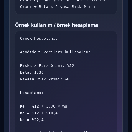
Oranı + Beta × Piyasa Risk Primi
Örnek kullanım / örnek hesaplama
Örnek hesaplama:

Aşağıdaki verileri kullanalım:

Risksiz Faiz Oranı: %12

Beta: 1,30

Piyasa Risk Primi: %8

Hesaplama:

Ke = %12 + 1,30 × %8

Ke = %12 + %10,4

Ke = %22,4
