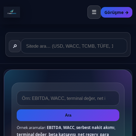
☰
Görüşme →
🔎
Ara
Örnek aramalar:
EBITDA
,
WACC
,
serbest nakit akımı
,
terminal değer
,
beta katsayısı
,
net rezerv
,
para