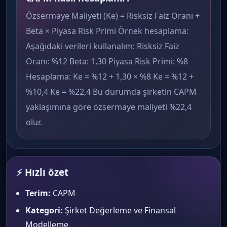
Özsermaye Maliyeti (Ke) = Risksiz Faiz Oranı +
Beta × Piyasa Risk Primi Örnek hesaplama:
Aşağıdaki verileri kullanalım: Risksiz Faiz
Oranı: %12 Beta: 1,30 Piyasa Risk Primi: %8
Hesaplama: Ke = %12 + 1,30 × %8 Ke = %12 +
%10,4 Ke = %22,4 Bu durumda şirketin CAPM
yaklaşımına göre özsermaye maliyeti %22,4
olur.
⚡ Hızlı özet
Terim:
CAPM
Kategori:
Şirket Değerleme ve Finansal
Modelleme