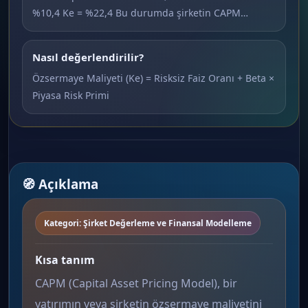
%10,4 Ke = %22,4 Bu durumda şirketin CAPM…
Nasıl değerlendirilir?
Özsermaye Maliyeti (Ke) = Risksiz Faiz Oranı + Beta ×
Piyasa Risk Primi
🧭 Açıklama
Kategori: Şirket Değerleme ve Finansal Modelleme
Kısa tanım
CAPM (Capital Asset Pricing Model), bir
yatırımın veya şirketin özsermaye maliyetini