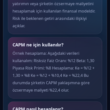
yatırımın veya şirketin özsermaye maliyetini
hesaplamak için kullanılan finansal modeldir.
Risk ile beklenen getiri arasındaki ilişkiyi
açıklar.
CAPM ne için kullanılır?
Örnek hesaplama: Aşağıdaki verileri
kullanalım: Risksiz Faiz Oranı: %12 Beta: 1,30
Piyasa Risk Primi: %8 Hesaplama: Ke = %12 +
1,30 × %8 Ke = %12 + %10,4 Ke = %22,4 Bu
durumda şirketin CAPM yaklaşımına göre
özsermaye maliyeti %22,4 olur.
CAPM nasıl hesaplanır?