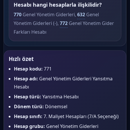
Hesabı hangi hesaplarla ilişkilidir?
770
Genel Yönetim Giderleri,
632
Genel
Yönetim Giderleri (-),
772
Genel Yönetim Gider
Farkları Hesabı
Hızlı özet
Hesap kodu:
771
Hesap adı:
Genel Yönetim Giderleri Yansıtma
Hesabı
Hesap türü:
Yansıtma Hesabı
Dönem türü:
Dönemsel
Hesap sınıfı:
7. Maliyet Hesapları (7/A Seçeneği)
Hesap grubu:
Genel Yönetim Giderleri