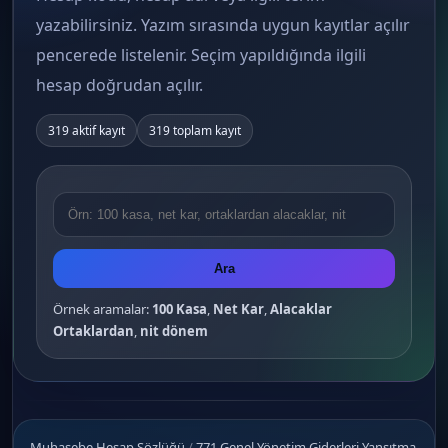
yazabilirsiniz. Yazım sırasında uygun kayıtlar açılır
pencerede listelenir. Seçim yapıldığında ilgili
hesap doğrudan açılır.
319 aktif kayıt
319 toplam kayıt
Ara
Örnek aramalar:
100 Kasa
,
Net Kar
,
Alacaklar
Ortaklardan
,
nit dönem
Muhasebe Hesap Sözlüğü
/
771 Genel Yönetim Giderleri Yansıtma