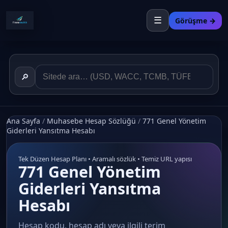
☰
Görüşme →
🔎
Ana Sayfa
/
Muhasebe Hesap Sözlüğü
/
771 Genel Yönetim
Giderleri Yansıtma Hesabı
Tek Düzen Hesap Planı • Aramalı sözlük • Temiz URL yapısı
771 Genel Yönetim
Giderleri Yansıtma
Hesabı
Hesap kodu, hesap adı veya ilgili terim