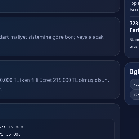
Topla
hesap
723
Far
ndart maliyet sistemine göre borç veya alacak
Standa
arası
İlg
0.000 TL iken fiili ücret 215.000 TL olmuş olsun.
720
.
723
rı 15.000

eri 15.000