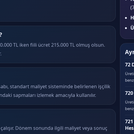
(
H
Ü
?
0.000 TL iken fiili ücret 215.000 TL olmuş olsun.
Ayn
.
72 D
Üreti
benze
sabı, standart maliyet sisteminde belirlenen işçilik
720 
sındaki sapmaları izlemek amacıyla kullanılır.
Üret
benze
721
alışır. Dönem sonunda ilgili maliyet veya sonuç
Hes