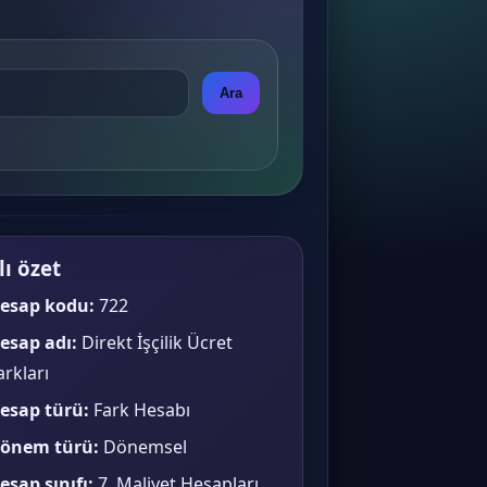
Ara
lı özet
esap kodu:
722
esap adı:
Direkt İşçilik Ücret
arkları
esap türü:
Fark Hesabı
önem türü:
Dönemsel
esap sınıfı:
7. Maliyet Hesapları