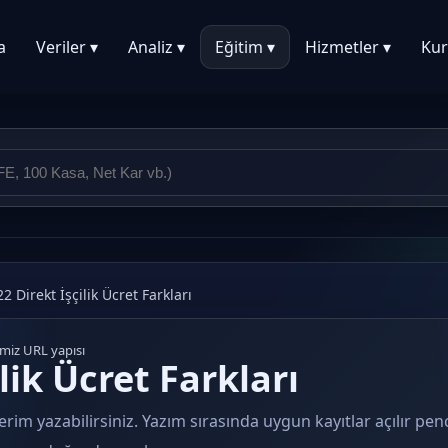
a
Veriler ▾
Analiz ▾
Eğitim ▾
Hizmetler ▾
Kur
22 Direkt İşçilik Ücret Farkları
emiz URL yapısı
lik Ücret Farkları
erim yazabilirsiniz. Yazım sırasında uygun kayıtlar açılır pe