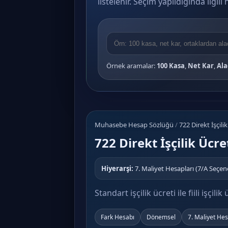
listelenir. Seçim yapıldığında ilgil
Örnek aramalar:
100 Kasa
,
Net Kar
,
Ala
Muhasebe Hesap Sözlüğü
/
722 Direkt İşçili
722 Direkt İşçilik Ücre
Hiyerarşi:
7. Maliyet Hesapları (7/A Seçeneği
Standart işçilik ücreti ile fiili işçili
Fark Hesabı
Dönemsel
7. Maliyet Hes