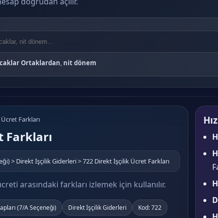
i hesap doğrudan açılır.
caklar Ortaklardan
,
nit dönem
Hız
k Ücret Farkları
t Farkları
H
H
) > Direkt İşçilik Giderleri > 722 Direkt İşçilik Ücret Farkları
F
H
k ücreti arasındaki farkları izlemek için kullanılır.
D
apları (7/A Seçeneği)
Direkt İşçilik Giderleri
Kod: 722
H