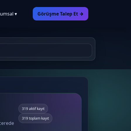
umsal ▾
Görüşme Talep Et →
319 aktif kayıt
319 toplam kayıt
ncerede