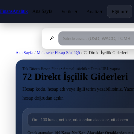
FinansAnalitik
Ana Sayfa
Veriler ▾
Analiz ▾
Eğitim ▾
🔎
Ana Sayfa
/
Muhasebe Hesap Sözlüğü
/
72 Direkt İşçilik Giderleri
Tek Düzen Hesap Planı • Aramalı sözlük • Temiz URL yapısı
72 Direkt İşçilik Giderleri
Hesap kodu, hesap adı veya ilgili terim yazabilirsiniz. Yazım
hesap doğrudan açılır.
Örnek aramalar:
100 Kasa
,
Net Kar
,
Alacaklar Ortaklardan
,
nit