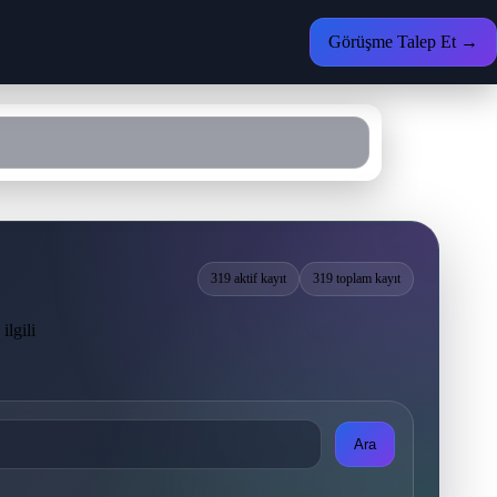
Görüşme Talep Et →
319 aktif kayıt
319 toplam kayıt
ilgili
Ara