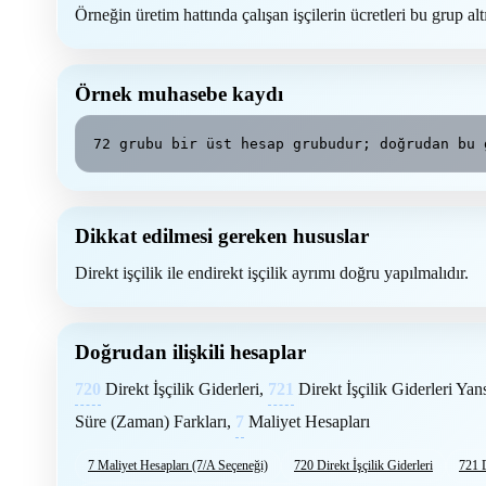
Örneğin üretim hattında çalışan işçilerin ücretleri bu grup al
Örnek muhasebe kaydı
72 grubu bir üst hesap grubudur; doğrudan bu 
Dikkat edilmesi gereken hususlar
Direkt işçilik ile endirekt işçilik ayrımı doğru yapılmalıdır.
Doğrudan ilişkili hesaplar
720
Direkt İşçilik Giderleri,
721
Direkt İşçilik Giderleri Ya
Süre (Zaman) Farkları,
7
Maliyet Hesapları
7 Maliyet Hesapları (7/A Seçeneği)
720 Direkt İşçilik Giderleri
721 D