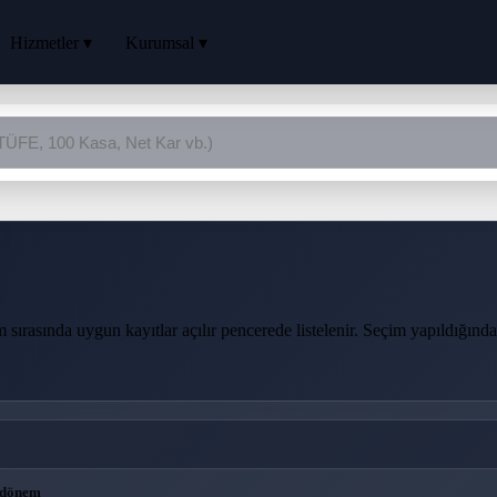
Hizmetler ▾
Kurumsal ▾
 sırasında uygun kayıtlar açılır pencerede listelenir. Seçim yapıldığında 
 dönem