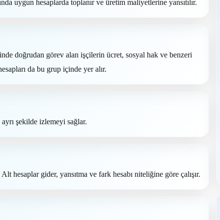
tında uygun hesaplarda toplanır ve üretim maliyetlerine yansıtılır.
nde doğrudan görev alan işçilerin ücret, sosyal hak ve benzeri
hesapları da bu grup içinde yer alır.
ayrı şekilde izlemeyi sağlar.
Alt hesaplar gider, yansıtma ve fark hesabı niteliğine göre çalışır.